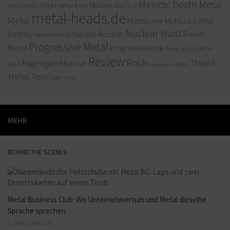
Melodic Death Metal
Interview
Iron Maiden
live
Köln
HELLOWEEN
metal-heads.de
Metal
Metalcore
MIke
METALLICA
Nuclear Blast
Power
Portnoy
Napalm Records
Modern Metal
Progressive Metal
Metal
Progressive Rock
Punk
QUEENSRYCHE
Review
Rock
Thrash
Rage against Racism
RAGE
Symphonic Metal
Metal
Tour
Vinyl
Video
MEHR
BEHIND THE SCENES
Metal Business Club: Wo Unternehmertum und Metal dieselbe
Sprache sprechen
9. OKTOBER 2025