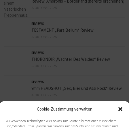
Review: Amorphis – Borderland (bereits erschienen)
8. OKTOBER 2025
REVIEWS
TESTAMENT „Para Bellum“ Review
5. OKTOBER 2025
REVIEWS
THORONDIR „Wächter Des Waldes“ Review
5. OKTOBER 2025
REVIEWS
9mm HEADSHOT „Sex, Bier und Assi Rock“ Review
3. OKTOBER 2025
Cookie-Zustimmung verwalten
REVIEWS
ORBIT CULTURE „Death Above Life“ Review
Wir verwenden Technologien wie Cookies, um Geräteinformationen zu speichern
30. SEPTEMBER 2025
und/oder darauf zuzugreifen. Wir tun dies, um das Surferlebnis zu verbessern und