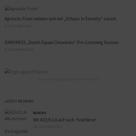
Agnostic Front melden sich mit „Echoes In Eternity“ zurück
6. OKTOBER 2025
DARKNESS „Death Squad Chronicles“ Pre-Listening Session
8. SEPTEMBER 2025
Partner des Rage against Racism Festivals
LATEST REVIEWS
REVIEWS
Mit AQUILLA auf nach Yvad’dera!
20. OKTOBER 2025