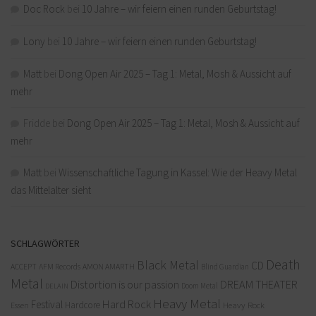
Doc Rock
bei
10 Jahre – wir feiern einen runden Geburtstag!
Lony
bei
10 Jahre – wir feiern einen runden Geburtstag!
Matt
bei
Dong Open Air 2025 – Tag 1: Metal, Mosh & Aussicht auf
mehr
Fridde
bei
Dong Open Air 2025 – Tag 1: Metal, Mosh & Aussicht auf
mehr
Matt
bei
Wissenschaftliche Tagung in Kassel: Wie der Heavy Metal
das Mittelalter sieht
SCHLAGWÖRTER
Death
Black Metal
CD
ACCEPT
AFM Records
AMON AMARTH
Blind Guardian
Metal
Distortion is our passion
DREAM THEATER
Doom Metal
DELAIN
Heavy Metal
Hard Rock
Festival
Hardcore
Heavy Rock
Essen