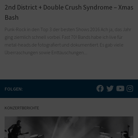
2nd District + Double Crush Syndrome – Xmas
Bash
Punk-Rock in den Top 3 der besten Shows 2016 Ach ja, das Jahr
ging ziemlich schnell vorbei. Fast 70! Bands habe ich live für
metal-heads.de fotografiert und dokumentiert. Es gab viele
Überraschungen sowie Enttäuschungen....
FOLGEN:
KONZERTBERICHTE