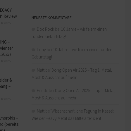
EGACY
l“ Review
NEUESTE KOMMENTARE
ER 2025
Doc Rock
bei
10 Jahre – wir feiern einen
runden Geburtstag!
ING –
iviente“
Lony
bei
10 Jahre – wir feiern einen runden
9.2025)
Geburtstag!
ER 2025
Matt
bei
Dong Open Air 2025 – Tag 1: Metal,
Mosh & Aussicht auf mehr
eider &
Gang –
Fridde
bei
Dong Open Air 2025 – Tag 1: Metal,
Mosh & Aussicht auf mehr
ER 2025
Matt
bei
Wissenschaftliche Tagung in Kassel:
Amorphis –
Wie der Heavy Metal das Mittelalter sieht
d (bereits
en)