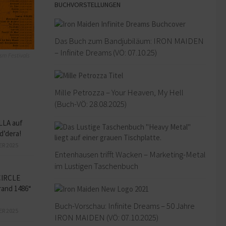
BUCHVORSTELLUNGEN
Das Buch zum Bandjubiläum: IRON MAIDEN
– Infinite Dreams (VÖ: 07.10.25)
sm Festivals
Mille Petrozza – Your Heaven, My Hell
(Buch-VÖ: 28.08.2025)
LLA auf
d’dera!
ER 2025
Entenhausen trifft Wacken – Marketing-Metal
im Lustigen Taschenbuch
CIRCLE
and 1486“
Buch-Vorschau: Infinite Dreams – 50 Jahre
ER 2025
IRON MAIDEN (VÖ: 07.10.2025)