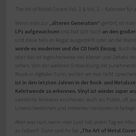
The Art of Metal Covers Vol. 1 & Vol. 2 – Kalender für 
Wenn man zur
„älteren Generation“
gehört, ist ma
LPs aufgewachsen
und hat sich noch
an den großen
und diese teils im Regal ausgestellt oder an die Wan
wurde es moderner und die CD hielt Einzug.
Auch di
aber das ist logischerweise viel kleiner und Details ni
sehen. Von der weiteren Entwicklung mit zunehme
Musik in digitaler Form, wollen wir mal nicht spreche
ist in den letzten Jahren in der Rock- und Metalsz
Kehrtwende zu erkennen. Vinyl ist wieder super a
sämtliche Releases erscheinen auch als Platte, oft au
unterschiedlichen und limitierten Versionen in farbig
Aber was nun, wenn man Lust hat, jeden Tag ein Alb
zu haben? Dann seid ihr bei
„The Art of Metal Cover