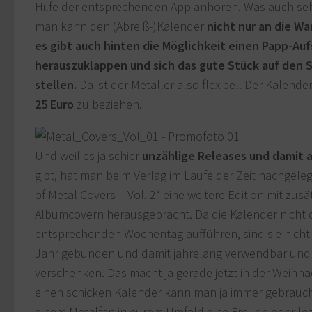
Hilfe der entsprechenden App anhören. Was auch seh
man kann den (Abreiß-)Kalender
nicht nur an die W
es gibt auch hinten die Möglichkeit einen Papp-Auf
herauszuklappen und sich das gute Stück auf den S
stellen.
Da ist der Metaller also flexibel. Der Kalender
25 Euro
zu beziehen.
Und weil es ja schier
unzählige Releases und damit 
gibt, hat man beim Verlag im Laufe der Zeit nachgeleg
of Metal Covers – Vol. 2“ eine weitere Edition mit zus
Albumcovern herausgebracht. Da die Kalender nicht
entsprechenden Wochentag aufführen, sind sie nicht 
Jahr gebunden und damit jahrelang verwendbar und
verschenken. Das macht ja gerade jetzt in der Weihna
einen schicken Kalender kann man ja immer gebrauc
einem Metalfan in eurem Umfeld eine Freude oder leg