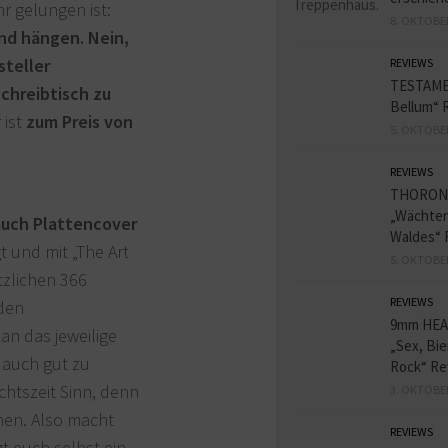
r gelungen ist:
8. OKTOBE
and hängen. Nein,
steller
REVIEWS
TESTAME
chreibtisch zu
Bellum“ 
 ist
zum Preis von
5. OKTOBE
REVIEWS
THORON
„Wächter
auch Plattencover
Waldes“ 
t und mit „The Art
5. OKTOBE
ätzlichen 366
REVIEWS
 den
9mm HE
an das jeweilige
„Sex, Bie
 auch gut zu
Rock“ Re
chtszeit Sinn, denn
3. OKTOBE
hen. Also macht
REVIEWS
t euch selbst ein