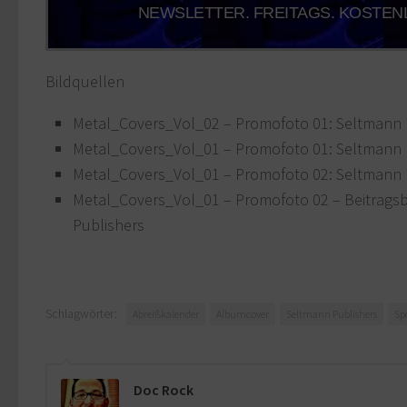
NEWSLETTER. FREITAGS. KOSTEN
Bildquellen
Metal_Covers_Vol_02 – Promofoto 01: Seltmann 
Metal_Covers_Vol_01 – Promofoto 01: Seltmann 
Metal_Covers_Vol_01 – Promofoto 02: Seltmann 
Metal_Covers_Vol_01 – Promofoto 02 – Beitragsb
Publishers
Schlagwörter:
Abreißkalender
Albumcover
Seltmann Publishers
Sp
Doc Rock