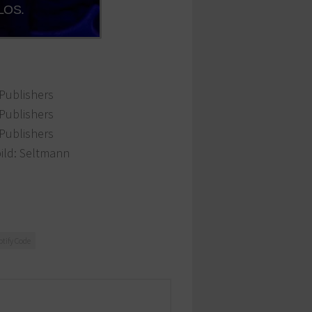
LOS.
Publishers
Publishers
Publishers
ild: Seltmann
otify Code