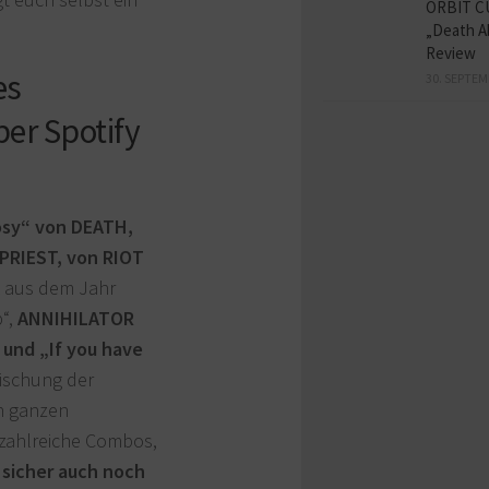
ORBIT C
„Death A
Review
es
30. SEPTEM
per Spotify
osy“ von DEATH,
PRIEST, von RIOT
aus dem Jahr
“,
ANNIHILATOR
 und „If you have
 Mischung der
n ganzen
 zahlreiche Combos,
 sicher auch noch