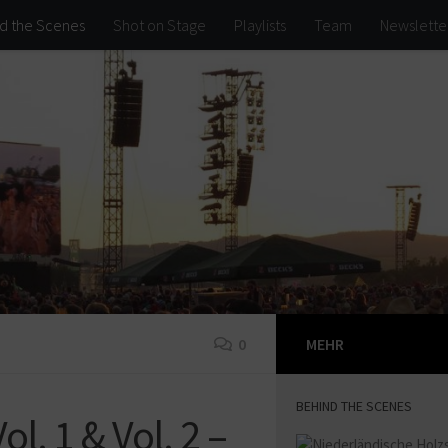
d the Scenes
Shot on Stage
Playlists
Team
Newslette
0
MEHR
BEHIND THE SCENES
l. 1 & Vol. 2 –