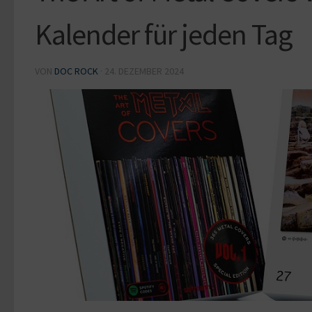
Kalender für jeden Tag
VON
DOC ROCK
·
24. DEZEMBER 2024