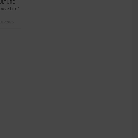
ULTURE
bove Life“
BER 2025