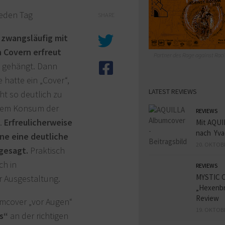
jeden Tag
SHARE
n
zwangsläufig mit
 Covern erfreut
Partner des Rage against Raci
d gehängt. Dann
e hatte ein „Cover“,
LATEST REVIEWS
cht so deutlich zu
ndem Konsum der
REVIEWS
n.
Erfreulicherweise
Mit AQUI
nach Yva
ene eine deutliche
20. OKTOB
ngesagt.
Praktisch
ch in
REVIEWS
MYSTIC 
er Ausgestaltung.
„Hexenbr
Review
umcover „vor Augen“
19. OKTOB
s“
an der richtigen