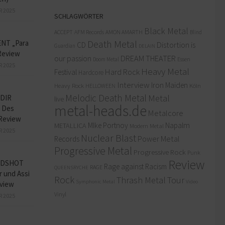
R 2025
SCHLAGWÖRTER
Black Metal
ACCEPT
AFM Records
AMON AMARTH
Blind
Death Metal
NT „Para
Distortion is
CD
Guardian
DELAIN
Review
our passion
DREAM THEATER
Doom Metal
Essen
R 2025
Heavy Metal
Hard Rock
Festival
Hardcore
Interview
Iron Maiden
Heavy Rock
Köln
HELLOWEEN
Melodic Death Metal
Metal
DIR
live
metal-heads.de
 Des
Metalcore
Review
MIke Portnoy
Napalm
METALLICA
Modern Metal
R 2025
Nuclear Blast
Power Metal
Records
Progressive Metal
Progressive Rock
Punk
Review
ADSHOT
Rage against Racism
RAGE
QUEENSRYCHE
r und Assi
Rock
Thrash Metal
Tour
Symphonic Metal
Video
view
Vinyl
R 2025