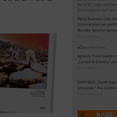
Metal Business Club: W
Unternehmertum und M
dieselbe Sprache sprec
9. OKTOBER 2025
Agnostic Front melden s
„Echoes In Eternity“ zu
6. OKTOBER 2025
DARKNESS „Death Squ
Chronicles“ Pre-Listeni
8. SEPTEMBER 2025