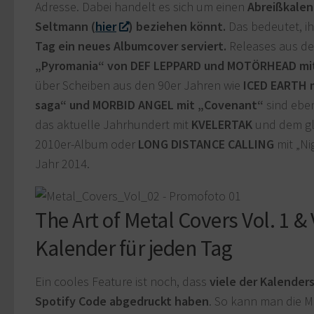
Adresse. Dabei handelt es sich um einen
Abreißkalend
Seltmann (
hier
) beziehen könnt.
Das bedeutet, 
Tag ein neues Albumcover serviert.
Releases aus de
„Pyromania“ von DEF LEPPARD und MOTÖRHEAD mit
über Scheiben aus den 90er Jahren wie
ICED EARTH m
saga“ und MORBID ANGEL mit „Covenant“
sind eben
das aktuelle Jahrhundert mit
KVELERTAK
und dem gl
2010er-Album oder
LONG DISTANCE CALLING
mit „Ni
Jahr 2014.
The Art of Metal Covers Vol. 1 & 
Kalender für jeden Tag
Ein cooles Feature ist noch, dass
viele der Kalender
Spotify Code abgedruckt haben
. So kann man die M