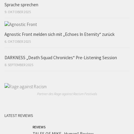
Sprache sprechen
9. OKTOBER 2025
Agnostic Front melden sich mit „Echoes In Eternity“ zurück
6. OKTOBER 2025
DARKNESS „Death Squad Chronicles“ Pre-Listening Session
8. SEPTEMBER 2025
Partner des Rage against Racism Festivals
LATEST REVIEWS
REVIEWS
TALES OF MIKE „Human“ Review