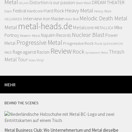
Metal
Distortion is our passion
DREAM THEATER
Doom Metal
DELAIN
Heavy Metal
Hard Rock
Festival
Hardcore
Heavy Rock
Essen
Melodic Death Metal
Interview
Iron Maiden
live
Köln
HELLOWEEN
metal-heads.de
Metal
Metalcore
MIke
METALLICA
Nuclear Blast
Power
Portnoy
Napalm Records
Modern Metal
Progressive Metal
Metal
Progressive Rock
Punk
QUEENSRYCHE
Review
Rock
Thrash
Rage against Racism
RAGE
Symphonic Metal
Metal
Tour
Vinyl
Video
MEHR
BEHIND THE SCENES
Metal Business Club: Wo Unternehmertum und Metal dieselbe