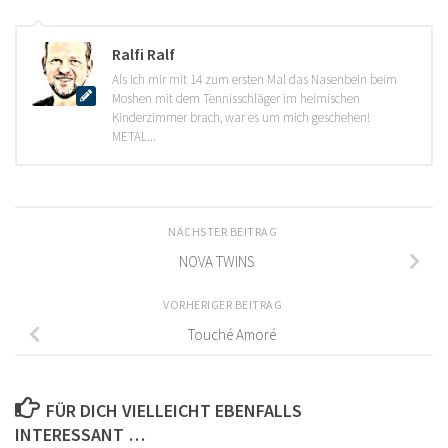
Ralfi Ralf
Als ich mir mit 14 zum ersten Mal das Nasenbein beim
Moshen mit dem Tennisschläger im heimischen
Kinderzimmer brach, war es um mich geschehen!
METAL...
NÄCHSTER BEITRAG
NOVA TWINS
VORHERIGER BEITRAG
Touché Amoré
FÜR DICH VIELLEICHT EBENFALLS
INTERESSANT …