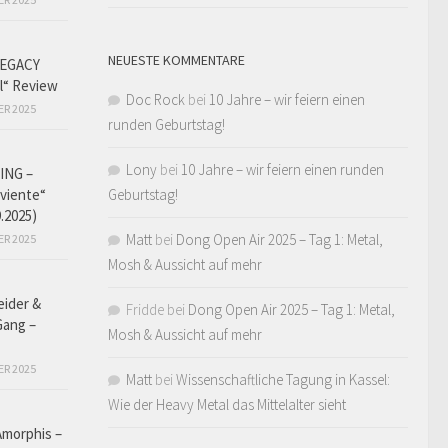
NEUESTE KOMMENTARE
EGACY
l“ Review
Doc Rock
bei
10 Jahre – wir feiern einen
ER 2025
runden Geburtstag!
Lony
bei
10 Jahre – wir feiern einen runden
ING –
iviente“
Geburtstag!
9.2025)
Matt
bei
Dong Open Air 2025 – Tag 1: Metal,
ER 2025
Mosh & Aussicht auf mehr
eider &
Fridde
bei
Dong Open Air 2025 – Tag 1: Metal,
Gang –
Mosh & Aussicht auf mehr
ER 2025
Matt
bei
Wissenschaftliche Tagung in Kassel:
Wie der Heavy Metal das Mittelalter sieht
Amorphis –