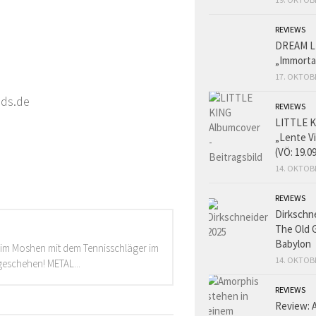
REVIEWS
DREAM L
„Immorta
17. OKTOB
ads.de
REVIEWS
LITTLE K
„Lente V
(VÖ: 19.0
14. OKTOB
REVIEWS
Dirkschn
The Old 
Babylon
beim Moshen mit dem Tennisschläger im
14. OKTOB
eschehen! METAL...
REVIEWS
Review: 