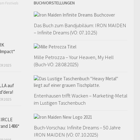
BUCHVORSTELLUNGEN
sm Festivals
Das Buch zum Bandjubiläum: IRON MAIDEN
– Infinite Dreams (VÖ: 07.10.25)
RK
Impact“
Mille Petrozza – Your Heaven, My Hell
(Buch-VÖ: 28.08.2025)
ER 2025
LLA auf
d’dera!
Entenhausen trifft Wacken – Marketing-Metal
ER 2025
im Lustigen Taschenbuch
CIRCLE
and 1486“
Buch-Vorschau: Infinite Dreams – 50 Jahre
IRON MAIDEN (VÖ: 07.10.2025)
ER 2025