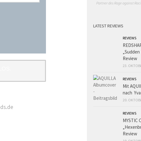
Partner des Rage against Raci
LATEST REVIEWS
REVIEWS
REDSHA
„Sudden 
Review
23. OKTOB
LOS.
REVIEWS
Mit AQUI
nach Yva
20. OKTOB
ads.de
REVIEWS
MYSTIC 
„Hexenbr
Review
19. OKTOB