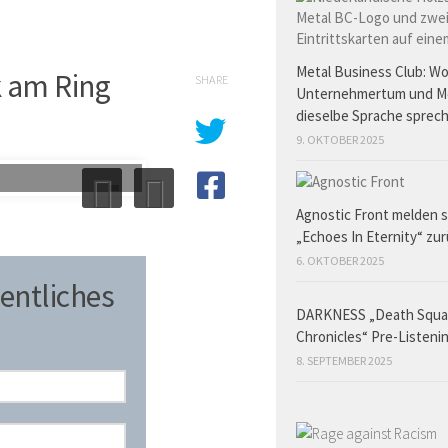
Metal Business Club: W
k am Ring
SHARE
Unternehmertum und M
dieselbe Sprache sprec
9. OKTOBER 2025
Agnostic Front melden s
„Echoes In Eternity“ zu
6. OKTOBER 2025
entliches
DARKNESS „Death Squ
Chronicles“ Pre-Listeni
8. SEPTEMBER 2025