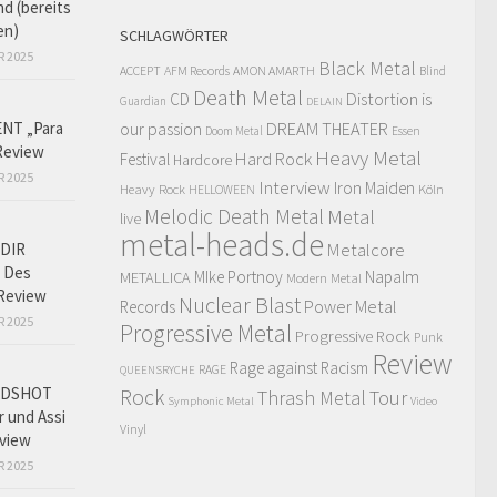
d (bereits
en)
SCHLAGWÖRTER
R 2025
Black Metal
ACCEPT
AFM Records
AMON AMARTH
Blind
Death Metal
Distortion is
CD
Guardian
DELAIN
NT „Para
our passion
DREAM THEATER
Doom Metal
Essen
Review
Heavy Metal
Hard Rock
Festival
Hardcore
R 2025
Interview
Iron Maiden
Heavy Rock
Köln
HELLOWEEN
Melodic Death Metal
Metal
live
metal-heads.de
Metalcore
DIR
 Des
MIke Portnoy
Napalm
METALLICA
Modern Metal
Review
Nuclear Blast
Power Metal
Records
R 2025
Progressive Metal
Progressive Rock
Punk
Review
Rage against Racism
RAGE
QUEENSRYCHE
ADSHOT
Rock
Thrash Metal
Tour
Symphonic Metal
Video
r und Assi
Vinyl
view
R 2025