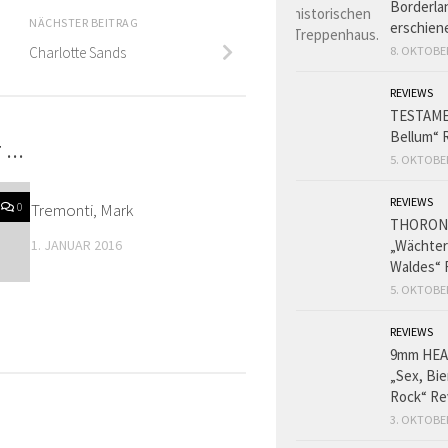
Borderlan
NÄCHSTER BEITRAG
erschien
Charlotte Sands
8. OKTOBE
REVIEWS
TESTAME
Bellum“ 
T …
5. OKTOBE
REVIEWS
0
Tremonti, Mark
0
THORON
1. JANUAR 2016
„Wächter
Waldes“ 
5. OKTOBE
REVIEWS
9mm HE
„Sex, Bie
Rock“ Re
3. OKTOBE