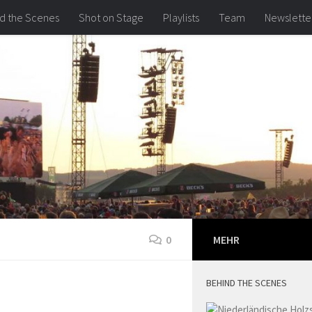
d the Scenes
Shot on Stage
Playlists
Team
Newslette
0
MEHR
BEHIND THE SCENES