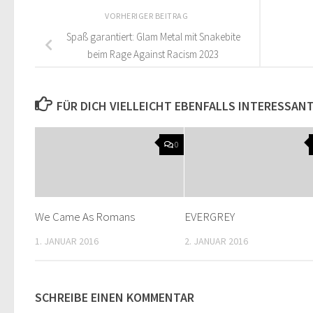
VORHERIGER BEITRAG
Spaß garantiert: Glam Metal mit Snakebite
beim Rage Against Racism 2023
FÜR DICH VIELLEICHT EBENFALLS INTERESSAN
0
We Came As Romans
EVERGREY
1. JANUAR 2016
2. JANUAR 2016
SCHREIBE EINEN KOMMENTAR