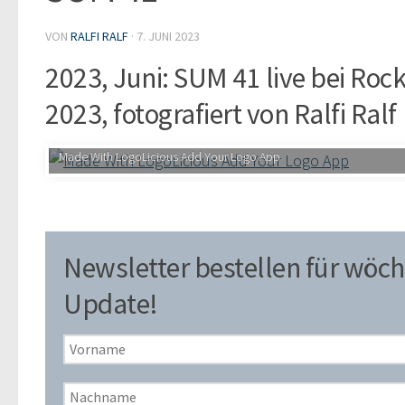
VON
RALFI RALF
·
7. JUNI 2023
2023, Juni: SUM 41 live bei Roc
2023, fotografiert von Ralfi Ralf
Made With LogoLicious Add Your Logo App
Newsletter bestellen für wöch
Update!