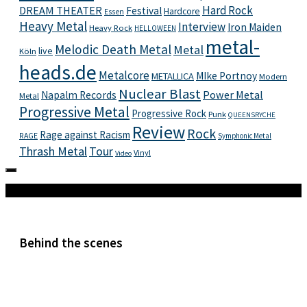
Hard Rock
DREAM THEATER
Festival
Hardcore
Essen
Heavy Metal
Interview
Iron Maiden
Heavy Rock
HELLOWEEN
metal-
Melodic Death Metal
Metal
live
Köln
heads.de
Metalcore
MIke Portnoy
METALLICA
Modern
Nuclear Blast
Power Metal
Napalm Records
Metal
Progressive Metal
Progressive Rock
Punk
QUEENSRYCHE
Review
Rock
Rage against Racism
RAGE
Symphonic Metal
Thrash Metal
Tour
Vinyl
Video
Mehr
Behind the scenes