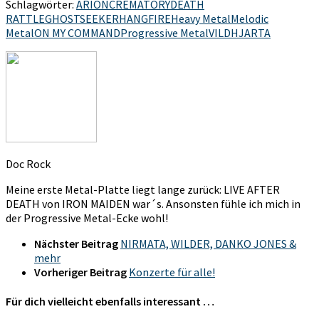
Schlagwörter:
ARION
CREMATORY
DEATH
RATTLE
GHOSTSEEKER
HANGFIRE
Heavy Metal
Melodic
Metal
ON MY COMMAND
Progressive Metal
VILDHJARTA
Doc Rock
Meine erste Metal-Platte liegt lange zurück: LIVE AFTER
DEATH von IRON MAIDEN war´s. Ansonsten fühle ich mich in
der Progressive Metal-Ecke wohl!
Nächster Beitrag
NIRMATA, WILDER, DANKO JONES &
mehr
Vorheriger Beitrag
Konzerte für alle!
Für dich vielleicht ebenfalls interessant …