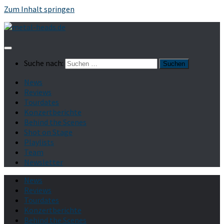
Zum Inhalt springen
Suche nach:
News
Reviews
Tourdates
Konzertberichte
Behind the Scenes
Shot on Stage
Playlists
Team
Newsletter
News
Reviews
Tourdates
Konzertberichte
Behind the Scenes