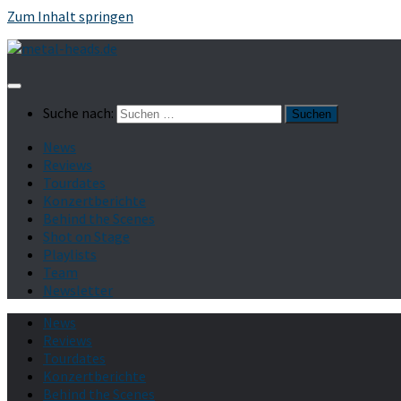
Zum Inhalt springen
Suche nach:
News
Reviews
Tourdates
Konzertberichte
Behind the Scenes
Shot on Stage
Playlists
Team
Newsletter
News
Reviews
Tourdates
Konzertberichte
Behind the Scenes