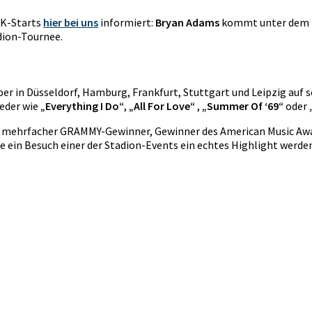
VK-Starts
hier bei uns
informiert:
Bryan Adams
kommt unter dem 
dion-Tournee.
er in Düsseldorf, Hamburg, Frankfurt, Stuttgart und Leipzig auf
ieder wie
„Everything I Do“
,
„All For Love“
,
„Summer Of ‘69“
oder
.a. mehrfacher GRAMMY-Gewinner, Gewinner des American Music Awa
 ein Besuch einer der Stadion-Events ein echtes Highlight werden