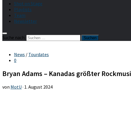
Shot on Stage
Playlists
Team
Newsletter
Suche nach:
News
/
Tourdates
0
Bryan Adams – Kanadas größter Rockmusik
von
MotU
·
1. August 2024