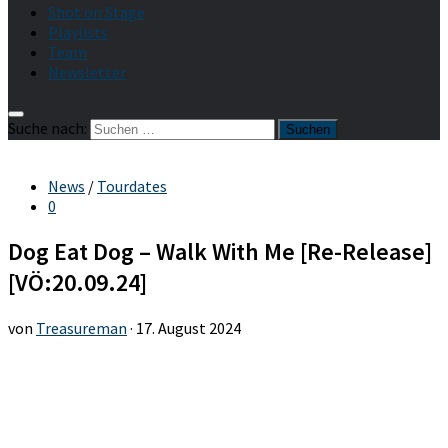
Shot on Stage
Playlists
Team
Newsletter
Suche nach:
News
/
Tourdates
0
Dog Eat Dog – Walk With Me [Re-Release]
[VÖ:20.09.24]
von
Treasureman
·
17. August 2024