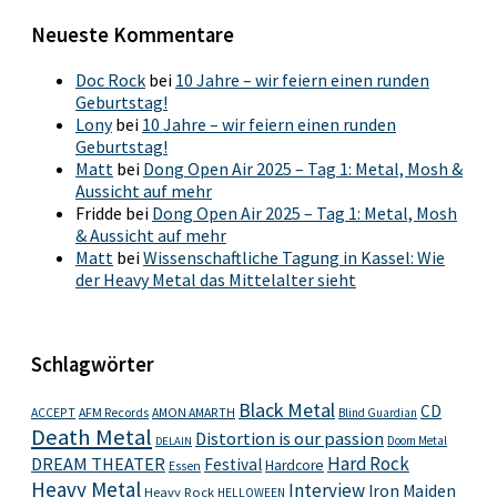
Neueste Kommentare
Doc Rock
bei
10 Jahre – wir feiern einen runden
Geburtstag!
Lony
bei
10 Jahre – wir feiern einen runden
Geburtstag!
Matt
bei
Dong Open Air 2025 – Tag 1: Metal, Mosh &
Aussicht auf mehr
Fridde
bei
Dong Open Air 2025 – Tag 1: Metal, Mosh
& Aussicht auf mehr
Matt
bei
Wissenschaftliche Tagung in Kassel: Wie
der Heavy Metal das Mittelalter sieht
Schlagwörter
Black Metal
CD
ACCEPT
AFM Records
AMON AMARTH
Blind Guardian
Death Metal
Distortion is our passion
Doom Metal
DELAIN
Hard Rock
DREAM THEATER
Festival
Hardcore
Essen
Heavy Metal
Interview
Iron Maiden
Heavy Rock
HELLOWEEN