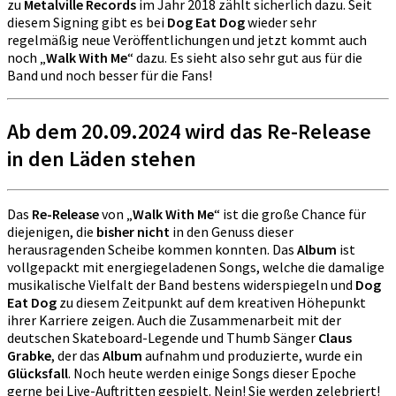
zu
Metalville Records
im Jahr 2018 zählt sicherlich dazu. Seit
diesem Signing gibt es bei
Dog Eat Dog
wieder sehr
regelmäßig neue Veröffentlichungen und jetzt kommt auch
noch „
Walk With Me
“ dazu. Es sieht also sehr gut aus für die
Band und noch besser für die Fans!
Ab dem 20.09.2024 wird das Re-Release
in den Läden stehen
Das
Re-Release
von „
Walk With Me
“ ist die große Chance für
diejenigen, die
bisher nicht
in den Genuss dieser
herausragenden Scheibe kommen konnten. Das
Album
ist
vollgepackt mit energiegeladenen Songs, welche die damalige
musikalische Vielfalt der Band bestens widerspiegeln und
Dog
Eat Dog
zu diesem Zeitpunkt auf dem kreativen Höhepunkt
ihrer Karriere zeigen. Auch die Zusammenarbeit mit der
deutschen Skateboard-Legende und Thumb Sänger
Claus
Grabke
, der das
Album
aufnahm und produzierte, wurde ein
Glücksfall
. Noch heute werden einige Songs dieser Epoche
gerne bei Live-Auftritten gespielt. Nein! Sie werden zelebriert!