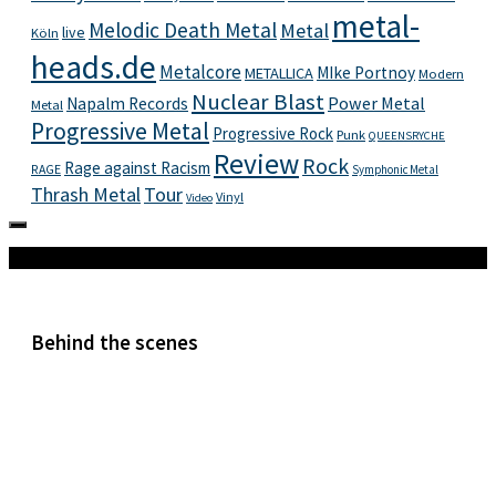
metal-
Melodic Death Metal
Metal
live
Köln
heads.de
Metalcore
MIke Portnoy
METALLICA
Modern
Nuclear Blast
Power Metal
Napalm Records
Metal
Progressive Metal
Progressive Rock
Punk
QUEENSRYCHE
Review
Rock
Rage against Racism
RAGE
Symphonic Metal
Thrash Metal
Tour
Vinyl
Video
Mehr
Behind the scenes