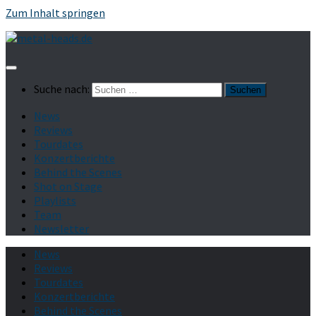
Zum Inhalt springen
Suche nach:
News
Reviews
Tourdates
Konzertberichte
Behind the Scenes
Shot on Stage
Playlists
Team
Newsletter
News
Reviews
Tourdates
Konzertberichte
Behind the Scenes