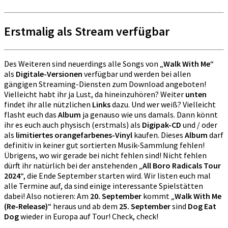
Erstmalig als Stream verfügbar
Des Weiteren sind neuerdings alle Songs von „
Walk With Me
“
als
Digitale-Versionen
verfügbar und werden bei allen
gängigen Streaming-Diensten zum Download angeboten!
Vielleicht habt ihr ja Lust, da hineinzuhören? Weiter
unten
findet ihr alle nützlichen
Links
dazu. Und wer weiß? Vielleicht
flasht euch das
Album
ja genauso wie uns damals. Dann könnt
ihr es euch auch physisch (erstmals) als
Digipak-CD
und / oder
als
limitiertes orangefarbenes-Vinyl
kaufen. Dieses
Album
darf
definitiv in keiner gut sortierten Musik-Sammlung fehlen!
Übrigens, wo wir gerade bei nicht fehlen sind! Nicht fehlen
dürft ihr natürlich bei der anstehenden „
All Boro Radicals Tour
2024
“, die Ende September starten wird. Wir listen euch mal
alle Termine auf, da sind einige interessante Spielstätten
dabei! Also notieren: Am
20. September
kommt „
Walk With Me
(Re-Release)
“ heraus und ab dem
25. September
sind
Dog Eat
Dog
wieder in Europa auf Tour! Check, check!