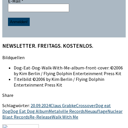
E-Mail
*
NEWSLETTER. FREITAGS. KOSTENLOS.
Bildquellen
Dog-Eat-Dog-Walk-With-Me-album-front-cover: ©2006
by Kim Berlin / Flying Dolphin Enterteinment Press Kit
Titelbild: ©2006 by Kim Berlin / Flying Dolphin
Enterteinment Press Kit
Share
Schlagwörter:
20.09.2024
Claus Grabke
Crossover
Dog eat
Dog
Dog Eat Dog Album
Metalville Records
Neuauflage
Nuclear
Blast Records
Re-Release
Walk With Me