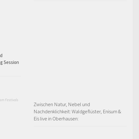
ad
ng Session
sm Festivals
Zwischen Natur, Nebel und
Nachdenklichkeit: Waldgeflüster, Enisum &
Eïs live in Oberhausen: