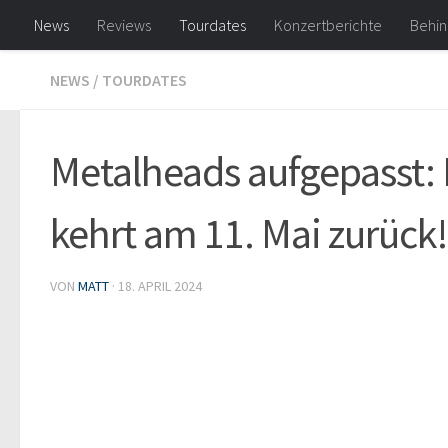
News
Reviews
Tourdates
Konzertberichte
Behin
Zum Inhalt springen
NEWS
/
TOURDATES
Metalheads aufgepasst: 
kehrt am 11. Mai zurück!
VON
MATT
·
18. APRIL 2024