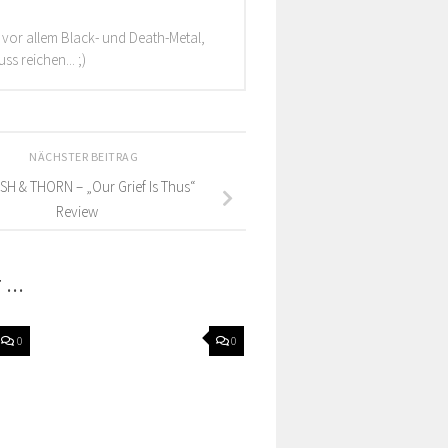
e vor allem Black- und Death-Metal,
s reichen... ;)
NÄCHSTER BEITRAG
SH & THORN – „Our Grief Is Thus“
Review
T …
0
0