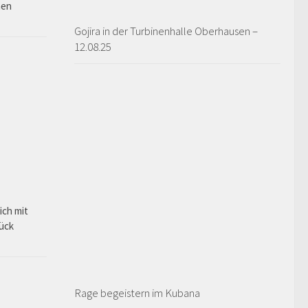
hen
Gojira in der Turbinenhalle Oberhausen –
12.08.25
ich mit
rück
Rage begeistern im Kubana