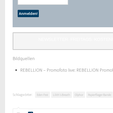
NEWSLETTER. FREITAGS. KOSTEN
Bildquellen
REBELLION – Promofoto live: REBELLION Promo
Schlagwörter:
Eden Fest
Lilith's Breath
Olphor
Papierflieger Bande