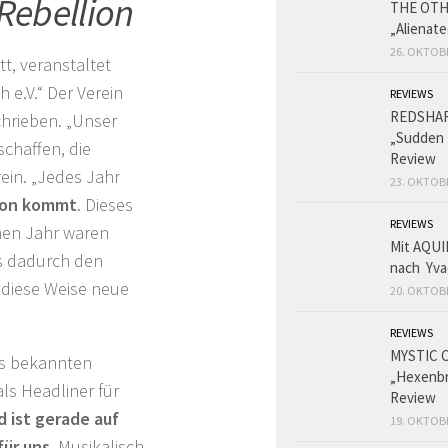
Rebellion
THE OT
„Alienat
26. OKTOB
t, veranstaltet
 e.V.“ Der Verein
REVIEWS
REDSHA
chrieben. „Unser
„Sudden 
schaffen, die
Review
rein. „Jedes Jahr
23. OKTOB
gion kommt
. Dieses
REVIEWS
nen Jahr waren
Mit AQUI
ns dadurch den
nach Yva
 diese Weise neue
20. OKTOB
REVIEWS
MYSTIC 
es bekannten
„Hexenbr
als Headliner für
Review
d ist gerade auf
19. OKTOB
ür uns.
Musikalisch