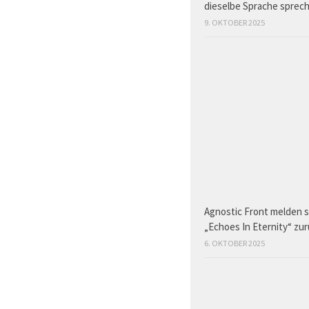
dieselbe Sprache sprec
9. OKTOBER 2025
Agnostic Front melden s
„Echoes In Eternity“ zu
6. OKTOBER 2025