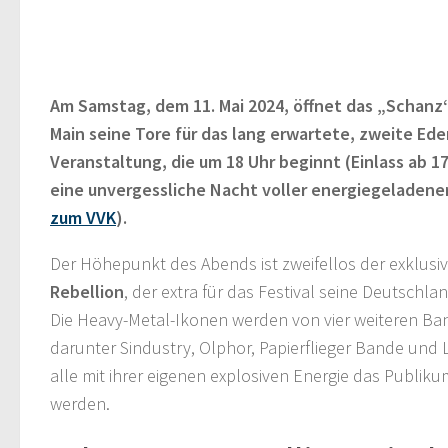
Am Samstag, dem 11. Mai 2024, öffnet das „Schanz
Main seine Tore für das lang erwartete, zweite Ede
Veranstaltung, die um 18 Uhr beginnt (Einlass ab 17
eine unvergessliche Nacht voller energiegeladener
zum VVK
).
Der Höhepunkt des Abends ist zweifellos der exklusive
Rebellion
, der extra für das Festival seine Deutschla
Die Heavy-Metal-Ikonen werden von vier weiteren Ban
darunter Sindustry, Olphor, Papierflieger Bande und Li
alle mit ihrer eigenen explosiven Energie das Publiku
werden.