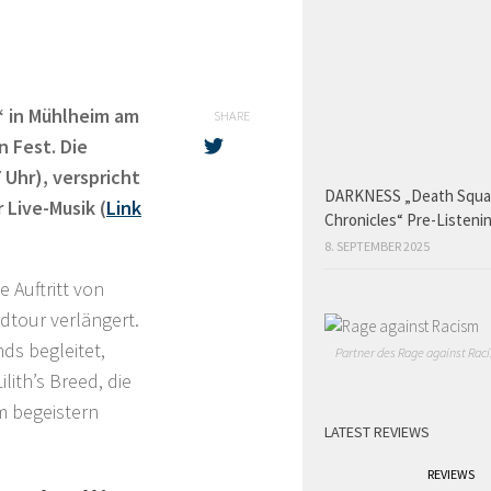
“ in Mühlheim am
SHARE
n Fest. Die
 Uhr), verspricht
DARKNESS „Death Squ
 Live-Musik (
Link
Chronicles“ Pre-Listeni
8. SEPTEMBER 2025
 Auftritt von
ndtour verlängert.
ds begleitet,
Partner des Rage against Raci
lith’s Breed, die
m begeistern
LATEST REVIEWS
REVIEWS