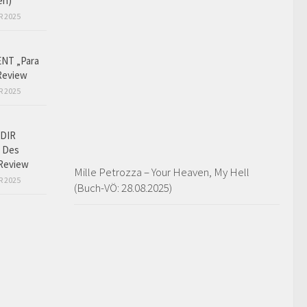
en)
R 2025
NT „Para
Review
R 2025
DIR
 Des
Review
Mille Petrozza – Your Heaven, My Hell
R 2025
(Buch-VÖ: 28.08.2025)