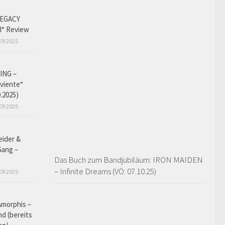
EGACY
l“ Review
ER 2025
ING –
iviente“
9.2025)
ER 2025
eider &
Gang –
Das Buch zum Bandjubiläum: IRON MAIDEN
– Infinite Dreams (VÖ: 07.10.25)
ER 2025
Amorphis –
d (bereits