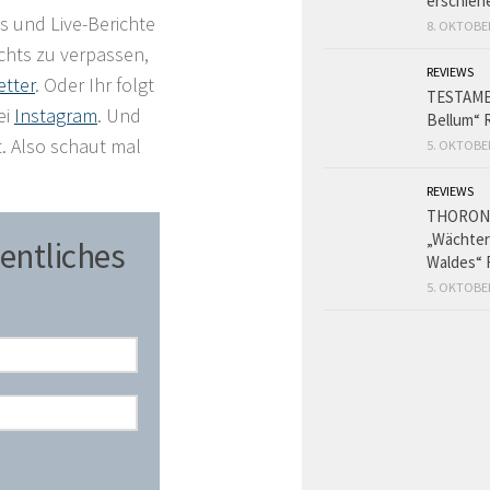
erschien
s und Live-Berichte
8. OKTOBE
chts zu verpassen,
REVIEWS
tter
. Oder Ihr folgt
TESTAME
ei
Instagram
. Und
Bellum“ 
t. Also schaut mal
5. OKTOBE
REVIEWS
THORON
„Wächter
entliches
Waldes“ 
5. OKTOBE