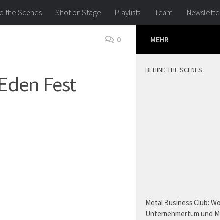
d the Scenes
Shot on Stage
Playlists
Team
Newslette
0
MEHR
BEHIND THE SCENES
Eden Fest
Metal Business Club: W
Unternehmertum und M