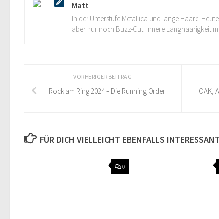
Matt
In der Unterstufe Metallica und lange Haare. Heut
aber nur noch Buzz-Cut. Innere Langhaarigkeit mus
VORHERIGER BEITRAG
Rock am Ring 2024 – Die Running Order
OAK, A
FÜR DICH VIELLEICHT EBENFALLS INTERESSAN
0