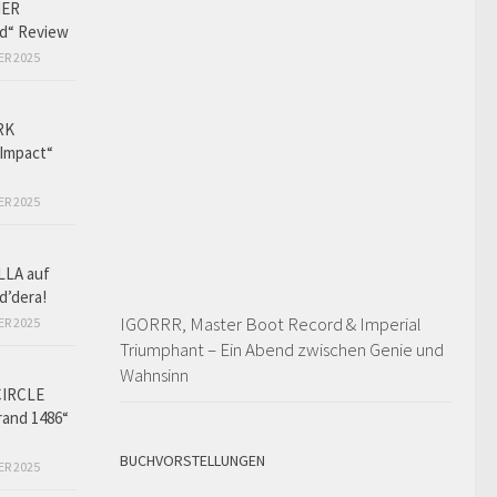
HER
ed“ Review
ER 2025
RK
Impact“
ER 2025
LLA auf
d’dera!
IGORRR, Master Boot Record & Imperial
ER 2025
Triumphant – Ein Abend zwischen Genie und
Wahnsinn
CIRCLE
and 1486“
BUCHVORSTELLUNGEN
ER 2025