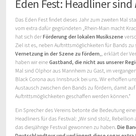
Eden Fest: Headliner sind
Das Eden Fest findet dieses Jahr zum zweiten Mal stat
vom extra dafür gegründeten „Rhein-Main macht Krach
hat sich der
Förderung der lokalen Musikszene
vers
Ziel ist es, neben Auftrittsmöglichkeiten für Bands zu 
Vernetzung in der Szene zu fördern
„, erklärt der Ve
haben wir eine
Gastband, die nicht aus unserer Re
Mal sind Olphor aus Mannheim zu Gast, im vergange
Black Corona aus Innsbruck bei uns. Wir erhoffen u
Austausch zwischen den Bands zu fördern, damit auf
Auftrittsmöglichkeiten geschaffen werden können.“
Ein Sprecher des Vereins betonte die Bedeutung ein
Headliners für das Festival: „Wir sind stolz, Rebellion 
das diesjährige Festival gewonnen zu haben.
Die Ban
Deutschlandtour und verlängert diese sogar extra f