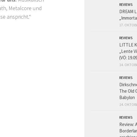
REVIEWS
ath, Metalcore und
DREAM L
se anspricht.“
„Immorta
17. OKTOB
REVIEWS
LITTLE K
„Lente V
(VÖ: 19.0
14. OKTOB
REVIEWS
Dirkschn
The Old 
Babylon
14. OKTOB
REVIEWS
Review: 
Borderlan