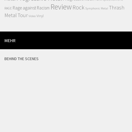
Review
Rock
Thrash
Rage against Racism
RAGE
Symphonic Metal
Metal
Tour
Vinyl
Video
MEHR
BEHIND THE SCENES