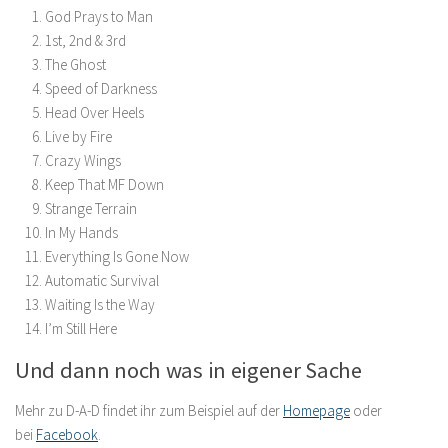
God Prays to Man
1st, 2nd & 3rd
The Ghost
Speed of Darkness
Head Over Heels
Live by Fire
Crazy Wings
Keep That MF Down
Strange Terrain
In My Hands
Everything Is Gone Now
Automatic Survival
Waiting Is the Way
I’m Still Here
Und dann noch was in eigener Sache
Mehr zu D-A-D findet ihr zum Beispiel auf der
Homepage
oder
bei
Facebook
.