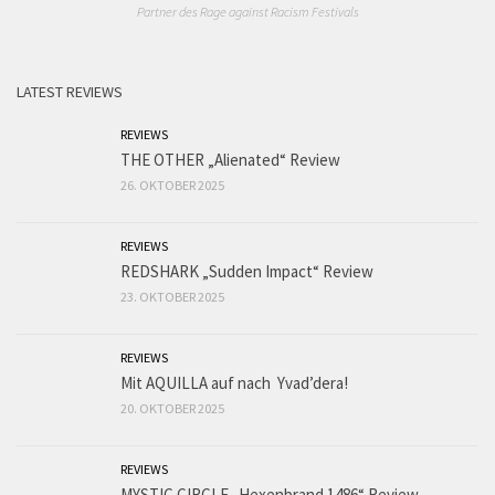
Partner des Rage against Racism Festivals
LATEST REVIEWS
REVIEWS
THE OTHER „Alienated“ Review
26. OKTOBER 2025
REVIEWS
REDSHARK „Sudden Impact“ Review
23. OKTOBER 2025
REVIEWS
Mit AQUILLA auf nach Yvad’dera!
20. OKTOBER 2025
REVIEWS
MYSTIC CIRCLE „Hexenbrand 1486“ Review