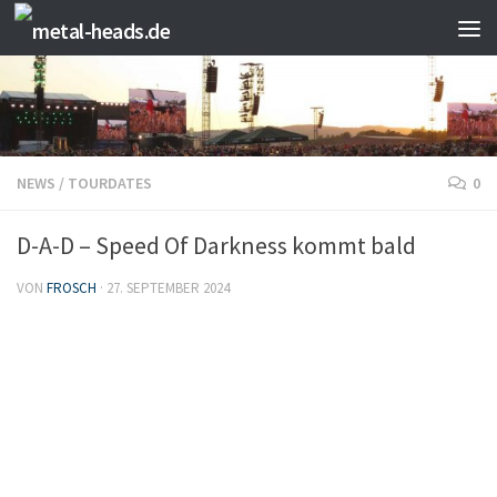
Zum Inhalt springen
NEWS
/
TOURDATES
0
D-A-D – Speed Of Darkness kommt bald
VON
FROSCH
·
27. SEPTEMBER 2024