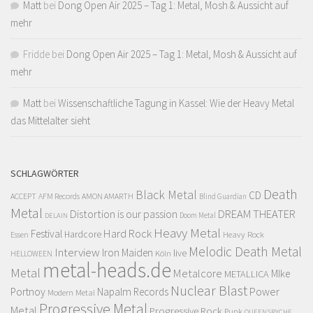
Matt
bei
Dong Open Air 2025 – Tag 1: Metal, Mosh & Aussicht auf
mehr
Fridde
bei
Dong Open Air 2025 – Tag 1: Metal, Mosh & Aussicht auf
mehr
Matt
bei
Wissenschaftliche Tagung in Kassel: Wie der Heavy Metal
das Mittelalter sieht
SCHLAGWÖRTER
Death
Black Metal
CD
ACCEPT
AFM Records
AMON AMARTH
Blind Guardian
Metal
Distortion is our passion
DREAM THEATER
Doom Metal
DELAIN
Heavy Metal
Hard Rock
Festival
Hardcore
Heavy Rock
Essen
Melodic Death Metal
Interview
Iron Maiden
live
Köln
HELLOWEEN
metal-heads.de
Metal
Metalcore
MIke
METALLICA
Nuclear Blast
Power
Portnoy
Napalm Records
Modern Metal
Progressive Metal
Metal
Progressive Rock
Punk
QUEENSRYCHE