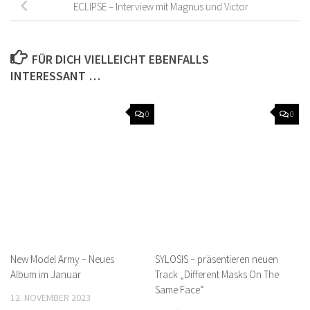
ECLIPSE – Interview mit Magnus und Victor
FÜR DICH VIELLEICHT EBENFALLS
INTERESSANT …
0
0
New Model Army – Neues
SYLOSIS – präsentieren neuen
Album im Januar
Track „Different Masks On The
Same Face“
12. NOVEMBER 2023