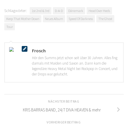
Schlagwörter:
1st 2nd & 3rd
D-A-D
Dänemark
Head Over Heels
Keep That Mother Down
Neues Album
Speed Of Darkness
The Ghost
Tour
Frosch
Hör den Summs jetzt schon seit über 30 Jahren. Alles fing
damals mit Maiden und Saxon an. Dann kam die
legendäre Heavy Metal Night bei Rockpop in Concert, und
der Drops war gelutscht.
NÄCHSTER BEITRAG
KRIS BARRAS BAND, 24/7 DIVA HEAVEN & mehr
VORHERIGER BEITRAG