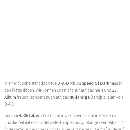
In einer Woche steht das neue
D-A-D
Album
Speed Of Darkness
in
den Plättenläden. Wir können uns nicht nur auf das neue und
13.
Album
freuen, sondern auch auf das
40-jährige
Bandjubiläum von
D-A-D.
Bis zum
4. Oktober
ist nicht mehr weit, aber bis dahin können wir
uns die Zeit mit den mittlerweile 4 Singleauskopplungen vertreiben. Ich
finde die Songs machen richtig Laune und steigern die Vorfreude auf