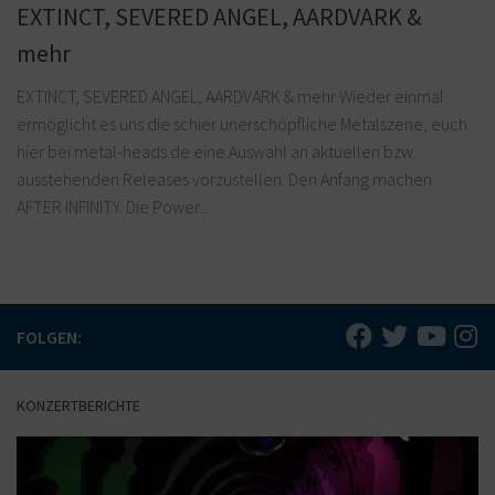
EXTINCT, SEVERED ANGEL, AARDVARK &
mehr
EXTINCT, SEVERED ANGEL, AARDVARK & mehr Wieder einmal
ermöglicht es uns die schier unerschöpfliche Metalszene, euch
hier bei metal-heads.de eine Auswahl an aktuellen bzw.
ausstehenden Releases vorzustellen. Den Anfang machen
AFTER INFINITY. Die Power...
FOLGEN:
KONZERTBERICHTE