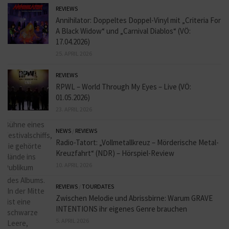
REVIEWS
Annihilator: Doppeltes Doppel-Vinyl mit „Criteria For
A Black Widow“ und „Carnival Diablos“ (VÖ:
17.04.2026)
25. APRIL 2026
REVIEWS
RPWL – World Through My Eyes – Live (VÖ:
01.05.2026)
23. APRIL 2026
NEWS
/
REVIEWS
Radio-Tatort: „Vollmetallkreuz – Mörderische Metal-
Kreuzfahrt“ (NDR) – Hörspiel-Review
10. APRIL 2026
REVIEWS
/
TOURDATES
Zwischen Melodie und Abrissbirne: Warum GRAVE
INTENTIONS ihr eigenes Genre brauchen
5. APRIL 2026