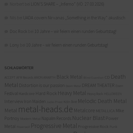
Norbert
bei
LION’S SHARE – „Inferno“ (VÖ: 27.03.2026)
Nils
bei
UADA covern Nirvanas „Something in the Way“ akustisch
Doc Rock
bei
10 Jahre – wir feiern einen runden Geburtstag!
Lony
bei
10 Jahre – wir feiern einen runden Geburtstag!
SCHLAGWÖRTER
Death
Black Metal
CD
ACCEPT
AFM Records
AMON AMARTH
Blind Guardian
Metal
Distortion is our passion
DREAM THEATER
Doom Metal
Essen
Heavy Metal
Hard Rock
Festival
Hardcore
Heavy Rock
HELLOWEEN
Melodic Death Metal
Interview
Iron Maiden
live
Köln
Judas Priest
metal-heads.de
Metal
Metalcore
MIke
METALLICA
Nuclear Blast
Power
Portnoy
Napalm Records
Modern Metal
Progressive Metal
Metal
Progressive Rock
Punk
Powerwolf