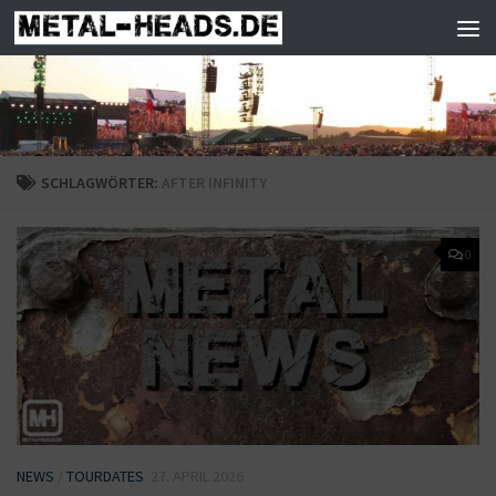
Zum Inhalt springen
SCHLAGWÖRTER:
AFTER INFINITY
0
NEWS
/
TOURDATES
27. APRIL 2026