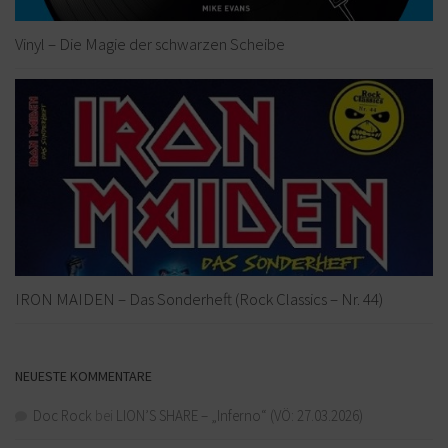
Vinyl – Die Magie der schwarzen Scheibe
IRON MAIDEN – Das Sonderheft (Rock Classics – Nr. 44)
NEUESTE KOMMENTARE
Doc Rock
bei
LION’S SHARE – „Inferno“ (VÖ: 27.03.2026)