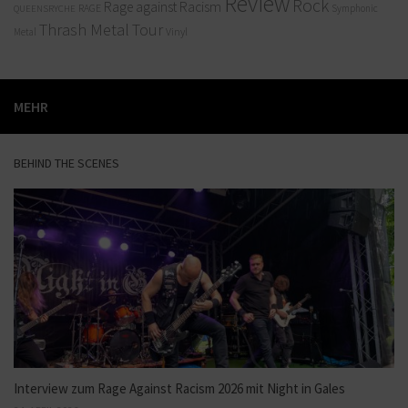
Review
Rock
Rage against Racism
RAGE
QUEENSRYCHE
Symphonic
Thrash Metal
Tour
Vinyl
Metal
MEHR
BEHIND THE SCENES
Interview zum Rage Against Racism 2026 mit Night in Gales