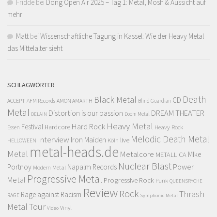
Fridde
bei
Dong Open Air 2025 – Tag 1: Metal, Mosh & Aussicht auf
mehr
Matt
bei
Wissenschaftliche Tagung in Kassel: Wie der Heavy Metal
das Mittelalter sieht
SCHLAGWÖRTER
Death
Black Metal
CD
ACCEPT
AFM Records
AMON AMARTH
Blind Guardian
Metal
Distortion is our passion
DREAM THEATER
Doom Metal
DELAIN
Heavy Metal
Hard Rock
Festival
Hardcore
Heavy Rock
Essen
Melodic Death Metal
Interview
Iron Maiden
live
Köln
HELLOWEEN
metal-heads.de
Metal
Metalcore
MIke
METALLICA
Nuclear Blast
Power
Portnoy
Napalm Records
Modern Metal
Progressive Metal
Metal
Progressive Rock
Punk
QUEENSRYCHE
Review
Rock
Thrash
Rage against Racism
RAGE
Symphonic Metal
Metal
Tour
Vinyl
Video