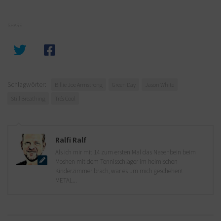
SHARE
Schlagwörter:
Billie Joe Armstrong
Green Day
Jason White
Still Breathing
Trés Cool
Ralfi Ralf
Als ich mir mit 14 zum ersten Mal das Nasenbein beim
Moshen mit dem Tennisschläger im heimischen
Kinderzimmer brach, war es um mich geschehen!
METAL...