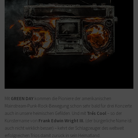
Mit
GREEN DAY
kommen die Pioniere der amerikanischen
Mainstream-Punk-Rock-Bewegung schon sehr bald für drei Konzerte
auch in unsere heimischen Gefilden. Und mit
Trés Cool
– so der
Künstername von
Frank Edwin Wright III.
(der bürgerliche Name ist
auch nicht wirklich besser) – kehrt der Schlagzeuger des weltweit
erfolgreichen Trios damit zurück in sein Heimatland.