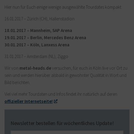
Hier nun für Euch einige wenige ausgewählte Tourdates kompakt:
16.01.2017 – Zürich (CH), Hallenstadion
18.01.2017 – Mannheim, SAP Arena
19.01.2017 – Berlin, Mercedes Benz Arena
30.01.2017 – Köln, Lanxess Arena
31.01.2017 – Amsterdam (NL), Ziggo
Wir von
metal-heads.de
versuchen, für euch in Köln live vor Ort zu
sein und werden hierüber alsbald in gewohnter Qualität in Wort und
Bild berichten.
Viel viel mehr Tourdaten und Infos findet ihr natürlich auf deren
offizieller Internetseite!
Newsletter bestellen für wöchentliches Update!