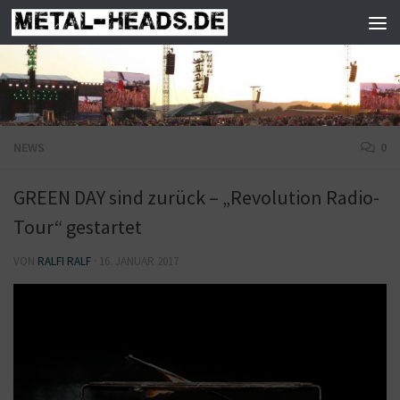
Zum Inhalt springen
NEWS
0
GREEN DAY sind zurück – „Revolution Radio-
Tour“ gestartet
VON
RALFI RALF
·
16. JANUAR 2017