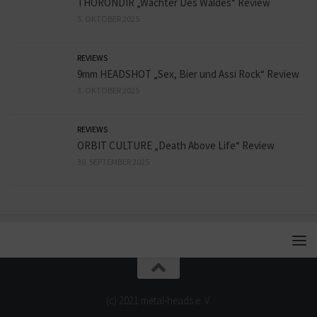
THORONDIR „Wächter Des Waldes“ Review
5. OKTOBER 2025
REVIEWS
9mm HEADSHOT „Sex, Bier und Assi Rock“ Review
3. OKTOBER 2025
REVIEWS
ORBIT CULTURE „Death Above Life“ Review
30. SEPTEMBER 2025
(c) 2021 metal-heads e. V.