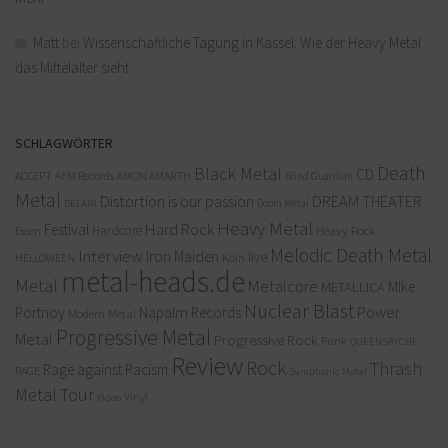
Matt
bei
Wissenschaftliche Tagung in Kassel: Wie der Heavy Metal
das Mittelalter sieht
SCHLAGWÖRTER
Death
Black Metal
CD
ACCEPT
AFM Records
AMON AMARTH
Blind Guardian
Metal
Distortion is our passion
DREAM THEATER
Doom Metal
DELAIN
Heavy Metal
Hard Rock
Festival
Hardcore
Heavy Rock
Essen
Melodic Death Metal
Interview
Iron Maiden
live
Köln
HELLOWEEN
metal-heads.de
Metal
Metalcore
MIke
METALLICA
Nuclear Blast
Power
Portnoy
Napalm Records
Modern Metal
Progressive Metal
Metal
Progressive Rock
Punk
QUEENSRYCHE
Review
Rock
Thrash
Rage against Racism
RAGE
Symphonic Metal
Metal
Tour
Vinyl
Video