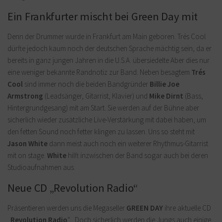
Ein Frankfurter mischt bei Green Day mit
Denn der Drummer wurde in Frankfurt am Main geboren. Trés Cool
dürfte jedoch kaum noch der deutschen Sprache mächtig sein, da er
bereits in ganz jungen Jahren in die U.S.A. übersiedelte Aber dies nur
eine weniger bekannte Randnotiz zur Band. Neben besagtem
Trés
Cool
sind immer noch die beiden Bandgründer
Billie Joe
Armstrong
(Leadsänger, Gitarrist, Klavier) und
Mike Dirnt
(Bass,
Hintergrundgesang) mit am Start. Sie werden auf der Bühne aber
sicherlich wieder zusätzliche Live-Verstärkung mit dabei haben, um
den fetten Sound noch fetter klingen zu lassen. Uns so steht mit
Jason White
dann meist auch noch ein weiterer Rhythmus-Gitarrist
mit on stage.
White
hilft inzwischen der Band sogar auch bei deren
Studioaufnahmen aus.
Neue CD „Revolution Radio“
Präsentieren werden uns die Megaseller
GREEN DAY
ihre aktuelle CD
„
Revolution Radio
“ . Doch sicherlich werden die Jungs auch einige