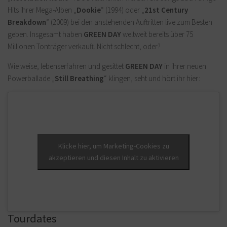
Hits ihrer Mega-Alben „
Dookie
“ (1994) oder „
21st Century
Breakdown
“ (2009) bei den anstehenden Auftritten live zum Besten
geben. Insgesamt haben
GREEN DAY
weltweit bereits über 75
Millionen Tonträger verkauft. Nicht schlecht, oder?
Wie weise, lebenserfahren und gesittet
GREEN DAY
in ihrer neuen
Powerballade „
Still Breathing
“ klingen, seht und hört ihr hier:
Klicke hier, um Marketing-Cookies zu
akzeptieren und diesen Inhalt zu aktivieren
Tourdates