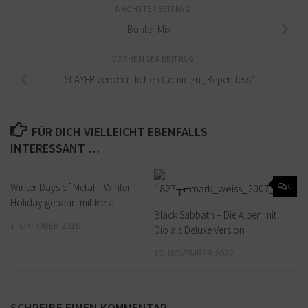
NÄCHSTER BEITRAG
Bunter Mix
VORHERIGER BEITRAG
SLAYER veröffentlichen Comic zu „Repentless“
FÜR DICH VIELLEICHT EBENFALLS
INTERESSANT …
Winter Days of Metal – Winter
0
0
Holiday gepaart mit Metal
Black Sabbath – Die Alben mit
1. OKTOBER 2016
Dio als Deluxe Version
12. NOVEMBER 2022
SCHREIBE EINEN KOMMENTAR