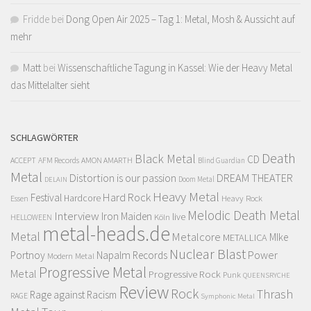
Fridde
bei
Dong Open Air 2025 – Tag 1: Metal, Mosh & Aussicht auf
mehr
Matt
bei
Wissenschaftliche Tagung in Kassel: Wie der Heavy Metal
das Mittelalter sieht
SCHLAGWÖRTER
Death
Black Metal
CD
ACCEPT
AFM Records
AMON AMARTH
Blind Guardian
Metal
Distortion is our passion
DREAM THEATER
Doom Metal
DELAIN
Heavy Metal
Hard Rock
Festival
Hardcore
Heavy Rock
Essen
Melodic Death Metal
Interview
Iron Maiden
live
Köln
HELLOWEEN
metal-heads.de
Metal
Metalcore
MIke
METALLICA
Nuclear Blast
Power
Portnoy
Napalm Records
Modern Metal
Progressive Metal
Metal
Progressive Rock
Punk
QUEENSRYCHE
Review
Rock
Thrash
Rage against Racism
RAGE
Symphonic Metal