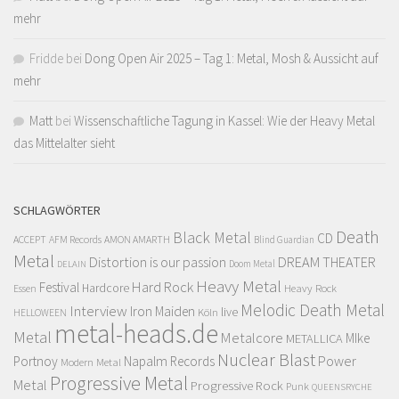
mehr
Fridde
bei
Dong Open Air 2025 – Tag 1: Metal, Mosh & Aussicht auf
mehr
Matt
bei
Wissenschaftliche Tagung in Kassel: Wie der Heavy Metal
das Mittelalter sieht
SCHLAGWÖRTER
Death
Black Metal
CD
ACCEPT
AFM Records
AMON AMARTH
Blind Guardian
Metal
Distortion is our passion
DREAM THEATER
Doom Metal
DELAIN
Heavy Metal
Hard Rock
Festival
Hardcore
Heavy Rock
Essen
Melodic Death Metal
Interview
Iron Maiden
live
Köln
HELLOWEEN
metal-heads.de
Metal
Metalcore
MIke
METALLICA
Nuclear Blast
Power
Portnoy
Napalm Records
Modern Metal
Progressive Metal
Metal
Progressive Rock
Punk
QUEENSRYCHE