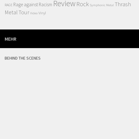
Review
Rock
Thrash
Rage against Racism
RAGE
Symphonic Metal
Metal
Tour
Vinyl
Video
MEHR
BEHIND THE SCENES