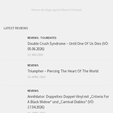
Partner des Rage against Racism Festivals
LATEST REVIEWS
REVIEWS
/
TOURDATES
Double Crush Syndrome – Until One Of Us Dies (VÖ:
05.06.2026)
11. MAI 2026
REVIEWS
Triumpher – Piercing The Heart Of The World
29. APRIL 2026
REVIEWS
Annihilator: Doppeltes Doppel-Vinyl mit „Criteria For
A Black Widow“ und „Carnival Diablos“ (VÖ:
17.04.2026)
25. APRIL 2026