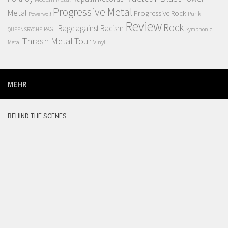
Progressive Metal
Metal
Progressive Rock
Punk
Powerwolf
Review
Rock
Rage against Racism
RAGE
QUEENSRYCHE
Symphonic
Thrash Metal
Tour
Vinyl
Metal
MEHR
BEHIND THE SCENES