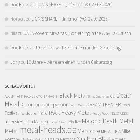
Doc Rock
zu
LION’S SHARE – „Inferno“ (VÖ: 27.03.2026)
Norbert
zu
LION’S SHARE – „Inferno“ (VÖ: 27.03.2026)
Nils
zu
UADA covern Nirvanas „Something in the Way“ akustisch
Doc Rock
zu
10 Jahre – wir feiern einen runden Geburtstag!
Lony
zu
10 Jahre – wir feiern einen runden Geburtstag!
SCHLAGWÖRTER
Death
Black Metal
CD
ACCEPT
AFM Records
AMON AMARTH
Blind Guardian
Metal
Distortion is our passion
DREAM THEATER
Doom Metal
Essen
Heavy Metal
Hard Rock
Festival
Hardcore
Heavy Rock
HELLOWEEN
Melodic Death Metal
Interview
Iron Maiden
live
Köln
Judas Priest
metal-heads.de
Metal
Metalcore
MIke
METALLICA
Nuclear Blast
Power
Portnoy
Napalm Records
Modern Metal