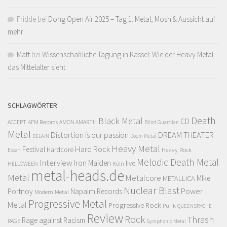
Fridde
bei
Dong Open Air 2025 – Tag 1: Metal, Mosh & Aussicht auf
mehr
Matt
bei
Wissenschaftliche Tagung in Kassel: Wie der Heavy Metal
das Mittelalter sieht
SCHLAGWÖRTER
Death
Black Metal
CD
ACCEPT
AFM Records
AMON AMARTH
Blind Guardian
Metal
Distortion is our passion
DREAM THEATER
Doom Metal
DELAIN
Heavy Metal
Hard Rock
Festival
Hardcore
Heavy Rock
Essen
Melodic Death Metal
Interview
Iron Maiden
live
Köln
HELLOWEEN
metal-heads.de
Metal
Metalcore
MIke
METALLICA
Nuclear Blast
Power
Portnoy
Napalm Records
Modern Metal
Progressive Metal
Metal
Progressive Rock
Punk
QUEENSRYCHE
Review
Rock
Thrash
Rage against Racism
RAGE
Symphonic Metal