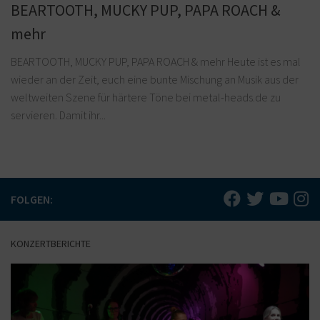
BEARTOOTH, MUCKY PUP, PAPA ROACH &
mehr
BEARTOOTH, MUCKY PUP, PAPA ROACH & mehr Heute ist es mal
wieder an der Zeit, euch eine bunte Mischung an Musik aus der
weltweiten Szene für härtere Töne bei metal-heads.de zu
servieren. Damit ihr...
FOLGEN:
KONZERTBERICHTE