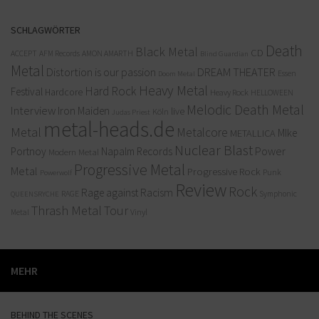
SCHLAGWÖRTER
Death
Black Metal
CD
ACCEPT
AFM Records
AMON AMARTH
Blind Guardian
Metal
Distortion is our passion
DREAM THEATER
Doom Metal
Essen
Heavy Metal
Hard Rock
Festival
Hardcore
Heavy Rock
HELLOWEEN
Melodic Death Metal
Interview
Iron Maiden
live
Köln
Judas Priest
metal-heads.de
Metal
Metalcore
MIke
METALLICA
Nuclear Blast
Power
Portnoy
Napalm Records
Modern Metal
Progressive Metal
Metal
Progressive Rock
Punk
Powerwolf
Review
Rock
Rage against Racism
RAGE
QUEENSRYCHE
Symphonic
Thrash Metal
Tour
Vinyl
Metal
MEHR
BEHIND THE SCENES