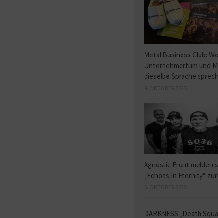
Metal Business Club: W
Unternehmertum und M
dieselbe Sprache sprec
9. OKTOBER 2025
Agnostic Front melden s
„Echoes In Eternity“ zu
6. OKTOBER 2025
DARKNESS „Death Squ