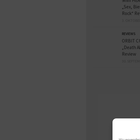
9mm HE
„Sex, Bie
Rock“ Re
3. OKTOBE
REVIEWS
ORBIT C
„Death A
Review
30. SEPTEM
Wir verwenden