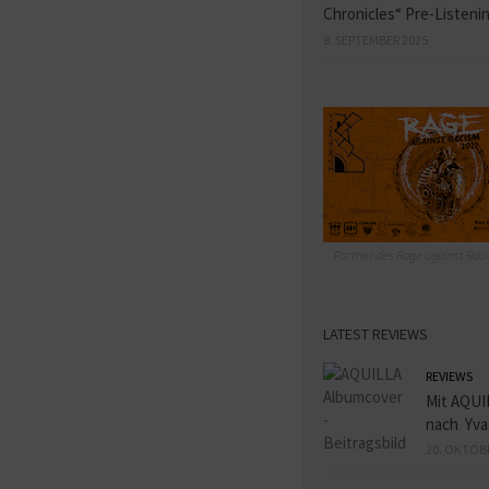
Chronicles“ Pre-Listeni
8. SEPTEMBER 2025
Partner des Rage against Raci
LATEST REVIEWS
REVIEWS
Mit AQUI
nach Yva
20. OKTOB