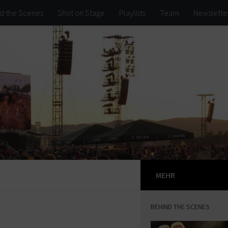
d the Scenes
Shot on Stage
Playlists
Team
Newslette
MEHR
BEHIND THE SCENES