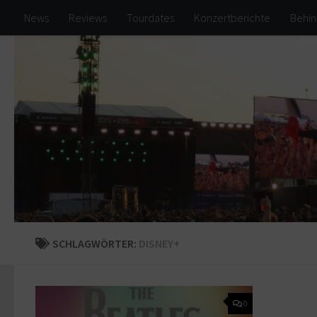
News
Reviews
Tourdates
Konzertberichte
Behin
Zum Inhalt springen
SCHLAGWÖRTER:
DISNEY+
0