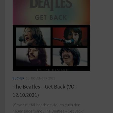
BÜCHER
15. NOVEMBER 2021
The Beatles – Get Back (VÖ:
12.10.2021)
Wir von metal-heads.de stellen euch den
neuen Bilderband „The Beatles – Get Back“