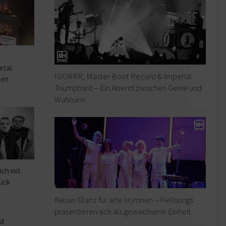
o
etal
IGORRR, Master Boot Record & Imperial
hen
Triumphant – Ein Abend zwischen Genie und
Wahnsinn
ich mit
rück
Neuer Glanz für alte Hymnen – Hellsongs
präsentieren sich als gewachsene Einheit
ad