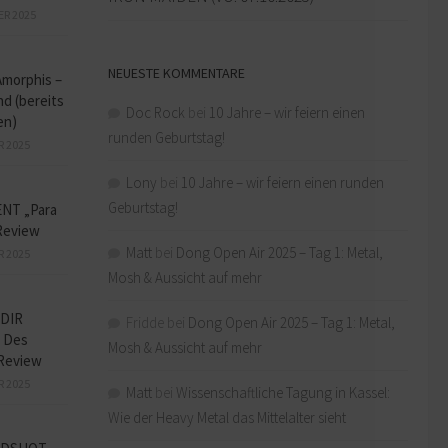
ER 2025
NEUESTE KOMMENTARE
Amorphis –
d (bereits
Doc Rock
bei
10 Jahre – wir feiern einen
en)
runden Geburtstag!
R 2025
Lony
bei
10 Jahre – wir feiern einen runden
Geburtstag!
NT „Para
Review
Matt
bei
Dong Open Air 2025 – Tag 1: Metal,
R 2025
Mosh & Aussicht auf mehr
DIR
Fridde
bei
Dong Open Air 2025 – Tag 1: Metal,
 Des
Mosh & Aussicht auf mehr
Review
R 2025
Matt
bei
Wissenschaftliche Tagung in Kassel:
Wie der Heavy Metal das Mittelalter sieht