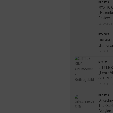
REVIEWS
MYSTIC 
„Hexenbr
Review
19. OKTOB
REVIEWS
DREAM L
„Immorta
17. OKTOB
REVIEWS
LITTLE K
„Lente V
(VÖ: 19.0
14. OKTOB
REVIEWS
Dirkschn
The Old 
Babylon