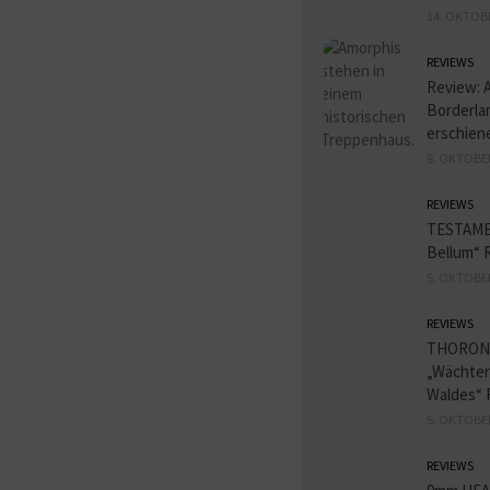
14. OKTOB
REVIEWS
Review: 
Borderlan
erschien
8. OKTOBE
REVIEWS
TESTAME
Bellum“ 
5. OKTOBE
REVIEWS
THORON
„Wächter
Waldes“ 
5. OKTOBE
REVIEWS