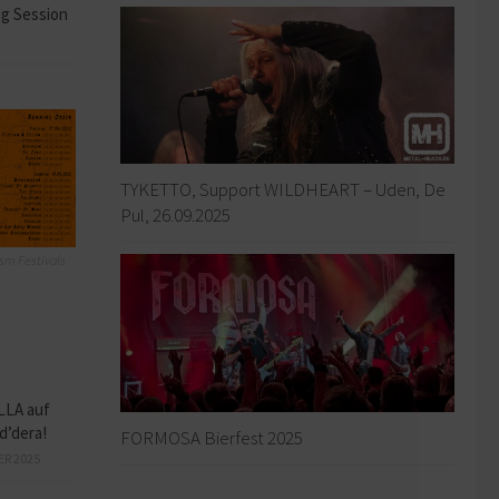
ng Session
TYKETTO, Support WILDHEART – Uden, De
Pul, 26.09.2025
sm Festivals
LLA auf
d’dera!
FORMOSA Bierfest 2025
ER 2025