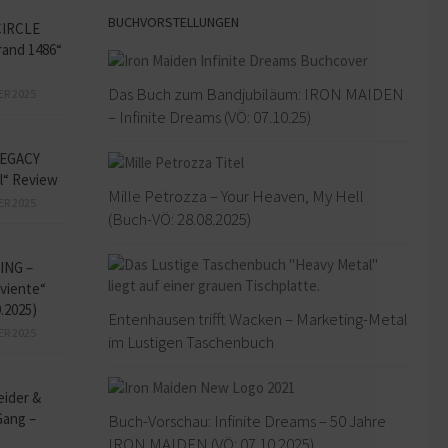
BUCHVORSTELLUNGEN
CIRCLE
and 1486“
Das Buch zum Bandjubiläum: IRON MAIDEN
ER 2025
– Infinite Dreams (VÖ: 07.10.25)
EGACY
l“ Review
Mille Petrozza – Your Heaven, My Hell
ER 2025
(Buch-VÖ: 28.08.2025)
ING –
iviente“
9.2025)
Entenhausen trifft Wacken – Marketing-Metal
ER 2025
im Lustigen Taschenbuch
eider &
Gang –
Buch-Vorschau: Infinite Dreams – 50 Jahre
IRON MAIDEN (VÖ: 07.10.2025)