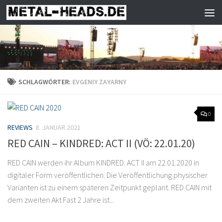
Zum Inhalt springen
SCHLAGWÖRTER:
EVGENIY ZAYARNY
0
REVIEWS
8. JANUAR 2021
RED CAIN – KINDRED: ACT II (VÖ: 22.01.20)
RED CAIN werden ihr Album KINDRED: ACT II am 22.01.2020 in
digitaler Form veröffentlichen. Die Veröffentlichung physischer
Varianten ist zu einem späteren Zeitpunkt geplant. RED CAIN mit
dem zweiten Akt Fast 2 Jahre ist...