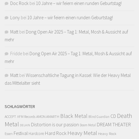
Doc Rock
bei
10 Jahre – wir feiern einen runden Geburtstag!
Lony
bei
10 Jahre – wir feiern einen runden Geburtstag!
Matt
bei
Dong Open Air 2025 – Tag 1: Metal, Mosh & Aussicht auf
mehr
Fridde
bei
Dong Open Air 2025 – Tag 1: Metal, Mosh & Aussicht auf
mehr
Matt
bei
Wissenschaftliche Tagung in Kassel: Wie der Heavy Metal
das Mittelalter sieht
SCHLAGWÖRTER
Death
Black Metal
CD
ACCEPT
AFM Records
AMON AMARTH
Blind Guardian
Metal
Distortion is our passion
DREAM THEATER
Doom Metal
DELAIN
Heavy Metal
Hard Rock
Festival
Hardcore
Heavy Rock
Essen