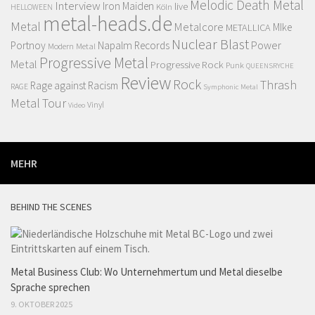
Melodic Death Metal
Interview
Iron Maiden
live
Köln
HELLOWEEN
metal-heads.de
Metal
Metalcore
MIke
METALLICA
Nuclear Blast
Power
Portnoy
Napalm Records
Modern Metal
Progressive Metal
Metal
Progressive Rock
Punk
QUEENSRYCHE
Review
Rock
Thrash
Rage against Racism
RAGE
Symphonic Metal
Metal
Tour
Vinyl
Video
MEHR
BEHIND THE SCENES
Metal Business Club: Wo Unternehmertum und Metal dieselbe
Sprache sprechen
9. OKTOBER 2025