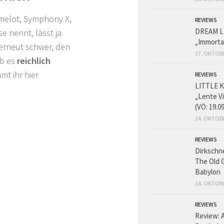
amelot, Symphony X,
REVIEWS
DREAM L
 nennt, lässt ja
„Immorta
 erneut schwer, den
17. OKTOB
ib es
reichlich
t ihr hier
REVIEWS
LITTLE K
„Lente V
(VÖ: 19.0
14. OKTOB
REVIEWS
Dirkschn
The Old 
Babylon
14. OKTOB
REVIEWS
Review: 