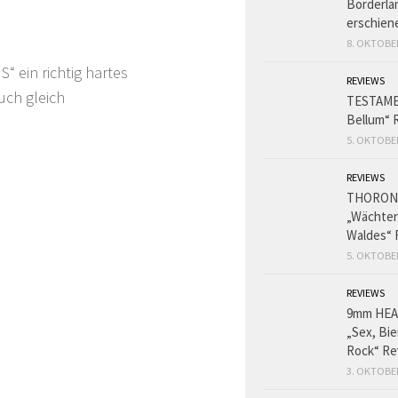
Borderlan
erschien
8. OKTOBE
 ein richtig hartes
REVIEWS
uch gleich
TESTAME
Bellum“ 
5. OKTOBE
REVIEWS
THORON
„Wächter
Waldes“ 
5. OKTOBE
REVIEWS
9mm HE
„Sex, Bie
Rock“ Re
3. OKTOBE