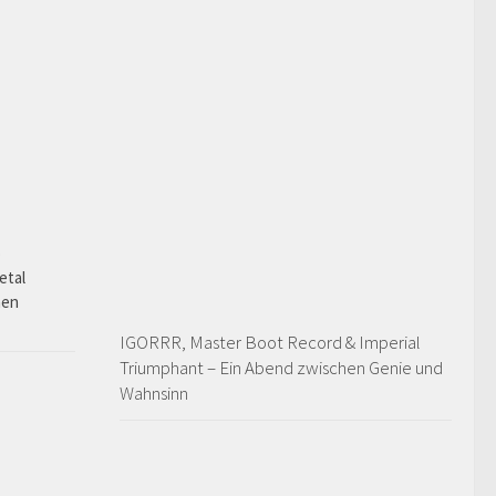
o
etal
hen
IGORRR, Master Boot Record & Imperial
Triumphant – Ein Abend zwischen Genie und
Wahnsinn