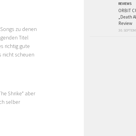
REVIEWS
ORBIT C
„Death A
Review
e Songs zu denen
30. SEPTEM
lgenden Titel
s richtig gute
s nicht scheuen
he Shrike“ aber
ch selber