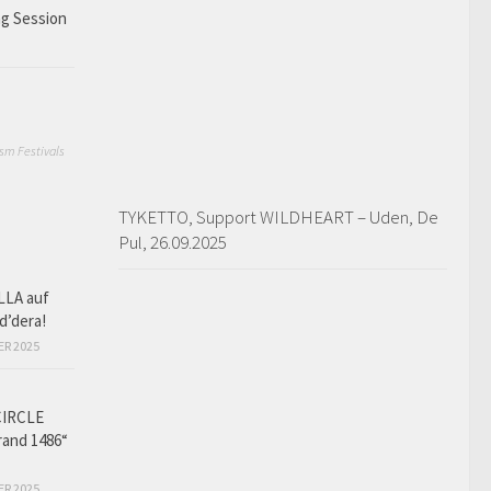
ng Session
sm Festivals
TYKETTO, Support WILDHEART – Uden, De
Pul, 26.09.2025
LLA auf
d’dera!
ER 2025
CIRCLE
and 1486“
ER 2025