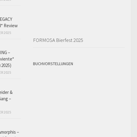
EGACY
l“ Review
ER 2025
FORMOSA Bierfest 2025
ING –
iviente“
BUCHVORSTELLUNGEN
9.2025)
ER 2025
eider &
Gang –
ER 2025
Amorphis –