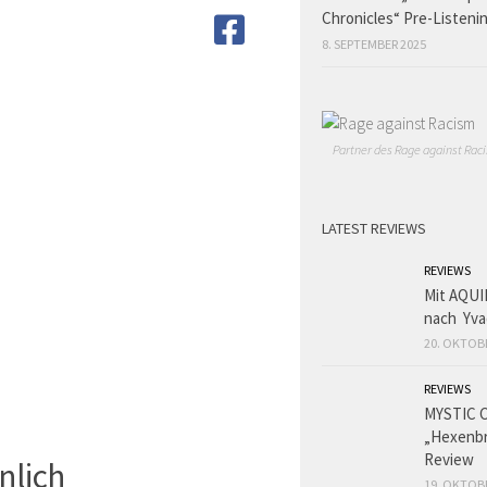
Chronicles“ Pre-Listeni
8. SEPTEMBER 2025
Partner des Rage against Raci
LATEST REVIEWS
REVIEWS
Mit AQUI
nach Yva
20. OKTOB
REVIEWS
MYSTIC 
„Hexenbr
Review
nlich
19. OKTOB