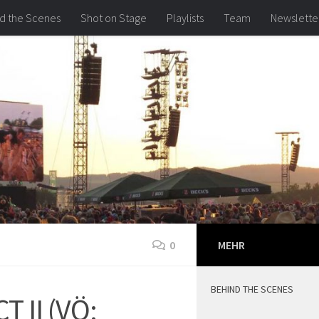
d the Scenes
Shot on Stage
Playlists
Team
Newslette
0
MEHR
BEHIND THE SCENES
 II (VÖ: