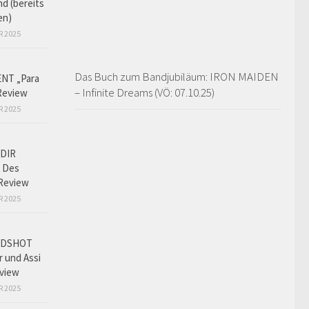
d (bereits
en)
R 2025
Das Buch zum Bandjubiläum: IRON MAIDEN
NT „Para
– Infinite Dreams (VÖ: 07.10.25)
Review
R 2025
DIR
 Des
Review
R 2025
ADSHOT
r und Assi
view
R 2025