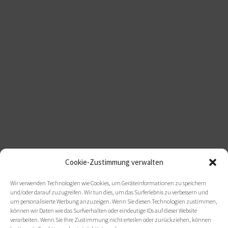
Cookie-Zustimmung verwalten
Wir verwenden Technologien wie Cookies, um Geräteinformationen zu speichern
und/oder darauf zuzugreifen. Wir tun dies, um das Surferlebnis zu verbessern und
um personalisierte Werbung anzuzeigen. Wenn Sie diesen Technologien zustimmen,
können wir Daten wie das Surfverhalten oder eindeutige IDs auf dieser Website
verarbeiten. Wenn Sie Ihre Zustimmung nicht erteilen oder zurückziehen, können