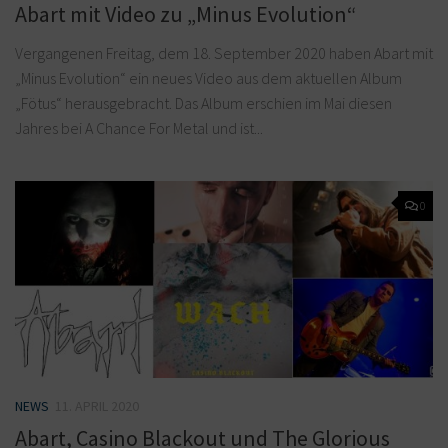
Abart mit Video zu „Minus Evolution“
Vergangenen Freitag, dem 18. September 2020 haben Abart mit
„Minus Evolution“ ein neues Video aus dem aktuellen Album
„Fötus“ herausgebracht. Das Album erschien im Mai diesen
Jahres bei A Chance For Metal und ist...
0
NEWS
11. APRIL 2020
Abart, Casino Blackout und The Glorious