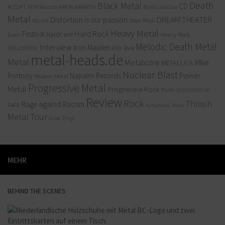
Death
Black Metal
CD
ACCEPT
AFM Records
AMON AMARTH
Blind Guardian
Metal
Distortion is our passion
DREAM THEATER
Doom Metal
DELAIN
Heavy Metal
Hard Rock
Festival
Hardcore
Heavy Rock
Essen
Melodic Death Metal
Interview
Iron Maiden
live
Köln
HELLOWEEN
metal-heads.de
Metal
Metalcore
MIke
METALLICA
Nuclear Blast
Power
Portnoy
Napalm Records
Modern Metal
Progressive Metal
Metal
Progressive Rock
Punk
QUEENSRYCHE
Review
Rock
Thrash
Rage against Racism
RAGE
Symphonic Metal
Metal
Tour
Vinyl
Video
MEHR
BEHIND THE SCENES