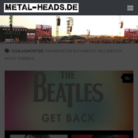
Zum Inhalt springen
SCHLAGWÖRTER:
FRANKFURTER BUCHMESSE 2021 EINFACH
NICHT VORBEIG
0