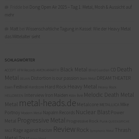
Fridde
bei
Dong Open Air 2025 – Tag 1: Metal, Mosh & Aussicht auf
mehr
Matt
bei
Wissenschaftliche Tagung in Kassel: Wie der Heavy Metal
das Mittelalter sieht
SCHLAGWÖRTER
Death
Black Metal
CD
ACCEPT
AFM Records
AMON AMARTH
Blind Guardian
Metal
Distortion is our passion
DREAM THEATER
Doom Metal
DELAIN
Heavy Metal
Hard Rock
Festival
Hardcore
Heavy Rock
Essen
Melodic Death Metal
Interview
Iron Maiden
live
Köln
HELLOWEEN
metal-heads.de
Metal
Metalcore
MIke
METALLICA
Nuclear Blast
Power
Portnoy
Napalm Records
Modern Metal
Progressive Metal
Metal
Progressive Rock
Punk
QUEENSRYCHE
Review
Rock
Thrash
Rage against Racism
RAGE
Symphonic Metal
Metal
Tour
Vinyl
Video