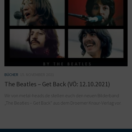
BÜCHER
15. NOVEMBER 2021
The Beatles – Get Back (VÖ: 12.10.2021)
Wir von metal-heads.de stellen euch den neuen Bilderband
„The Beatles – Get Back“ aus dem Droemer Knaur-Verlag vor.