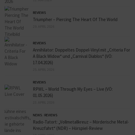
REVIEWS
Triumpher – Piercing The Heart Of The World
29. APRIL 2026
REVIEWS
Annihilator: Doppeltes Doppel-Vinyl mit „Criteria For
A Black Widow“ und „Carnival Diablos“ (VÖ:
17.04.2026)
25. APRIL 2026
REVIEWS
RPWL – World Through My Eyes – Live (VÖ:
01.05.2026)
23. APRIL 2026
NEWS
/
REVIEWS
Radio-Tatort: „Vollmetallkreuz – Mörderische Metal-
Kreuzfahrt“ (NDR) – Hörspiel-Review