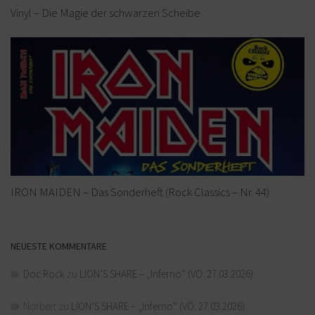
Vinyl – Die Magie der schwarzen Scheibe
IRON MAIDEN – Das Sonderheft (Rock Classics – Nr. 44)
NEUESTE KOMMENTARE
Doc Rock
zu
LION’S SHARE – „Inferno“ (VÖ: 27.03.2026)
Norbert
zu
LION’S SHARE – „Inferno“ (VÖ: 27.03.2026)