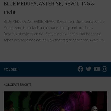
BLUE MEDUSA, ASTERISE, REVOLTING &
mehr
BLUE MEDUSA, ASTERISE, REVOLTING & mehr Die internationale
Metalszene ist einfach unfassbar vielseitig und produktiv.
Deshalb ist es jetzt an der Zeit, euch hier bei metal-heads.de
schon wieder einen neuen Newsbeitrag zu servieren. Aktuelle...
FOLGEN:
KONZERTBERICHTE