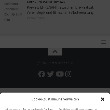
BEHIND THE SCENES
/
REVIEWS
Preview EHRENAMT: Zwischen DIY-Realität,
Vereinslogik und filmischer Selbstverortung
29. MÄRZ 2026
(c) 2021 metal-heads e. V.
Cookie-Zustimmung verwalten
Wir verwenden Technologien wie Cookies, um Geräteinformationen zu speichern