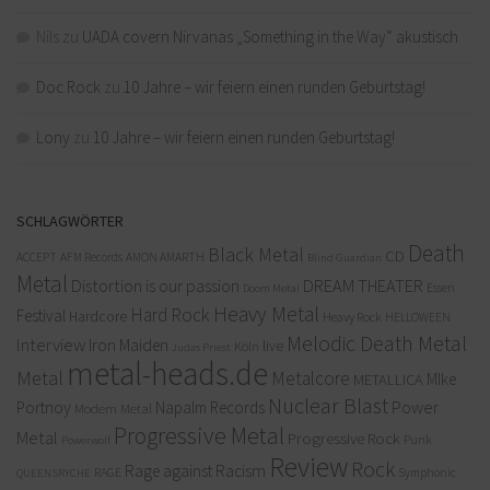
Nils
zu
UADA covern Nirvanas „Something in the Way“ akustisch
Doc Rock
zu
10 Jahre – wir feiern einen runden Geburtstag!
Lony
zu
10 Jahre – wir feiern einen runden Geburtstag!
SCHLAGWÖRTER
Death
Black Metal
CD
ACCEPT
AFM Records
AMON AMARTH
Blind Guardian
Metal
Distortion is our passion
DREAM THEATER
Doom Metal
Essen
Heavy Metal
Hard Rock
Festival
Hardcore
Heavy Rock
HELLOWEEN
Melodic Death Metal
Interview
Iron Maiden
live
Köln
Judas Priest
metal-heads.de
Metal
Metalcore
MIke
METALLICA
Nuclear Blast
Power
Portnoy
Napalm Records
Modern Metal
Progressive Metal
Metal
Progressive Rock
Punk
Powerwolf
Review
Rock
Rage against Racism
RAGE
QUEENSRYCHE
Symphonic