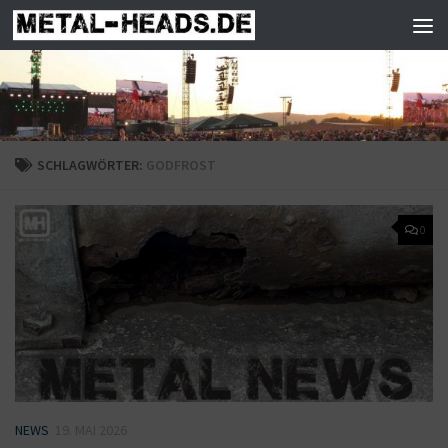
Zum Inhalt springen
SCHLAGWÖRTER:
GODFROST
0
NEWS
19. MAI 2026