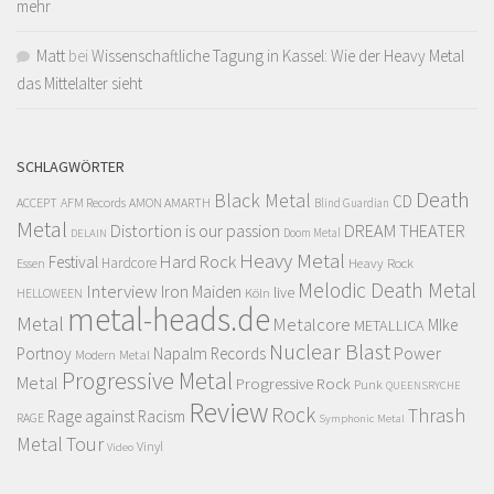
mehr
Matt
bei
Wissenschaftliche Tagung in Kassel: Wie der Heavy Metal
das Mittelalter sieht
SCHLAGWÖRTER
Death
Black Metal
CD
ACCEPT
AFM Records
AMON AMARTH
Blind Guardian
Metal
Distortion is our passion
DREAM THEATER
Doom Metal
DELAIN
Heavy Metal
Hard Rock
Festival
Hardcore
Heavy Rock
Essen
Melodic Death Metal
Interview
Iron Maiden
live
Köln
HELLOWEEN
metal-heads.de
Metal
Metalcore
MIke
METALLICA
Nuclear Blast
Power
Portnoy
Napalm Records
Modern Metal
Progressive Metal
Metal
Progressive Rock
Punk
QUEENSRYCHE
Review
Rock
Thrash
Rage against Racism
RAGE
Symphonic Metal
Metal
Tour
Vinyl
Video