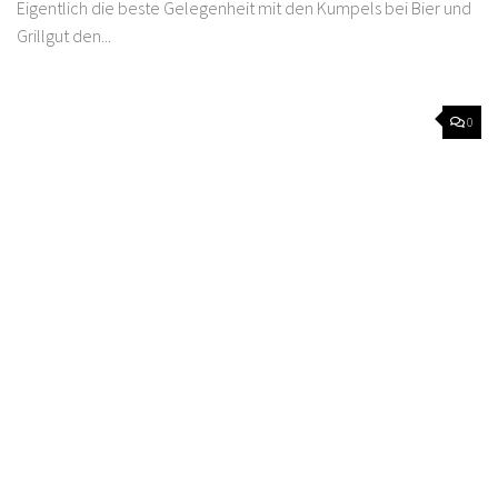
Eigentlich die beste Gelegenheit mit den Kumpels bei Bier und
Grillgut den...
0