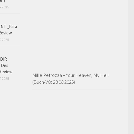
en)
R 2025
NT „Para
Review
R 2025
DIR
 Des
Review
Mille Petrozza – Your Heaven, My Hell
R 2025
(Buch-VÖ: 28.08.2025)