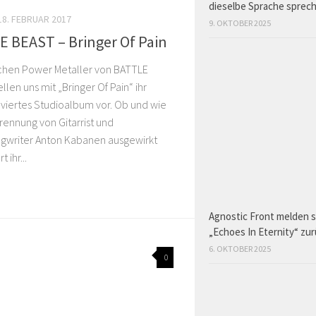
dieselbe Sprache sprec
18. FEBRUAR 2017
9. OKTOBER 2025
 BEAST – Bringer Of Pain
schen Power Metaller von BATTLE
llen uns mit „Bringer Of Pain“ ihr
viertes Studioalbum vor. Ob und wie
Trennung von Gitarrist und
gwriter Anton Kabanen ausgewirkt
t ihr...
Agnostic Front melden s
„Echoes In Eternity“ zu
6. OKTOBER 2025
0