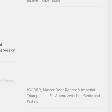
Eïs live in Oberhausen:
ad
ng Session
sm Festivals
IGORRR, Master Boot Record & Imperial
Triumphant – Ein Abend zwischen Genie und
Wahnsinn