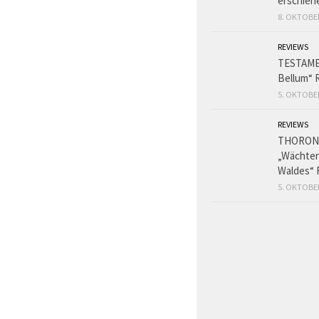
erschien
8. OKTOBE
REVIEWS
TESTAME
Bellum“ 
5. OKTOBE
REVIEWS
THORON
„Wächter
Waldes“ 
5. OKTOBE