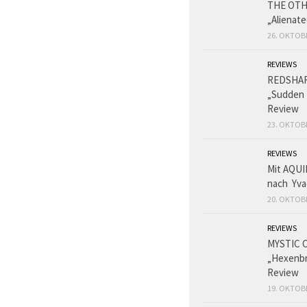
THE OT
„Alienat
26. OKTOB
REVIEWS
REDSHA
„Sudden 
Review
23. OKTOB
REVIEWS
Mit AQUI
nach Yva
20. OKTOB
REVIEWS
MYSTIC 
„Hexenbr
Review
19. OKTOB