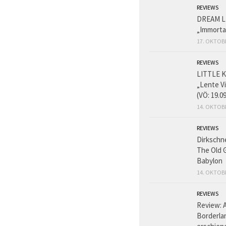
REVIEWS
DREAM L
„Immorta
17. OKTOB
REVIEWS
LITTLE K
„Lente V
(VÖ: 19.0
14. OKTOB
REVIEWS
Dirkschn
The Old 
Babylon
14. OKTOB
REVIEWS
Review: 
Borderlan