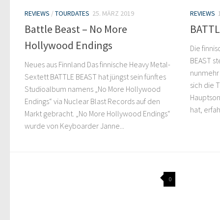
REVIEWS
/
TOURDATES
25. MÄRZ 2019
REVIEWS
Battle Beast – No More
BATTLE
Hollywood Endings
Die finni
BEAST ste
Neues aus Finnland Das finnische Heavy Metal-
nunmehr 
Sextett BATTLE BEAST hat jüngst sein fünftes
sich die 
Studioalbum namens „No More Hollywood
Hauptson
Endings“ via Nuclear Blast Records auf den
hat, erfahr
Markt gebracht. „No More Hollywood Endings“
wurde von Keyboarder Janne...
0