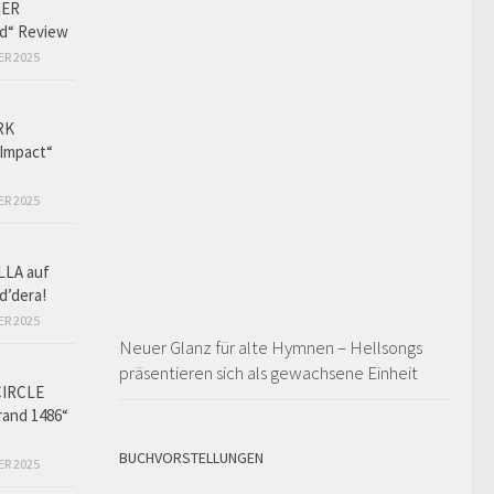
HER
ed“ Review
ER 2025
RK
Impact“
ER 2025
LLA auf
d’dera!
ER 2025
Neuer Glanz für alte Hymnen – Hellsongs
präsentieren sich als gewachsene Einheit
CIRCLE
and 1486“
BUCHVORSTELLUNGEN
ER 2025