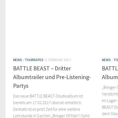
NEWS
/
TOURDATES
5. FEBRUAR 2017
NEWS
/
TO
BATTLE BEAST – Dritter
BATTL
Albumtrailer und Pre-Listening-
Album
Partys
„Bringer 
Verdächti
Das neue BATTLE BEAST-Studioalbum ist
im Lager 
bereits am 17.02.2017 überall erhältlich.
BEAST. D
Deshalb ist es jetzt Zeit für eine weitere
dem Sturm
Lehrstunde in Sachen „Bringer Of Pain“! Seht