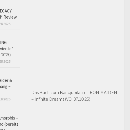
EGACY
l“ Review
ER 2025
ING –
iviente“
9.2025)
ER 2025
eider &
Gang –
Das Buch zum Bandjubiläum: IRON MAIDEN
– Infinite Dreams (VÖ: 07.10.25)
ER 2025
Amorphis –
d (bereits