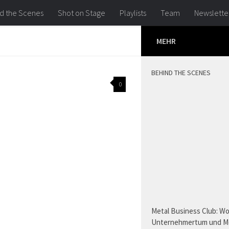
d the Scenes
Shot on Stage
Playlists
Team
Newslette
MEHR
BEHIND THE SCENES
0
Metal Business Club: W
Unternehmertum und M