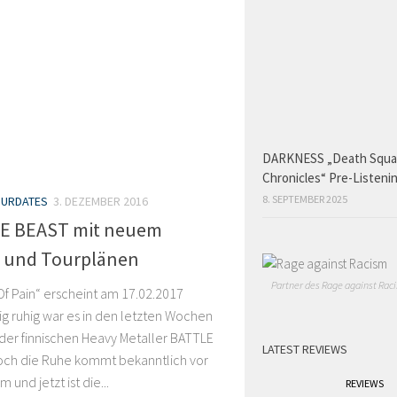
DARKNESS „Death Squ
Chronicles“ Pre-Listeni
8. SEPTEMBER 2025
URDATES
3. DEZEMBER 2016
E BEAST mit neuem
 und Tourplänen
Partner des Rage against Raci
Of Pain“ erscheint am 17.02.2017
g ruhig war es in den letzten Wochen
der finnischen Heavy Metaller BATTLE
LATEST REVIEWS
och die Ruhe kommt bekanntlich vor
 und jetzt ist die...
REVIEWS