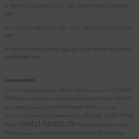
Matt
bei
Dong Open Air 2025 – Tag 1: Metal, Mosh & Aussicht auf
mehr
Fridde
bei
Dong Open Air 2025 – Tag 1: Metal, Mosh & Aussicht auf
mehr
Matt
bei
Wissenschaftliche Tagung in Kassel: Wie der Heavy Metal
das Mittelalter sieht
SCHLAGWÖRTER
Death
Black Metal
CD
ACCEPT
AFM Records
AMON AMARTH
Blind Guardian
Metal
Distortion is our passion
DREAM THEATER
Doom Metal
DELAIN
Heavy Metal
Hard Rock
Festival
Hardcore
Heavy Rock
Essen
Melodic Death Metal
Interview
Iron Maiden
live
Köln
HELLOWEEN
metal-heads.de
Metal
Metalcore
MIke
METALLICA
Nuclear Blast
Power
Portnoy
Napalm Records
Modern Metal