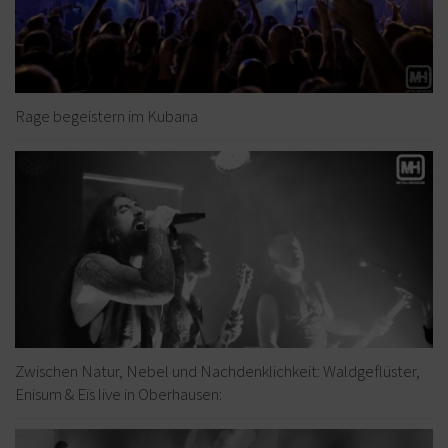
Rage begeistern im Kubana
Zwischen Natur, Nebel und Nachdenklichkeit: Waldgeflüster,
Enisum & Eïs live in Oberhausen: