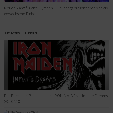
Neuer Glanz für alte Hymnen – Hellsongs präsentieren sich als
gewachsene Einheit
BUCHVORSTELLUNGEN
Das Buch zum Bandjubiläum: IRON MAIDEN – Infinite Dreams
(VÖ: 07.10.25)