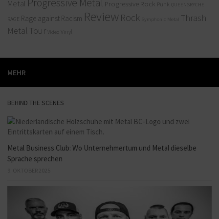
Progressive Metal
Metal
Progressive Rock
Punk
QUEENSRYCHE
Review
Rock
Thrash
Rage against Racism
RAGE
Symphonic Metal
Metal
Tour
Vinyl
Video
MEHR
BEHIND THE SCENES
Metal Business Club: Wo Unternehmertum und Metal dieselbe
Sprache sprechen
9. OKTOBER 2025