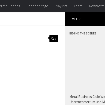
d the Scenes
Shot on Stage
Playlists
Team
Newslette
MEHR
BEHIND THE SCENES
0
Metal Business Club: W
Unternehmertum und M