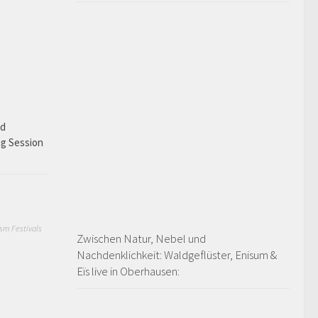
ad
ng Session
sm Festivals
Zwischen Natur, Nebel und
Nachdenklichkeit: Waldgeflüster, Enisum &
Eïs live in Oberhausen: