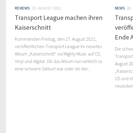
REVIEWS
23. AUGUST 2021
NEWS
28.
Transport League machen ihren
Trans
Kaiserschnitt
veröff
Ende 
Kommenden Freitag, den 27. August 2021,
veröffentlichen Transport League ihr neuntes
Die schw
Album „Kaiserschnitt“ via Mighty Music auf CD,
Transport
Vinyl und digital. Ob das Album nun wirklich so
August 20
eine schwere Geburt war oder ob der...
„Kaisersch
CD und st
neuesten