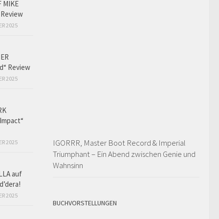
F MIKE
 Review
ER 2025
HER
ed“ Review
ER 2025
RK
Impact“
IGORRR, Master Boot Record & Imperial
ER 2025
Triumphant – Ein Abend zwischen Genie und
Wahnsinn
LLA auf
d’dera!
ER 2025
BUCHVORSTELLUNGEN