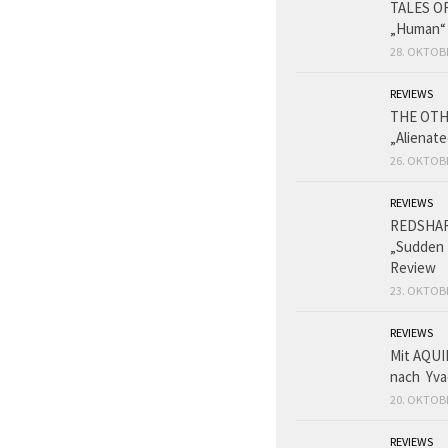
TALES O
„Human“
28. OKTOB
REVIEWS
THE OT
„Alienat
26. OKTOB
REVIEWS
REDSHA
„Sudden 
Review
23. OKTOB
REVIEWS
Mit AQUI
nach Yva
20. OKTOB
REVIEWS