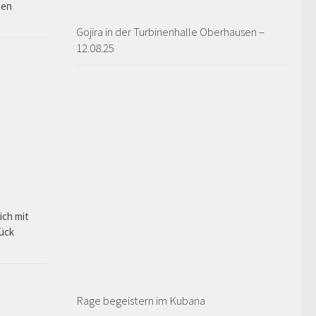
hen
Gojira in der Turbinenhalle Oberhausen –
12.08.25
ich mit
rück
Rage begeistern im Kubana