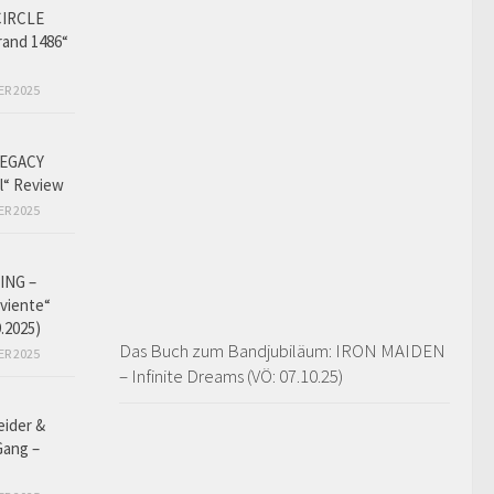
CIRCLE
and 1486“
ER 2025
EGACY
l“ Review
ER 2025
ING –
iviente“
9.2025)
Das Buch zum Bandjubiläum: IRON MAIDEN
ER 2025
– Infinite Dreams (VÖ: 07.10.25)
eider &
Gang –