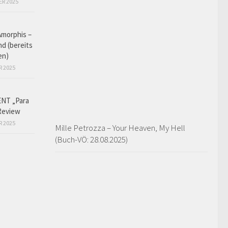
ER 2025
Amorphis –
d (bereits
en)
R 2025
NT „Para
Review
R 2025
Mille Petrozza – Your Heaven, My Hell
(Buch-VÖ: 28.08.2025)