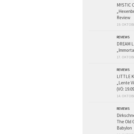
MYSTIC 
„Hexenbr
Review
19. OKTOB
REVIEWS
DREAM L
„Immorta
17. OKTOB
REVIEWS
LITTLE K
„Lente V
(VÖ: 19.0
14. OKTOB
REVIEWS
Dirkschn
The Old 
Babylon