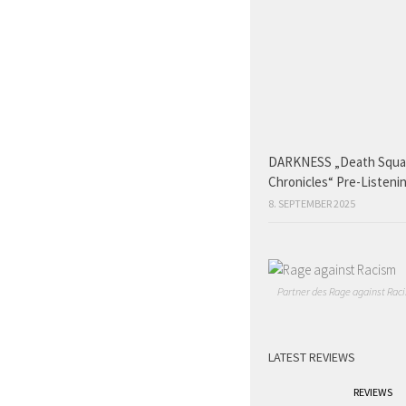
DARKNESS „Death Squ
Chronicles“ Pre-Listeni
8. SEPTEMBER 2025
Partner des Rage against Raci
LATEST REVIEWS
REVIEWS