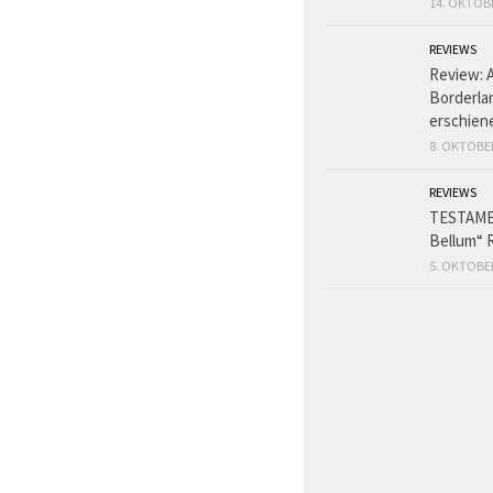
14. OKTOB
REVIEWS
Review: 
Borderlan
erschien
8. OKTOBE
REVIEWS
TESTAME
Bellum“ 
5. OKTOBE