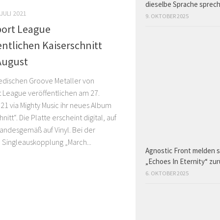
dieselbe Sprache sprec
 JULI 2021
9. OKTOBER 2025
port League
entlichen Kaiserschnitt
August
edischen Groove Metaller von
 League veröffentlichen am 27.
21 via Mighty Music ihr neues Album
nitt“. Die Platte erscheint digital, auf
andesgemäß auf Vinyl. Bei der
 Singleauskopplung „March...
Agnostic Front melden s
„Echoes In Eternity“ zu
6. OKTOBER 2025