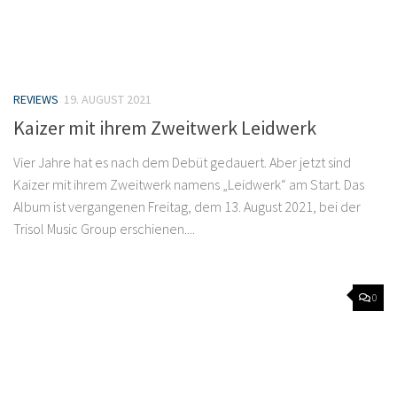
REVIEWS
19. AUGUST 2021
Kaizer mit ihrem Zweitwerk Leidwerk
Vier Jahre hat es nach dem Debüt gedauert. Aber jetzt sind
Kaizer mit ihrem Zweitwerk namens „Leidwerk“ am Start. Das
Album ist vergangenen Freitag, dem 13. August 2021, bei der
Trisol Music Group erschienen....
0