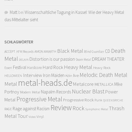
Matt
bei
Wissenschaftliche Tagung in Kassel: Wie der Heavy Metal
das Mittelalter sieht
SCHLAGWÖRTER
Death
Black Metal
CD
ACCEPT
AFM Records
AMON AMARTH
Blind Guardian
Metal
Distortion is our passion
DREAM THEATER
Doom Metal
DELAIN
Heavy Metal
Hard Rock
Festival
Hardcore
Heavy Rock
Essen
Melodic Death Metal
Interview
Iron Maiden
live
Köln
HELLOWEEN
metal-heads.de
Metal
Metalcore
MIke
METALLICA
Nuclear Blast
Power
Portnoy
Napalm Records
Modern Metal
Progressive Metal
Metal
Progressive Rock
Punk
QUEENSRYCHE
Review
Rock
Thrash
Rage against Racism
RAGE
Symphonic Metal
Metal
Tour
Vinyl
Video