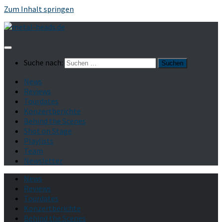
Zum Inhalt springen
Suche nach:
News
Reviews
Tourdates
Konzertberichte
Behind the Scenes
Shot on Stage
Playlists
Team
Newsletter
News
Reviews
Tourdates
Konzertberichte
Behind the Scenes