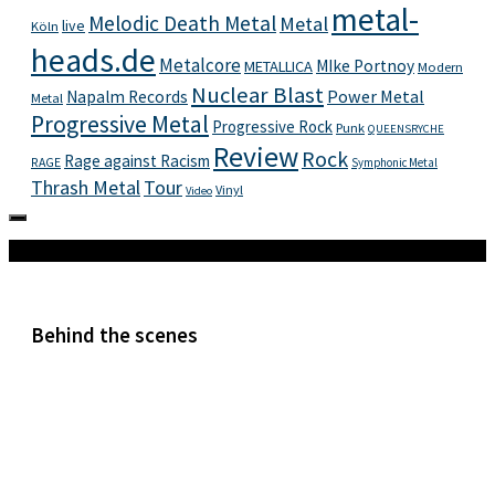
metal-
Melodic Death Metal
Metal
live
Köln
heads.de
Metalcore
MIke Portnoy
METALLICA
Modern
Nuclear Blast
Power Metal
Napalm Records
Metal
Progressive Metal
Progressive Rock
Punk
QUEENSRYCHE
Review
Rock
Rage against Racism
RAGE
Symphonic Metal
Thrash Metal
Tour
Vinyl
Video
Mehr
Behind the scenes