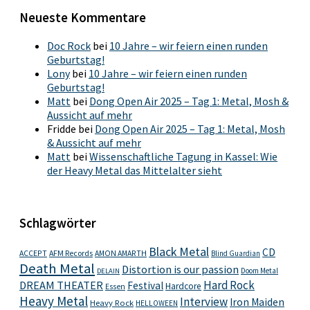
Neueste Kommentare
Doc Rock
bei
10 Jahre – wir feiern einen runden
Geburtstag!
Lony
bei
10 Jahre – wir feiern einen runden
Geburtstag!
Matt
bei
Dong Open Air 2025 – Tag 1: Metal, Mosh &
Aussicht auf mehr
Fridde
bei
Dong Open Air 2025 – Tag 1: Metal, Mosh
& Aussicht auf mehr
Matt
bei
Wissenschaftliche Tagung in Kassel: Wie
der Heavy Metal das Mittelalter sieht
Schlagwörter
Black Metal
CD
ACCEPT
AFM Records
AMON AMARTH
Blind Guardian
Death Metal
Distortion is our passion
Doom Metal
DELAIN
Hard Rock
DREAM THEATER
Festival
Hardcore
Essen
Heavy Metal
Interview
Iron Maiden
Heavy Rock
HELLOWEEN