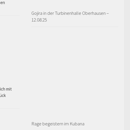
hen
Gojira in der Turbinenhalle Oberhausen –
12.08.25
ich mit
rück
Rage begeistern im Kubana