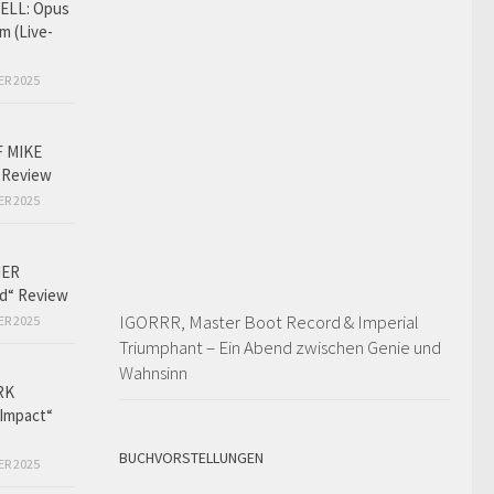
LL: Opus
m (Live-
ER 2025
F MIKE
 Review
ER 2025
HER
ed“ Review
IGORRR, Master Boot Record & Imperial
ER 2025
Triumphant – Ein Abend zwischen Genie und
Wahnsinn
RK
Impact“
BUCHVORSTELLUNGEN
ER 2025