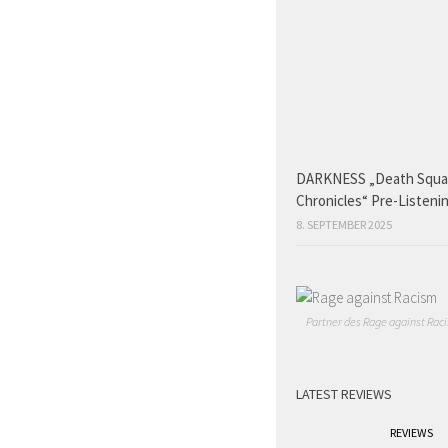
DARKNESS „Death Squ
Chronicles“ Pre-Listeni
8. SEPTEMBER 2025
Partner des Rage against Raci
LATEST REVIEWS
REVIEWS