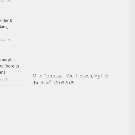
ER 2025
eider &
Gang –
ER 2025
Amorphis –
d (bereits
en)
Mille Petrozza – Your Heaven, My Hell
R 2025
(Buch-VÖ: 28.08.2025)