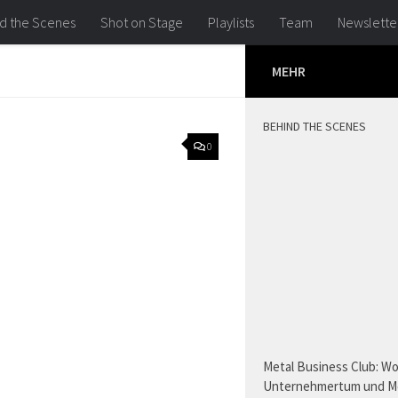
d the Scenes
Shot on Stage
Playlists
Team
Newslette
MEHR
BEHIND THE SCENES
0
Metal Business Club: W
Unternehmertum und M