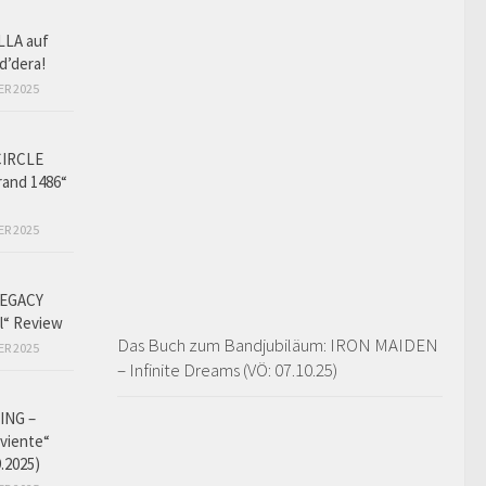
LLA auf
d’dera!
ER 2025
CIRCLE
and 1486“
ER 2025
EGACY
l“ Review
Das Buch zum Bandjubiläum: IRON MAIDEN
ER 2025
– Infinite Dreams (VÖ: 07.10.25)
ING –
iviente“
9.2025)