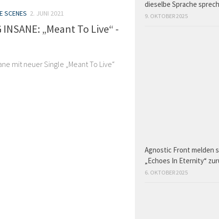
dieselbe Sprache sprec
HE SCENES
2. JUNI 2021
9. OKTOBER 2025
 INSANE: „Meant To Live“ -
sane mit neuer Single „Meant To Live“
Agnostic Front melden s
„Echoes In Eternity“ zu
6. OKTOBER 2025