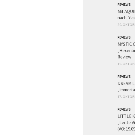
REVIEWS
Mit AQUI
nach Yva
20. OKTOB
REVIEWS
MYSTIC 
„Hexenbr
Review
19. OKTOB
REVIEWS
DREAM L
„Immorta
17. OKTOB
REVIEWS
LITTLE K
„Lente V
(VÖ: 19.0