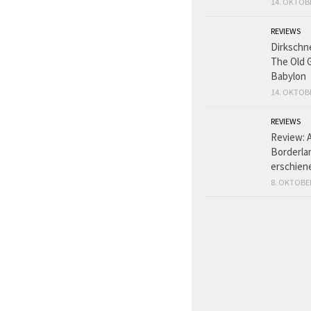
14. OKTOB
REVIEWS
Dirkschn
The Old 
Babylon
14. OKTOB
REVIEWS
Review: 
Borderlan
erschien
8. OKTOBE