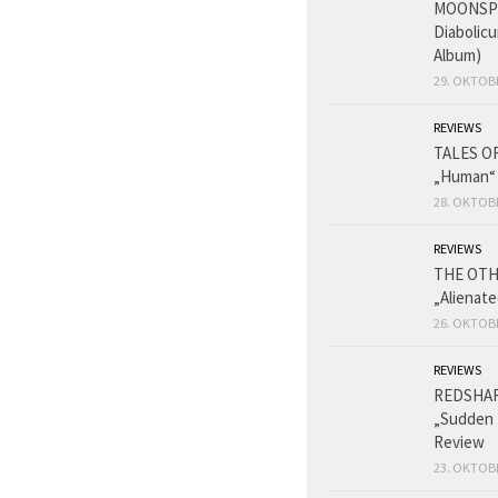
MOONSPE
Diabolicu
Album)
29. OKTOB
REVIEWS
TALES O
„Human“
28. OKTOB
REVIEWS
THE OT
„Alienat
26. OKTOB
REVIEWS
REDSHA
„Sudden 
Review
23. OKTOB