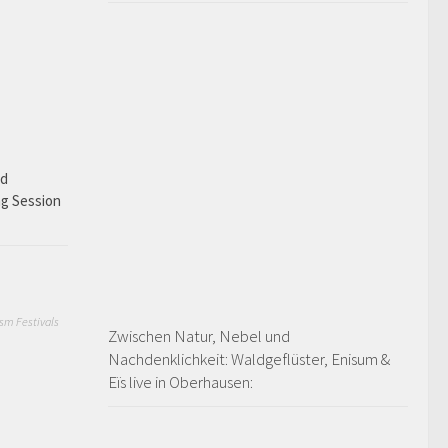
ad
ng Session
sm Festivals
Zwischen Natur, Nebel und
Nachdenklichkeit: Waldgeflüster, Enisum &
Eïs live in Oberhausen: