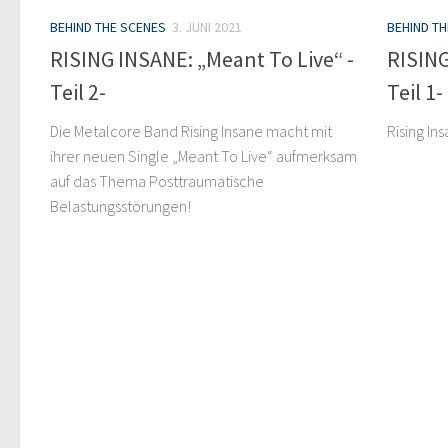
BEHIND THE SCENES
3. JUNI 2021
BEHIND T
RISING INSANE: „Meant To Live“ -
RISING
Teil 2-
Teil 1-
Die Metalcore Band Rising Insane macht mit
Rising In
ihrer neuen Single „Meant To Live“ aufmerksam
auf das Thema Posttraumatische
Belastungsstörungen!