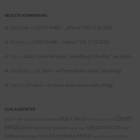
NEUESTE KOMMENTARE
Doc Rock
zu
LION’S SHARE – „Inferno“ (VÖ: 27.03.2026)
Norbert
zu
LION’S SHARE – „Inferno“ (VÖ: 27.03.2026)
Nils
zu
UADA covern Nirvanas „Something in the Way“ akustisch
Doc Rock
zu
10 Jahre – wir feiern einen runden Geburtstag!
Lony
zu
10 Jahre – wir feiern einen runden Geburtstag!
SCHLAGWÖRTER
Death
Black Metal
CD
ACCEPT
AFM Records
AMON AMARTH
Blind Guardian
Metal
Distortion is our passion
DREAM THEATER
Doom Metal
Essen
Heavy Metal
Hard Rock
Festival
Hardcore
Heavy Rock
HELLOWEEN