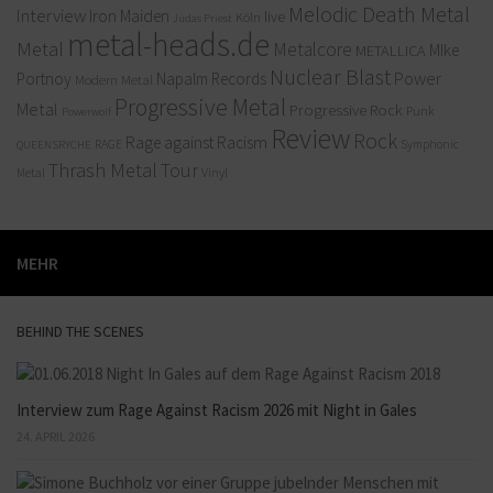
Melodic Death Metal
Interview
Iron Maiden
live
Köln
Judas Priest
metal-heads.de
Metal
Metalcore
MIke
METALLICA
Nuclear Blast
Power
Portnoy
Napalm Records
Modern Metal
Progressive Metal
Metal
Progressive Rock
Punk
Powerwolf
Review
Rock
Rage against Racism
RAGE
QUEENSRYCHE
Symphonic
Thrash Metal
Tour
Vinyl
Metal
MEHR
BEHIND THE SCENES
Interview zum Rage Against Racism 2026 mit Night in Gales
24. APRIL 2026