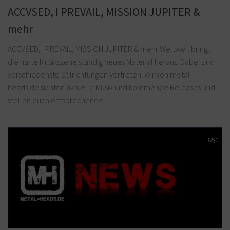
ACCVSED, I PREVAIL, MISSION JUPITER &
mehr
ACCVSED, I PREVAIL, MISSION JUPITER & mehr Weltweit bringt
die harte Musikszene ständig neues Material heraus. Dabei sind
verschiedenste Stilrichtungen vertreten. Wir von metal-
heads.de sichten aktuelle Musik und kommende Releases und
stellen euch entsprechende...
0