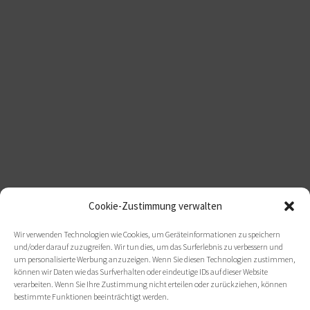
Cookie-Zustimmung verwalten
Wir verwenden Technologien wie Cookies, um Geräteinformationen zu speichern
und/oder darauf zuzugreifen. Wir tun dies, um das Surferlebnis zu verbessern und
um personalisierte Werbung anzuzeigen. Wenn Sie diesen Technologien zustimmen,
können wir Daten wie das Surfverhalten oder eindeutige IDs auf dieser Website
verarbeiten. Wenn Sie Ihre Zustimmung nicht erteilen oder zurückziehen, können
bestimmte Funktionen beeinträchtigt werden.