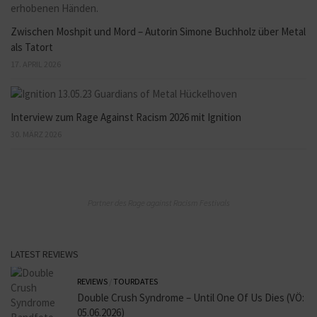
Zwischen Moshpit und Mord – Autorin Simone Buchholz über Metal
als Tatort
17. APRIL 2026
Interview zum Rage Against Racism 2026 mit Ignition
30. MÄRZ 2026
Partner des Rage against Racism Festivals
LATEST REVIEWS
REVIEWS
/
TOURDATES
Double Crush Syndrome – Until One Of Us Dies (VÖ:
05.06.2026)