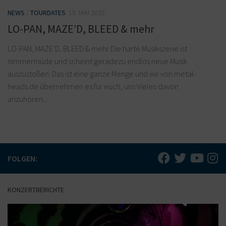
NEWS
/
TOURDATES
15. MAI 2025
LO-PAN, MAZE’D, BLEED & mehr
LO-PAN, MAZE’D, BLEED & mehr Die harte Musikszene ist
nimmermüde und scheint geradezu endlos neue Musik
auszustoßen. Das ist eine ganze Menge und wir von metal-
heads.de übernehmen es für euch, uns Vieles davon
anzuhören...
FOLGEN:
KONZERTBERICHTE