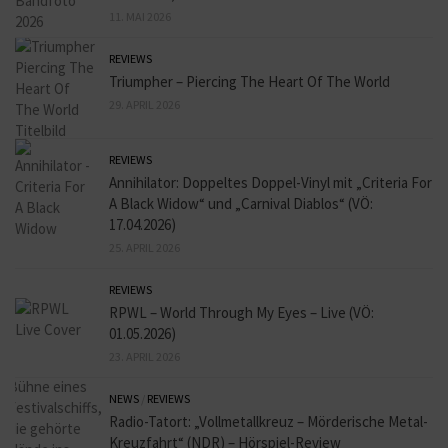
11. MAI 2026
REVIEWS
Triumpher – Piercing The Heart Of The World
29. APRIL 2026
REVIEWS
Annihilator: Doppeltes Doppel-Vinyl mit „Criteria For
A Black Widow“ und „Carnival Diablos“ (VÖ:
17.04.2026)
25. APRIL 2026
REVIEWS
RPWL – World Through My Eyes – Live (VÖ:
01.05.2026)
23. APRIL 2026
NEWS
/
REVIEWS
Radio-Tatort: „Vollmetallkreuz – Mörderische Metal-
Kreuzfahrt“ (NDR) – Hörspiel-Review