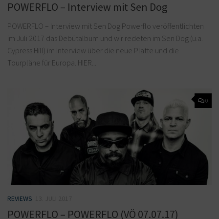
POWERFLO – Interview mit Sen Dog
POWERFLO – Interview mit Sen Dog Powerflo veröffentlichten
im Juli 2017 das Debütalbum und wir redeten im Sen Dog (u.a.
Cypress Hill) im Interview über die neue Platte und die
Tourpläne für Europa. HIER...
0
REVIEWS
13. JULI 2017
POWERFLO – POWERFLO (VÖ 07.07.17)