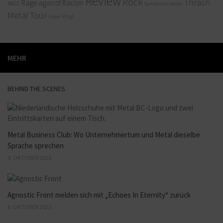
Review
Rock
Thrash
Rage against Racism
RAGE
Symphonic Metal
Metal
Tour
Vinyl
Video
MEHR
BEHIND THE SCENES
Metal Business Club: Wo Unternehmertum und Metal dieselbe
Sprache sprechen
9. OKTOBER 2025
Agnostic Front melden sich mit „Echoes In Eternity“ zurück
6. OKTOBER 2025