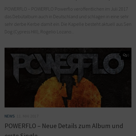
POWERFLO – POWERFLO Powerflo veröffentlichen im Juli 2017
das Debütalbum auch in Deutschland und schlagen in eine sehr
sehr derbe Kerbe damit ein. Die Kapelle besteht aktuell aus Sen
Dog (Cypress Hill), Rogelio Lozano...
0
NEWS
11. MAI 2017
POWERFLO – Neue Details zum Album und
erste Single