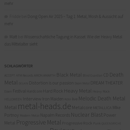
mehr
Fridde
bei
Dong Open Air 2025 – Tag 1: Metal, Mosh & Aussicht auf
mehr
Matt
bei
Wissenschaftliche Tagung in Kassel: Wie der Heavy Metal
das Mittelalter sieht
SCHLAGWÖRTER
Death
Black Metal
CD
ACCEPT
AFM Records
AMON AMARTH
Blind Guardian
Metal
Distortion is our passion
DREAM THEATER
Doom Metal
DELAIN
Heavy Metal
Hard Rock
Festival
Hardcore
Heavy Rock
Essen
Melodic Death Metal
Interview
Iron Maiden
live
Köln
HELLOWEEN
metal-heads.de
Metal
Metalcore
MIke
METALLICA
Nuclear Blast
Power
Portnoy
Napalm Records
Modern Metal
Progressive Metal
Metal
Progressive Rock
Punk
QUEENSRYCHE