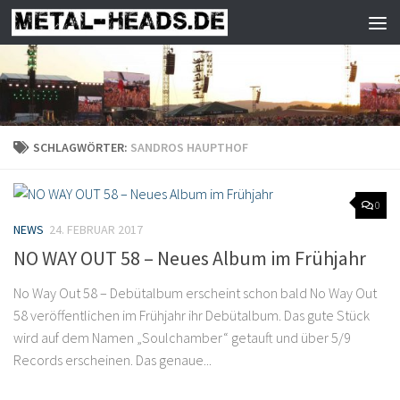
Zum Inhalt springen
SCHLAGWÖRTER:
SANDROS HAUPTHOF
0
NEWS
24. FEBRUAR 2017
NO WAY OUT 58 – Neues Album im Frühjahr
No Way Out 58 – Debütalbum erscheint schon bald No Way Out
58 veröffentlichen im Frühjahr ihr Debütalbum. Das gute Stück
wird auf dem Namen „Soulchamber“ getauft und über 5/9
Records erscheinen. Das genaue...