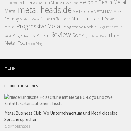
Melodic Death Metal
Interview
Iron Maiden
live
Köln
HELLOWEEN
metal-heads.de
Metal
Metalcore
MIke
METALLICA
Nuclear Blast
Power
Portnoy
Napalm Records
Modern Metal
Progressive Metal
Metal
Progressive Rock
Punk
QUEENSRYCHE
Review
Rock
Thrash
Rage against Racism
RAGE
Symphonic Metal
Metal
Tour
Vinyl
Video
MEHR
BEHIND THE SCENES
Metal Business Club: Wo Unternehmertum und Metal dieselbe
Sprache sprechen
9. OKTOBER 2025