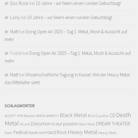
Doc Rock
bei
10 Jahre – wir feiern einen runden Geburtstag!
Lony
bei
10 Jahre – wir feiern einen runden Geburtstag!
Matt
bei
Dong Open Air 2025 – Tag 1: Metal, Mosh & Aussicht auf
mehr
Fridde
bei
Dong Open Air 2025 – Tag 1: Metal, Mosh & Aussicht auf
mehr
Matt
bei
Wissenschaftliche Tagung in Kassel: Wie der Heavy Metal
das Mittelalter sieht
SCHLAGWÖRTER
Death
Black Metal
CD
ACCEPT
AFM Records
AMON AMARTH
Blind Guardian
Metal
Distortion is our passion
DREAM THEATER
Doom Metal
DELAIN
Heavy Metal
Hard Rock
Festival
Hardcore
Heavy Rock
Essen