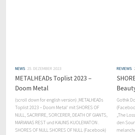
NEWS
25. DEZEMBER 2023
REVIEWS
METALHEADs Toplist 2023 –
SHORE
Doom Metal
Beaut
(scroll down for english version) ‚METALHEADs
Gothik D
Toplist 2023 – Doom Metal‘ mit SHORES OF
(Facebook
NULL, SACRIFIRE, SORCERER, DEATH OF GIANTS,
„The Loss
MARIANAS REST und KAUNIS KUOLEMATON .
den Sound
SHORES OF NULL SHORES OF NULL (Facebook)
melancho