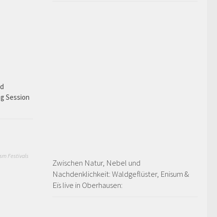
ad
ng Session
sm Festivals
Zwischen Natur, Nebel und
Nachdenklichkeit: Waldgeflüster, Enisum &
Eïs live in Oberhausen: