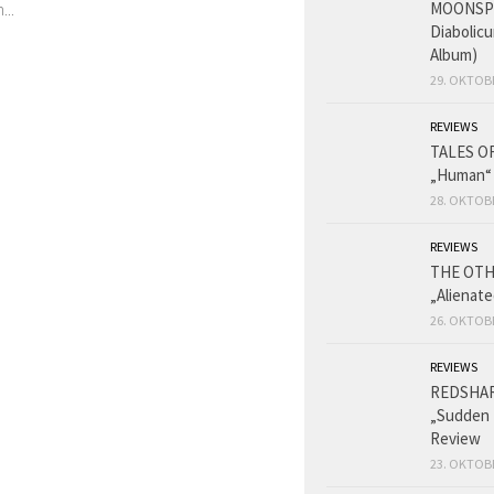
MOONSPE
..
Diabolicu
Album)
29. OKTOB
REVIEWS
TALES O
„Human“
28. OKTOB
REVIEWS
THE OT
„Alienat
26. OKTOB
REVIEWS
REDSHA
„Sudden 
Review
23. OKTOB