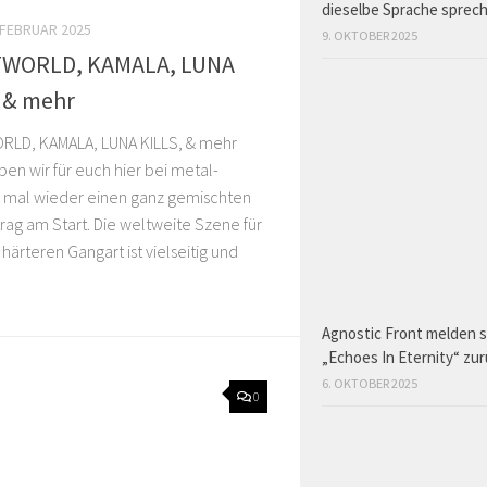
dieselbe Sprache sprec
 FEBRUAR 2025
9. OKTOBER 2025
TWORLD, KAMALA, LUNA
 & mehr
RLD, KAMALA, LUNA KILLS, & mehr
en wir für euch hier bei metal-
 mal wieder einen ganz gemischten
ag am Start. Die weltweite Szene für
 härteren Gangart ist vielseitig und
Agnostic Front melden s
„Echoes In Eternity“ zu
6. OKTOBER 2025
0