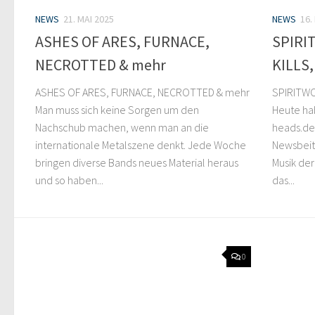
NEWS
21. MAI 2025
NEWS
16.
ASHES OF ARES, FURNACE,
SPIRI
NECROTTED & mehr
KILLS,
ASHES OF ARES, FURNACE, NECROTTED & mehr
SPIRITWO
Man muss sich keine Sorgen um den
Heute hab
Nachschub machen, wenn man an die
heads.de
internationale Metalszene denkt. Jede Woche
Newsbeitr
bringen diverse Bands neues Material heraus
Musik der
und so haben...
das...
0