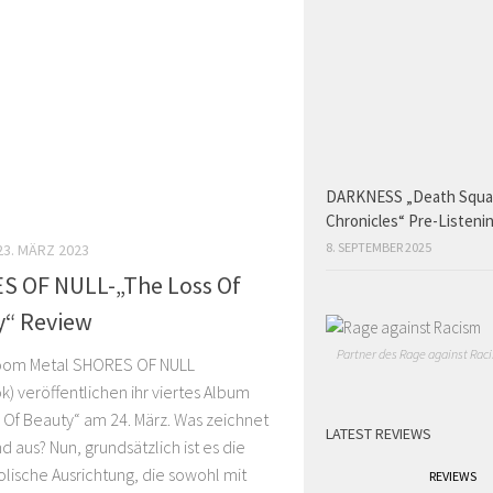
DARKNESS „Death Squ
Chronicles“ Pre-Listeni
8. SEPTEMBER 2025
23. MÄRZ 2023
S OF NULL-„The Loss Of
y“ Review
Partner des Rage against Raci
oom Metal SHORES OF NULL
) veröffentlichen ihr viertes Album
 Of Beauty“ am 24. März. Was zeichnet
LATEST REVIEWS
 aus? Nun, grundsätzlich ist es die
lische Ausrichtung, die sowohl mit
REVIEWS