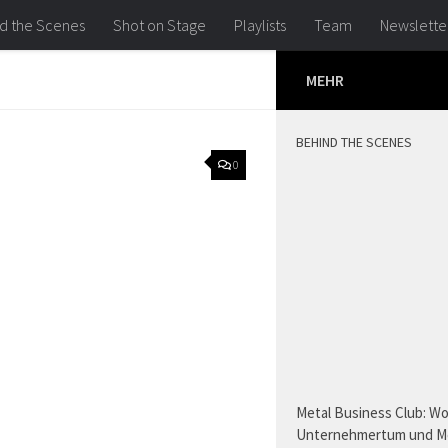
d the Scenes
Shot on Stage
Playlists
Team
Newslette
MEHR
BEHIND THE SCENES
0
Metal Business Club: W
Unternehmertum und M