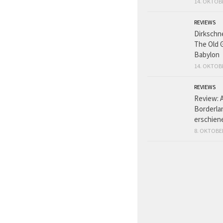
14. OKTOB
REVIEWS
Dirkschn
The Old 
Babylon
14. OKTOB
REVIEWS
Review: 
Borderlan
erschien
8. OKTOBE