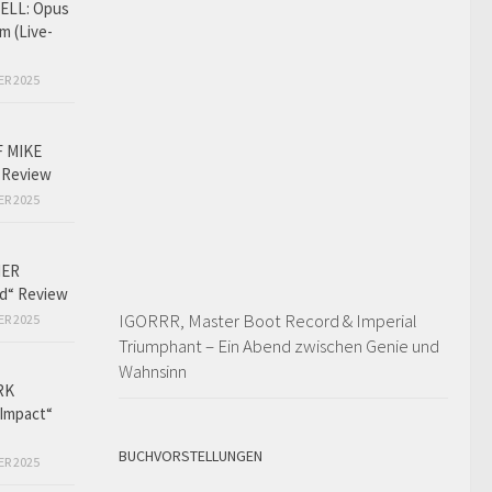
LL: Opus
m (Live-
ER 2025
F MIKE
 Review
ER 2025
HER
ed“ Review
IGORRR, Master Boot Record & Imperial
ER 2025
Triumphant – Ein Abend zwischen Genie und
Wahnsinn
RK
Impact“
BUCHVORSTELLUNGEN
ER 2025