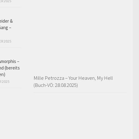
ER 2025
eider &
Gang –
ER 2025
Amorphis –
d (bereits
en)
Mille Petrozza – Your Heaven, My Hell
R 2025
(Buch-VÖ: 28.08.2025)