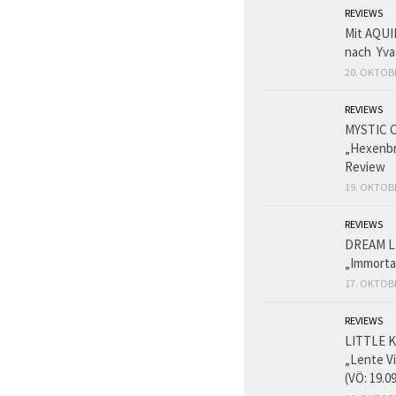
REVIEWS
Mit AQUI
nach Yva
20. OKTOB
REVIEWS
MYSTIC 
„Hexenbr
Review
19. OKTOB
REVIEWS
DREAM L
„Immorta
17. OKTOB
REVIEWS
LITTLE K
„Lente V
(VÖ: 19.0