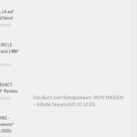
LLA auf
d’dera!
ER 2025
CIRCLE
and 1486“
ER 2025
EGACY
l“ Review
Das Buch zum Bandjubiläum: IRON MAIDEN
ER 2025
– Infinite Dreams (VÖ: 07.10.25)
ING –
iviente“
9.2025)