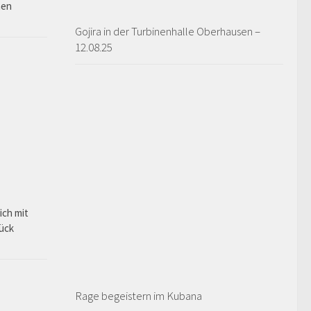
hen
Gojira in der Turbinenhalle Oberhausen –
12.08.25
ich mit
rück
Rage begeistern im Kubana