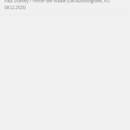
Paul Stanley – Hinter der Maske (Die Autobiografie, VÖ:
08.12.2025)