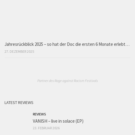
Jahresrückblick 2025 – so hat der Doc die ersten 6 Monate erlebt…
27. DEZEMBER 2025
Partner des Rage against Racism Festivals
LATEST REVIEWS
REVIEWS
VANISH – live in solace (EP)
23. FEBRUAR 2026