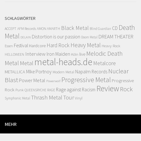
SCHLAGWÖRTER
Death
Black Metal
CD
ACCEPT
AFM Records
AMON AMARTH
Blind Guardian
Metal
Distortion is our passion
DREAM THEATER
Doom Metal
DELAIN
Heavy Metal
Hard Rock
Festival
Hardcore
Essen
Heavy Rock
Melodic Death
Interview
Iron Maiden
live
HELLOWEEN
Köln
metal-heads.de
Metal
Metal
Metalcore
Nuclear
MIke Portnoy
Napalm Records
METALLICA
Modern Metal
Progressive Metal
Blast
Power Metal
Progressive
Powerwolf
Review
Rock
Rock
Rage against Racism
Punk
RAGE
QUEENSRYCHE
Thrash Metal
Tour
Vinyl
Symphonic Metal
MEHR