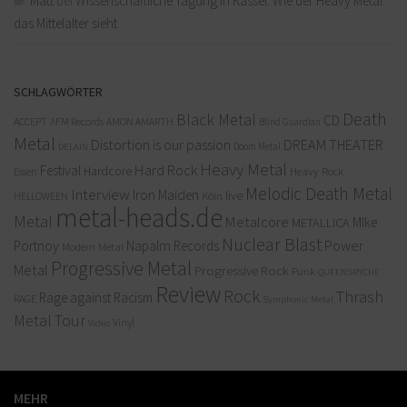
Matt
bei
Wissenschaftliche Tagung in Kassel: Wie der Heavy Metal
das Mittelalter sieht
SCHLAGWÖRTER
Death
Black Metal
CD
ACCEPT
AFM Records
AMON AMARTH
Blind Guardian
Metal
Distortion is our passion
DREAM THEATER
Doom Metal
DELAIN
Heavy Metal
Hard Rock
Festival
Hardcore
Heavy Rock
Essen
Melodic Death Metal
Interview
Iron Maiden
live
Köln
HELLOWEEN
metal-heads.de
Metal
Metalcore
MIke
METALLICA
Nuclear Blast
Power
Portnoy
Napalm Records
Modern Metal
Progressive Metal
Metal
Progressive Rock
Punk
QUEENSRYCHE
Review
Rock
Thrash
Rage against Racism
RAGE
Symphonic Metal
Metal
Tour
Vinyl
Video
MEHR