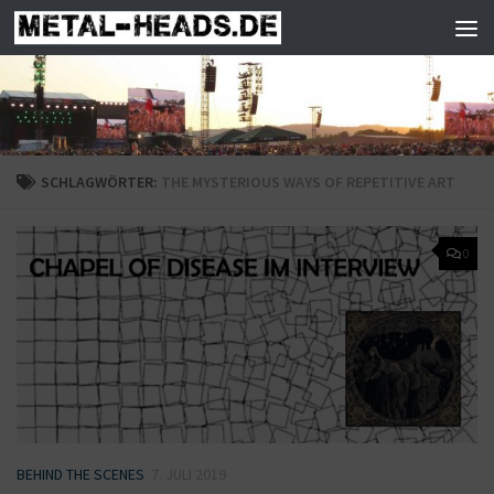
Zum Inhalt springen
SCHLAGWÖRTER:
THE MYSTERIOUS WAYS OF REPETITIVE ART
0
BEHIND THE SCENES
7. JULI 2019