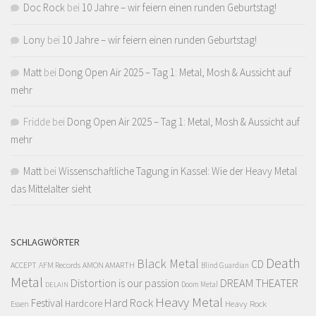
Doc Rock
bei
10 Jahre – wir feiern einen runden Geburtstag!
Lony
bei
10 Jahre – wir feiern einen runden Geburtstag!
Matt
bei
Dong Open Air 2025 – Tag 1: Metal, Mosh & Aussicht auf
mehr
Fridde
bei
Dong Open Air 2025 – Tag 1: Metal, Mosh & Aussicht auf
mehr
Matt
bei
Wissenschaftliche Tagung in Kassel: Wie der Heavy Metal
das Mittelalter sieht
SCHLAGWÖRTER
Death
Black Metal
CD
ACCEPT
AFM Records
AMON AMARTH
Blind Guardian
Metal
Distortion is our passion
DREAM THEATER
Doom Metal
DELAIN
Heavy Metal
Hard Rock
Festival
Hardcore
Heavy Rock
Essen