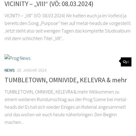
VICINITY – „VIII“ (VÖ: 08.03.2024)
VICINITY – „VIII“ (VÖ: 08.03.2024) Wir hatten euch ja im Vorfeld ja
bereits den Song „Purpose“ hier auf metal-heads.de vorgestellt.
Jetzt steht also seit wenigen Tagen das komplette Studioalbum
mit dem schlichten Titel „VIII“...
0
NEWS
28. JANUAR 2024
TUMBLETOWN, OMNIVIDE, KELEVRA & mehr
TUMBLETOWN, OMNIVIDE, KELEVRA & mehr Willkommen zu
einem weiteren Rundumschlag aus der Prog Szene bei metal-
heads.de! Es hat sich wieder Einiges an Material angesammelt
und das wollen wir euch heute näherbringen. Den Beginn
machen...