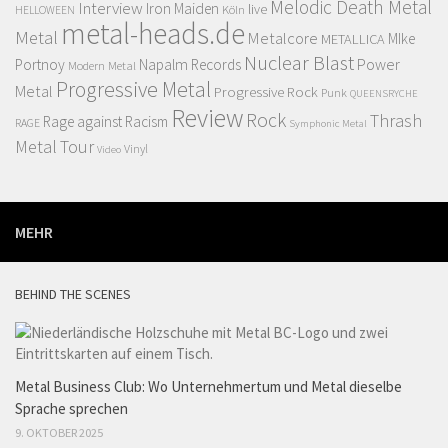
Melodic Death Metal
Interview
Iron Maiden
live
Köln
HELLOWEEN
metal-heads.de
Metal
Metalcore
MIke
METALLICA
Nuclear Blast
Power
Portnoy
Napalm Records
Modern Metal
Progressive Metal
Metal
Progressive Rock
Punk
QUEENSRYCHE
Review
Rock
Thrash
Rage against Racism
RAGE
Symphonic Metal
Metal
Tour
Vinyl
Video
MEHR
BEHIND THE SCENES
Metal Business Club: Wo Unternehmertum und Metal dieselbe
Sprache sprechen
9. OKTOBER 2025