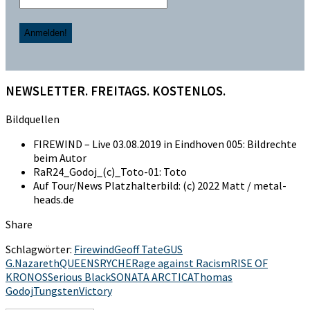
NEWSLETTER. FREITAGS. KOSTENLOS.
Bildquellen
FIREWIND – Live 03.08.2019 in Eindhoven 005: Bildrechte
beim Autor
RaR24_Godoj_(c)_Toto-01: Toto
Auf Tour/News Platzhalterbild: (c) 2022 Matt / metal-
heads.de
Share
Schlagwörter:
Firewind
Geoff Tate
GUS
G.
Nazareth
QUEENSRYCHE
Rage against Racism
RISE OF
KRONOS
Serious Black
SONATA ARCTICA
Thomas
Godoj
Tungsten
Victory