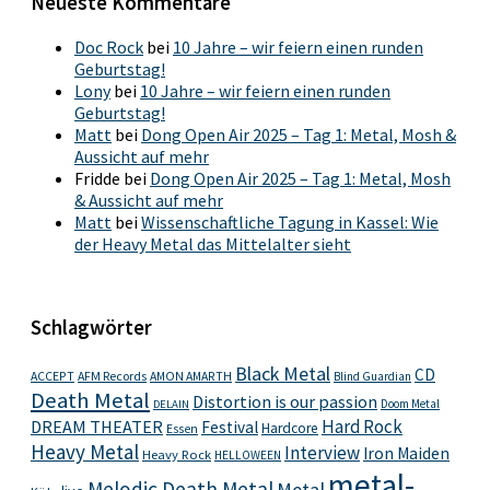
Neueste Kommentare
Doc Rock
bei
10 Jahre – wir feiern einen runden
Geburtstag!
Lony
bei
10 Jahre – wir feiern einen runden
Geburtstag!
Matt
bei
Dong Open Air 2025 – Tag 1: Metal, Mosh &
Aussicht auf mehr
Fridde
bei
Dong Open Air 2025 – Tag 1: Metal, Mosh
& Aussicht auf mehr
Matt
bei
Wissenschaftliche Tagung in Kassel: Wie
der Heavy Metal das Mittelalter sieht
Schlagwörter
Black Metal
CD
ACCEPT
AFM Records
AMON AMARTH
Blind Guardian
Death Metal
Distortion is our passion
Doom Metal
DELAIN
Hard Rock
DREAM THEATER
Festival
Hardcore
Essen
Heavy Metal
Interview
Iron Maiden
Heavy Rock
HELLOWEEN
metal-
Melodic Death Metal
Metal