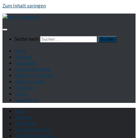
Zum Inhalt springen
Suche nach:
News
Reviews
Tourdates
Konzertberichte
Behind the Scenes
Shot on Stage
Playlists
Team
Newsletter
News
Reviews
Tourdates
Konzertberichte
Behind the Scenes