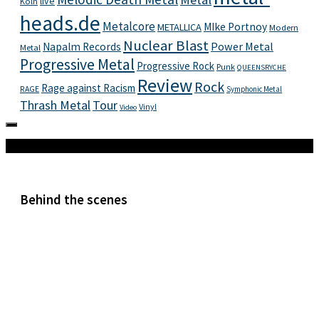
live
Köln
heads.de
Metalcore
MIke Portnoy
METALLICA
Modern
Nuclear Blast
Power Metal
Napalm Records
Metal
Progressive Metal
Progressive Rock
Punk
QUEENSRYCHE
Review
Rock
Rage against Racism
RAGE
Symphonic Metal
Thrash Metal
Tour
Vinyl
Video
Mehr
Behind the scenes