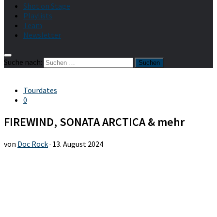
Shot on Stage
Playlists
Team
Newsletter
Suche nach:
Tourdates
0
FIREWIND, SONATA ARCTICA & mehr
von
Doc Rock
·
13. August 2024