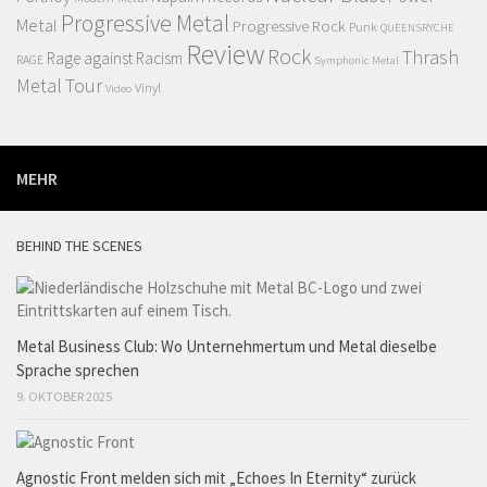
Progressive Metal
Metal
Progressive Rock
Punk
QUEENSRYCHE
Review
Rock
Thrash
Rage against Racism
RAGE
Symphonic Metal
Metal
Tour
Vinyl
Video
MEHR
BEHIND THE SCENES
Metal Business Club: Wo Unternehmertum und Metal dieselbe
Sprache sprechen
9. OKTOBER 2025
Agnostic Front melden sich mit „Echoes In Eternity“ zurück