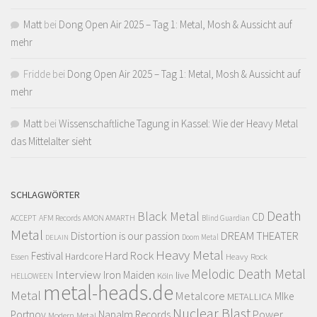
Matt
bei
Dong Open Air 2025 – Tag 1: Metal, Mosh & Aussicht auf
mehr
Fridde
bei
Dong Open Air 2025 – Tag 1: Metal, Mosh & Aussicht auf
mehr
Matt
bei
Wissenschaftliche Tagung in Kassel: Wie der Heavy Metal
das Mittelalter sieht
SCHLAGWÖRTER
Death
Black Metal
CD
ACCEPT
AFM Records
AMON AMARTH
Blind Guardian
Metal
Distortion is our passion
DREAM THEATER
Doom Metal
DELAIN
Heavy Metal
Hard Rock
Festival
Hardcore
Heavy Rock
Essen
Melodic Death Metal
Interview
Iron Maiden
live
Köln
HELLOWEEN
metal-heads.de
Metal
Metalcore
MIke
METALLICA
Nuclear Blast
Power
Portnoy
Napalm Records
Modern Metal