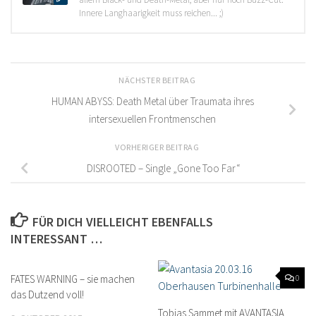
Innere Langhaarigkeit muss reichen... ;)
NÄCHSTER BEITRAG
HUMAN ABYSS: Death Metal über Traumata ihres
intersexuellen Frontmenschen
VORHERIGER BEITRAG
DISROOTED – Single „Gone Too Far“
FÜR DICH VIELLEICHT EBENFALLS
INTERESSANT …
FATES WARNING – sie machen
0
0
das Dutzend voll!
Tobias Sammet mit AVANTASIA