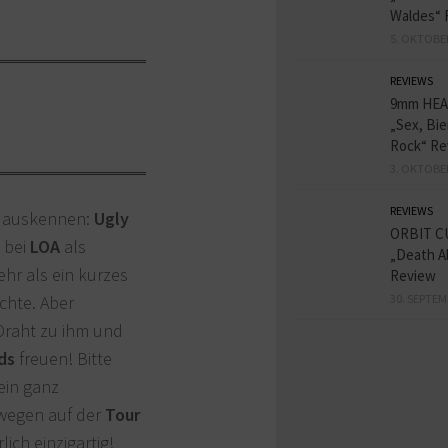
Waldes“ 
5. OKTOBE
REVIEWS
9mm HE
„Sex, Bie
Rock“ Re
3. OKTOBE
REVIEWS
t auskennen:
Ugly
ORBIT C
 bei
LOA
als
„Death A
ehr als ein kurzes
Review
30. SEPTEM
chte. Aber
Draht zu ihm und
ds
freuen! Bitte
 ein ganz
swegen auf der
Tour
ich einzigartig!