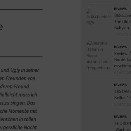
REVIEWS
Dirkschn
The Old 
e
Babylon
14. OKTOB
REVIEWS
Review: 
Borderlan
erschien
 und Ugly in seiner
8. OKTOBE
ten Freunden von
REVIEWS
nderen Freund
TESTAME
ielleicht muss ich
Bellum“ 
ns zu singen. Das
5. OKTOBE
liche Momente mit
REVIEWS
enschen in tollen
THORON
ergessliche Nacht
„Wächter