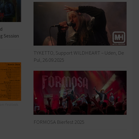
ad
ng Session
TYKETTO, Support WILDHEART – Uden, De
Pul, 26.09.2025
sm Festivals
FORMOSA Bierfest 2025