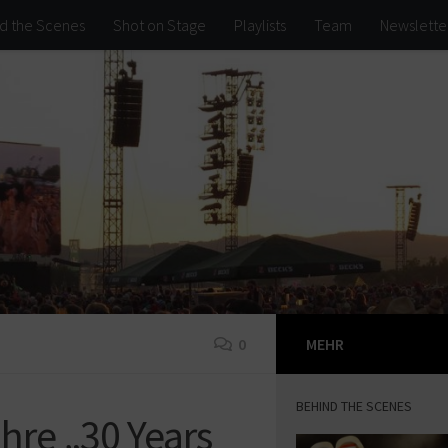
d the Scenes
Shot on Stage
Playlists
Team
Newslette
0
MEHR
BEHIND THE SCENES
hre „30 Years