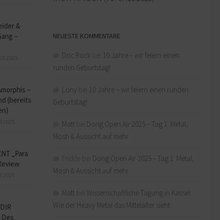
eider &
NEUESTE KOMMENTARE
Gang –
Doc Rock
bei
10 Jahre – wir feiern einen
ER 2025
runden Geburtstag!
Lony
bei
10 Jahre – wir feiern einen runden
Amorphis –
d (bereits
Geburtstag!
en)
R 2025
Matt
bei
Dong Open Air 2025 – Tag 1: Metal,
Mosh & Aussicht auf mehr
NT „Para
Fridde
bei
Dong Open Air 2025 – Tag 1: Metal,
Review
Mosh & Aussicht auf mehr
R 2025
Matt
bei
Wissenschaftliche Tagung in Kassel:
Wie der Heavy Metal das Mittelalter sieht
DIR
 Des