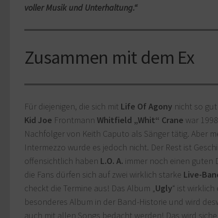
voller Musik und Unterhaltung.“
Zusammen mit dem Ex
Für diejenigen, die sich mit
Life Of Agony
nicht so gu
Kid Joe
Frontmann
Whitfield „Whit“ Crane
war 1998
Nachfolger von Keith Caputo als Sänger tätig. Aber m
Intermezzo wurde es jedoch nicht. Der Rest ist Geschi
offensichtlich haben
L.O. A.
immer noch einen guten 
die Fans dürfen sich auf zwei wirklich starke
Live-Ban
checkt die Termine aus! Das Album „
Ugly
“ ist wirklich
besonderes Album in der Band-Historie und wird de
auch mit allen Songs bedacht werden! Das wird sicherl