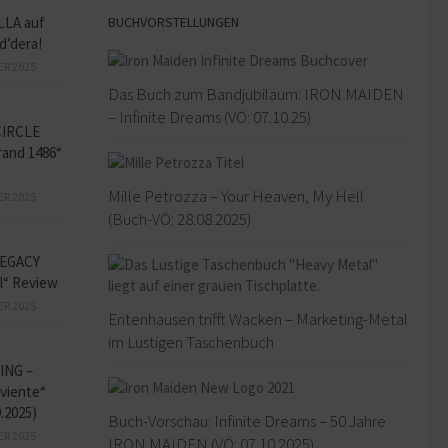
BUCHVORSTELLUNGEN
LLA auf
d’dera!
ER 2025
Das Buch zum Bandjubiläum: IRON MAIDEN
– Infinite Dreams (VÖ: 07.10.25)
CIRCLE
and 1486“
Mille Petrozza – Your Heaven, My Hell
ER 2025
(Buch-VÖ: 28.08.2025)
EGACY
l“ Review
ER 2025
Entenhausen trifft Wacken – Marketing-Metal
im Lustigen Taschenbuch
ING –
iviente“
9.2025)
Buch-Vorschau: Infinite Dreams – 50 Jahre
ER 2025
IRON MAIDEN (VÖ: 07.10.2025)