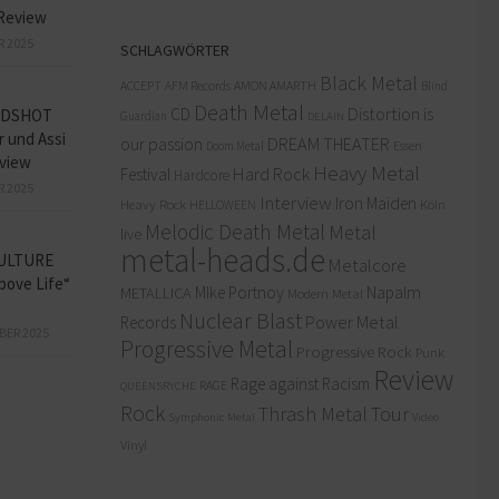
Review
R 2025
SCHLAGWÖRTER
Black Metal
ACCEPT
AFM Records
AMON AMARTH
Blind
Death Metal
Distortion is
CD
ADSHOT
Guardian
DELAIN
r und Assi
our passion
DREAM THEATER
Doom Metal
Essen
view
Heavy Metal
Hard Rock
Festival
Hardcore
R 2025
Interview
Iron Maiden
Heavy Rock
Köln
HELLOWEEN
Melodic Death Metal
Metal
live
metal-heads.de
ULTURE
Metalcore
bove Life“
MIke Portnoy
Napalm
METALLICA
Modern Metal
Nuclear Blast
Power Metal
Records
BER 2025
Progressive Metal
Progressive Rock
Punk
Review
Rage against Racism
RAGE
QUEENSRYCHE
Rock
Thrash Metal
Tour
Symphonic Metal
Video
Vinyl