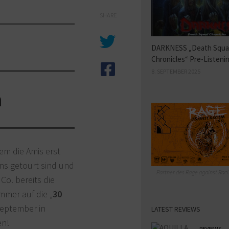
SHARE
DARKNESS „Death Squ
Chronicles“ Pre-Listeni
8. SEPTEMBER 2025
n
em die Amis erst
uns getourt sind und
Partner des Rage against Raci
Co. bereits die
mmer auf die „
30
September in
LATEST REVIEWS
en!
REVIEWS