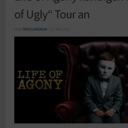
of Ugly“ Tour an
VON
TREASUREMAN
·
15. MAI 2025