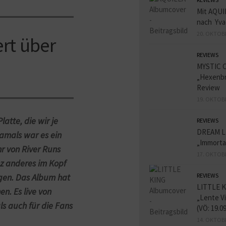
Mit AQUI
nach Yva
20. OKTOB
ert über
REVIEWS
MYSTIC 
„Hexenbr
Review
19. OKTOB
latte, die wir je
REVIEWS
DREAM L
Damals war es ein
„Immorta
hr von River Runs
17. OKTOB
nz anderes im Kopf
REVIEWS
gen. Das Album hat
LITTLE K
n. Es live von
„Lente V
ls auch für die Fans
(VÖ: 19.0
14. OKTOB