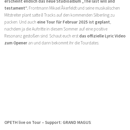
erscheint endlich das neue Studioalbum „The last will and
testament“.
Frontmann Mikael Åkerfeldt und seine musikalischen
Mitstreiter plant satte 8 Tracks auf den kommenden Silberling zu
packen. Und auch
eine Tour für Februar 2025 ist geplant
,
nachdem ja die Auftritte in diesem Sommer auf eine positive
Resonanz gestoßen sind. Schaut euch erst
das offizielle Lyric Video
zum Opener
an und dann bekommt ihr die Tourdates:
OPETH live on Tour – Support: GRAND MAGUS
: