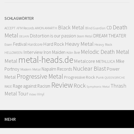
SCHLAGWÖRTER
Death
Black Metal
CD
ACCEPT
AFM Records
AMON AMARTH
Blind Guardian
Metal
Distortion is our passion
DREAM THEATER
Doom Metal
DELAIN
Heavy Metal
Hard Rock
Festival
Hardcore
Heavy Rock
Essen
Melodic Death Metal
Interview
Iron Maiden
live
Köln
HELLOWEEN
metal-heads.de
Metal
Metalcore
MIke
METALLICA
Nuclear Blast
Power
Portnoy
Napalm Records
Modern Metal
Progressive Metal
Metal
Progressive Rock
Punk
QUEENSRYCHE
Review
Rock
Thrash
Rage against Racism
RAGE
Symphonic Metal
Metal
Tour
Vinyl
Video
MEHR