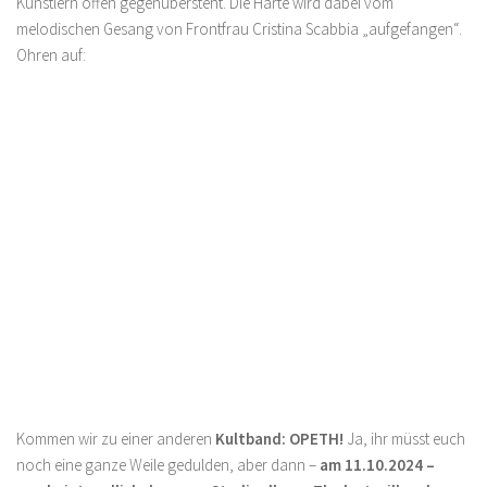
Künstlern offen gegenübersteht. Die Härte wird dabei vom
melodischen Gesang von Frontfrau Cristina Scabbia „aufgefangen“.
Ohren auf:
Kommen wir zu einer anderen
Kultband: OPETH!
Ja, ihr müsst euch
noch eine ganze Weile gedulden, aber dann –
am 11.10.2024 –