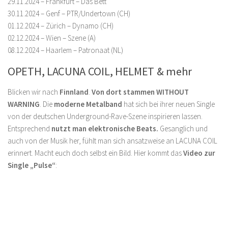
29.11.2024 – Frankfurt – Das Bett
30.11.2024 – Genf – PTR/Undertown (CH)
01.12.2024 – Zürich – Dynamo (CH)
02.12.2024 – Wien – Szene (A)
08.12.2024 – Haarlem – Patronaat (NL)
OPETH, LACUNA COIL, HELMET & mehr
Blicken wir nach
Finnland
.
Von dort stammen WITHOUT
WARNING
. Die
moderne Metalband
hat sich bei ihrer neuen Single
von der deutschen Underground-Rave-Szene inspirieren lassen.
Entsprechend
nutzt man elektronische Beats.
Gesanglich und
auch von der Musik her, fühlt man sich ansatzweise an LACUNA COIL
erinnert. Macht euch doch selbst ein Bild. Hier kommt das
Video zur
Single „Pulse“
: