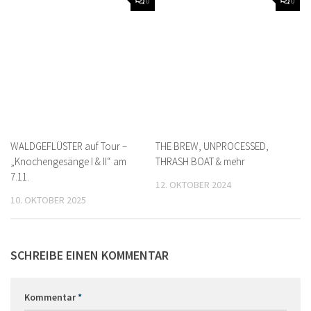
0
0
WALDGEFLÜSTER auf Tour –
THE BREW, UNPROCESSED,
„Knochengesänge I & II“ am
THRASH BOAT & mehr
7.11.
12. OKTOBER 2024
10. OKTOBER 2025
SCHREIBE EINEN KOMMENTAR
Kommentar
*