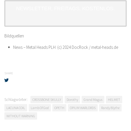
NEWSLETTER. FREITAGS. KOSTENLOS.
Bildquellen
News – Metal Heads PLH: (c) 2024 DocRock / metal-heads.de
SHARE
Schlagwörter:
CROSSBONE SKULLY
Dorothy
Grand Magus
HELMET
LACUNA COIL
Lamb Of God
OPETH
OPIUM WARLORDS
Randy Blythe
WITHOUT WARNING