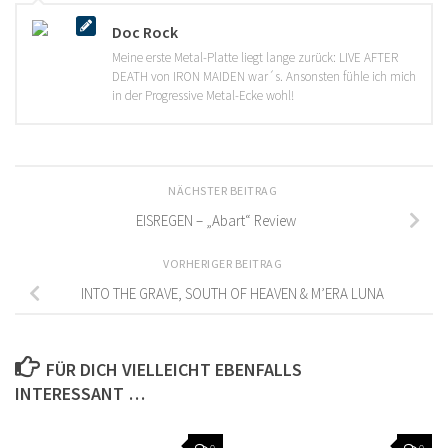
Doc Rock
Meine erste Metal-Platte liegt lange zurück: LIVE AFTER
DEATH von IRON MAIDEN war´s. Ansonsten fühle ich mich
in der Progressive Metal-Ecke wohl!
NÄCHSTER BEITRAG
EISREGEN – „Abart“ Review
VORHERIGER BEITRAG
INTO THE GRAVE, SOUTH OF HEAVEN & M’ERA LUNA
FÜR DICH VIELLEICHT EBENFALLS
INTERESSANT …