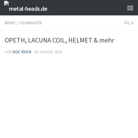
Zum Inhalt springen
NEWS
/
TOURDATES
0
OPETH, LACUNA COIL, HELMET & mehr
VON
DOC ROCK
·
16. AUGUST 2024