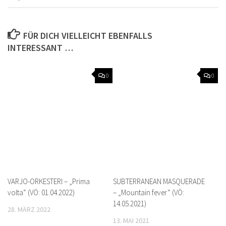
FÜR DICH VIELLEICHT EBENFALLS
INTERESSANT …
0
0
VARJO-ORKESTERI – „Prima
SUBTERRANEAN MASQUERADE
volta“ (VÖ: 01.04.2022)
– „Mountain fever“ (VÖ:
14.05.2021)
28. MÄRZ 2022
13. MAI 2021