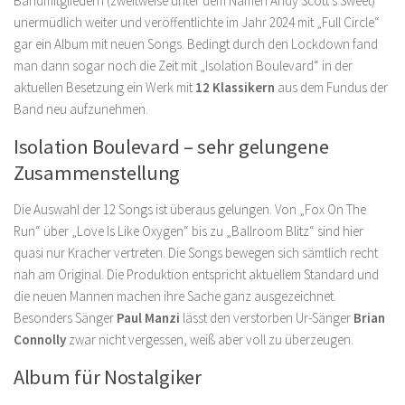
Bandmitgliedern (zweitweise unter dem Namen Andy Scott’s Sweet)
unermüdlich weiter und veröffentlichte im Jahr 2024 mit „Full Circle“
gar ein Album mit neuen Songs. Bedingt durch den Lockdown fand
man dann sogar noch die Zeit mit „Isolation Boulevard“ in der
aktuellen Besetzung ein Werk mit
12 Klassikern
aus dem Fundus der
Band neu aufzunehmen.
Isolation Boulevard – sehr gelungene
Zusammenstellung
Die Auswahl der 12 Songs ist überaus gelungen. Von „Fox On The
Run“ über „Love Is Like Oxygen“ bis zu „Ballroom Blitz“ sind hier
quasi nur Kracher vertreten. Die Songs bewegen sich sämtlich recht
nah am Original. Die Produktion entspricht aktuellem Standard und
die neuen Mannen machen ihre Sache ganz ausgezeichnet.
Besonders Sänger
Paul Manzi
lässt den verstorben Ur-Sänger
Brian
Connolly
zwar nicht vergessen, weiß aber voll zu überzeugen.
Album für Nostalgiker