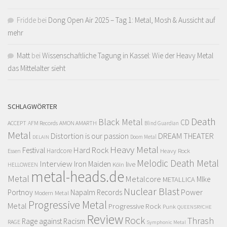
Fridde
bei
Dong Open Air 2025 – Tag 1: Metal, Mosh & Aussicht auf
mehr
Matt
bei
Wissenschaftliche Tagung in Kassel: Wie der Heavy Metal
das Mittelalter sieht
SCHLAGWÖRTER
Death
Black Metal
CD
ACCEPT
AFM Records
AMON AMARTH
Blind Guardian
Metal
Distortion is our passion
DREAM THEATER
Doom Metal
DELAIN
Heavy Metal
Hard Rock
Festival
Hardcore
Heavy Rock
Essen
Melodic Death Metal
Interview
Iron Maiden
live
Köln
HELLOWEEN
metal-heads.de
Metal
Metalcore
MIke
METALLICA
Nuclear Blast
Power
Portnoy
Napalm Records
Modern Metal
Progressive Metal
Metal
Progressive Rock
Punk
QUEENSRYCHE
Review
Rock
Thrash
Rage against Racism
RAGE
Symphonic Metal