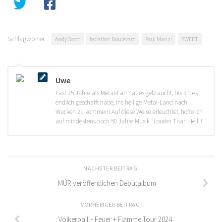
Schlagwörter:
Andy Scott
Isolation Boulevard
Paul Manzi
SWEET
Uwe
Fast 35 Jahre als Metal-Fan hat es gebraucht, bis ich es
endlich geschafft habe, ins heilige Metal-Land nach
Wacken zu kommen! Auf diese Weise erleuchtet, hoffe ich
auf mindestens noch 50 Jahre Musik "Louder Than Hell"!
NÄCHSTER BEITRAG
MÚR veröffentlichen Debütalbum
VORHERIGER BEITRAG
Völkerball – Feuer + Flamme Tour 2024