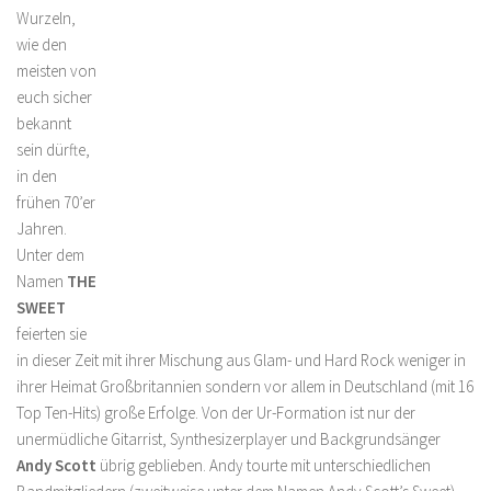
Wurzeln,
wie den
meisten von
euch sicher
bekannt
sein dürfte,
in den
frühen 70’er
Jahren.
Unter dem
Namen
THE
SWEET
feierten sie
in dieser Zeit mit ihrer Mischung aus Glam- und Hard Rock weniger in
ihrer Heimat Großbritannien sondern vor allem in Deutschland (mit 16
Top Ten-Hits) große Erfolge. Von der Ur-Formation ist nur der
unermüdliche Gitarrist, Synthesizerplayer und Backgrundsänger
Andy Scott
übrig geblieben. Andy tourte mit unterschiedlichen