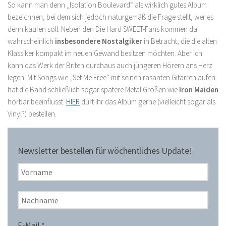
So kann man denn „Isolation Boulevard“ als wirklich gutes Album
bezeichnen, bei dem sich jedoch naturgemäß die Frage stellt, wer es
denn kaufen soll. Neben den Die Hard SWEET-Fans kommen da
wahrscheinlich
insbesondere Nostalgiker
in Betracht, die die alten
Klassiker kompakt im neuen Gewand besitzen möchten. Aber ich
kann das Werk der Briten durchaus auch jüngeren Hörern ans Herz
legen. Mit Songs wie „Set Me Free“ mit seinen rasanten Gitarrenläufen
hat die Band schließlich sogar spätere Metal Größen wie
Iron Maiden
hörbar beeinflusst.
HIER
dürt ihr das Album gerne (vielleicht sogar als
Vinyl?) bestellen.
Newsletter bestellen für wöchentliches Update!
E-Mail
*