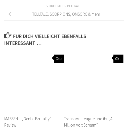
VORHERIGER BEITRAG
TELLTALE, SCORPIONS, OMSORG & mehr
FÜR DICH VIELLEICHT EBENFALLS
INTERESSANT …
0
0
MASSEN – „Gentle Brutality“
Transport League und ihr „A
Review
Million Volt Scream“