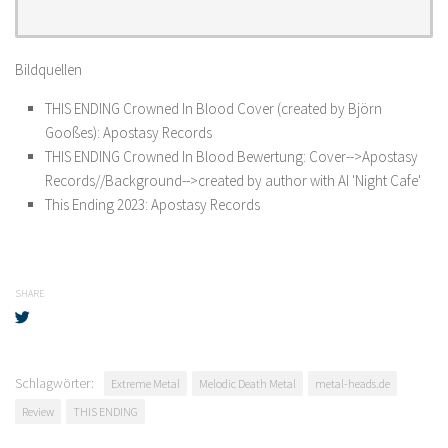
Bildquellen
THIS ENDING Crowned In Blood Cover (created by Björn
Gooßes): Apostasy Records
THIS ENDING Crowned In Blood Bewertung: Cover-->Apostasy
Records//Background-->created by author with AI 'Night Cafe'
This Ending 2023: Apostasy Records
SHARE
Schlagwörter:
Extreme Metal
Melodic Death Metal
metal-heads.de
Review
THIS ENDING