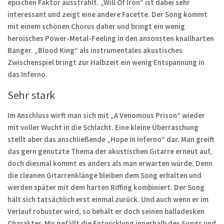
epischen Faktor ausstrahlt. „Will Of Iron“ ist dabei sehr
interessant und zeigt eine andere Facette. Der Song kommt
mit einem schönen Chorus daher und bringt ein wenig
heroisches Power-Metal-Feeling in den ansonsten knallharten
Banger. „Blood King“ als instrumentales akustisches
Zwischenspiel bringt zur Halbzeit ein wenig Entspannung in
das Inferno.
Sehr stark
Im Anschluss wirft man sich mit „A Venomous Prison“ wieder
mit voller Wucht in die Schlacht. Eine kleine Überraschung
stellt aber das anschließende „Hope In Inferno“ dar. Man greift
das gern genutzte Thema der akustischen Gitarre erneut auf,
doch diesmal kommt es anders als man erwarten würde. Denn
die cleanen Gitarrenklänge bleiben dem Song erhalten und
werden später mit dem harten Riffing kombiniert. Der Song
hält sich tatsächlich erst einmal zurück. Und auch wenn er im
Verlauf robuster wird, so behält er doch seinen balladesken
Charakter. Mir gefällt die Entwicklung innerhalb des Songs und