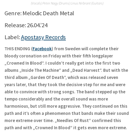
(Vocals) Peter Nagy (Drums) Linus Nirbrant (Guitars)
Genre: Melodic Death Metal
Release: 26.04.’24
Label:
Apostasy Records
THIS ENDING (
Facebook
) from Sweden will complete their
bloody coronation on Friday with their fifth longplayer
„Crowned In Blood“. I couldn’t really get into the first two
albums „Inside The Machine“ and „Dead Harvest“. But with the
third album „Garden Of Death“, which was released seven
years later, that they took the decisive step for me and were
able to convince with strong songs. The band stepped up the
tempo considerably and the overall sound was more
harmonious, but still more aggressive. They continued on this
path and it’s often a phenomenon that bands make their sound
more extreme over time. „Needles Of Rust“ confirmed this
path and with „Crowned In Blood“ it gets even more extreme.