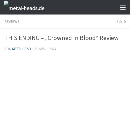
Zum Inhalt springen
REVIEWS
0
THIS ENDING – „Crowned In Blood“ Review
VON
METALHEAD
·
25. APRIL 2024