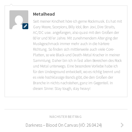
Metalhead
Seit meiner Kindheit höre ich gerne Rockmusik. Es hat mit
Gary Moore, Scorpions, Billy Idol, Bon Jovi, Dire Straits,
AC/DC usw. angefangen, also quasi mit den Großen der
80'er und 90'er Jahre. Mit zunehmendem Alter ging der
Musikgeschmack immer mehr auch in die härtere
Richtung. So finden sich mittlerweile auch viele Core-
Platten, so wie Black-und Death-Metal Kracher in meiner
Sammlung. Daher bin ich in fast allen Bereichen des Rock
und Metal unterwegs. Eine besondere Vorliebe habe ich
für den Underground entwickelt, wo es richtig brennt und
es viele hochklassige Bands gibt, die den Großen der
Branche in nichts nachstehen, ganz im Gegenteil. In
diesen Sinne: Stay tough, stay heavy!
NÄCHSTER BEITRAG
Darkness – Blood On Canvas (VÖ: 26.04.24)