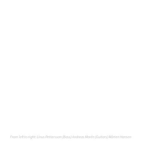
From left to right: Linus Pettersson (Bass) Andreas Morén (Guitars) Mårten Hansen