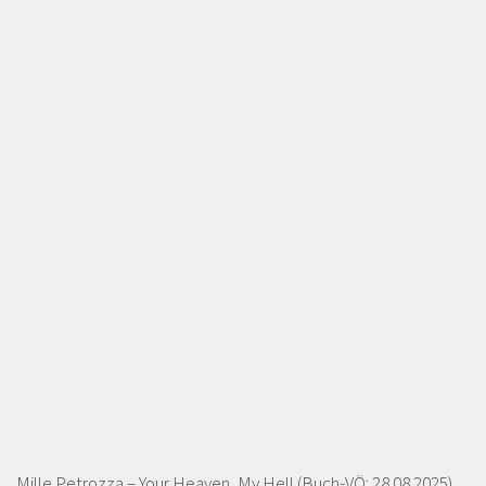
Mille Petrozza – Your Heaven, My Hell (Buch-VÖ: 28.08.2025)