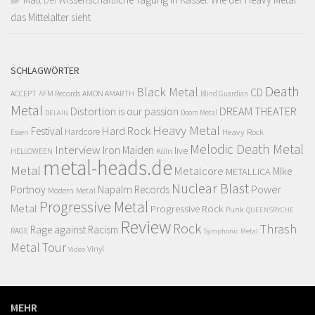
das Mittelalter sieht
SCHLAGWÖRTER
Death
Black Metal
CD
ACCEPT
AFM Records
AMON AMARTH
Blind Guardian
Metal
Distortion is our passion
DREAM THEATER
Doom Metal
DELAIN
Heavy Metal
Hard Rock
Festival
Hardcore
Heavy Rock
Essen
Melodic Death Metal
Interview
Iron Maiden
live
Köln
HELLOWEEN
metal-heads.de
Metal
Metalcore
MIke
METALLICA
Nuclear Blast
Power
Portnoy
Napalm Records
Modern Metal
Progressive Metal
Metal
Progressive Rock
Punk
QUEENSRYCHE
Review
Rock
Thrash
Rage against Racism
RAGE
Symphonic Metal
Metal
Tour
Vinyl
Video
MEHR