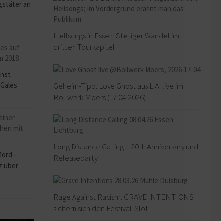
stäter an
Hellsongs in Essen: Stetiger Wandel im
dritten Tourkapitel
inst
 Gales
Geheim-Tipp: Love Ghost aus L.A. live im
Bollwerk Moers (17.04.2026)
Long Distance Calling – 20th Anniversary und
Mord –
Releaseparty
z über
Rage Against Racism: GRAVE INTENTIONS
sichern sich den Festival-Slot