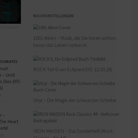
BUCHVORSTELLUNGEN
sm Festivals
1001 Alben – Musik, die Sie hören sollten,
bevor das Leben vorbei ist
OURDATES
rush
ROCK Teil 6 von Eclipsed (VÖ: 12.03.26)
 – Until
s Dies (VÖ:
6)
6
Vinyl – Die Magie der schwarzen Scheibe
r –
 The Heart
orld
IRON MAIDEN – Das Sonderheft (Rock
026