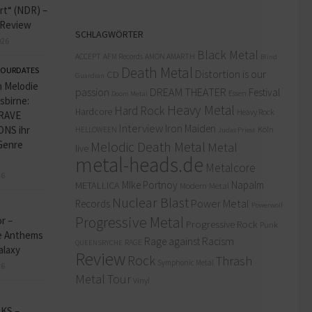
rt“ (NDR) –
-Review
SCHLAGWÖRTER
026
Black Metal
ACCEPT
AFM Records
AMON AMARTH
Blind
Death Metal
OURDATES
Distortion is our
CD
Guardian
 Melodie
passion
DREAM THEATER
Festival
Doom Metal
Essen
sbirne:
Heavy Metal
Hard Rock
Hardcore
Heavy Rock
RAVE
Interview
Iron Maiden
NS ihr
Köln
HELLOWEEN
Judas Priest
Genre
Melodic Death Metal
Metal
live
metal-heads.de
n
Metalcore
26
MIke Portnoy
Napalm
METALLICA
Modern Metal
Nuclear Blast
Power Metal
Records
Powerwolf
Progressive Metal
or –
Progressive Rock
Punk
 Anthems
Rage against Racism
RAGE
QUEENSRYCHE
alaxy
Review
Rock
Thrash
Symphonic Metal
26
Metal
Tour
Vinyl
KS –