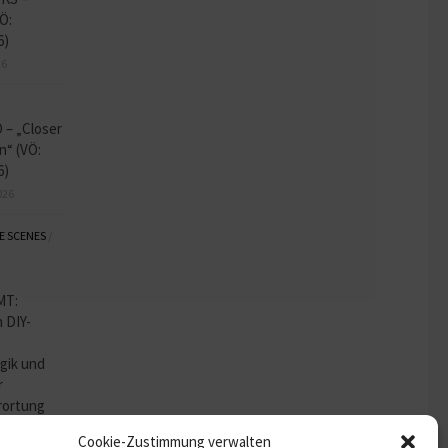
Ö:
6)
26
– „Closer
n“ (VÖ:
6)
026
E SCENES
/
MT:
 DIY-
gik und
r
rortung
026
Cookie-Zustimmung verwalten