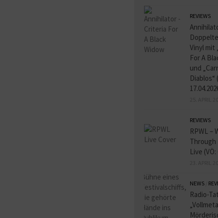
REVIEWS
Annihilat
Doppelte
Vinyl mit 
For A Bl
und „Carn
Diablos“ 
17.04.202
25. APRIL 2
REVIEWS
RPWL – W
Through 
Live (VÖ:
23. APRIL 2
NEWS
/
REV
Radio-Tat
„Vollmeta
Mörderis