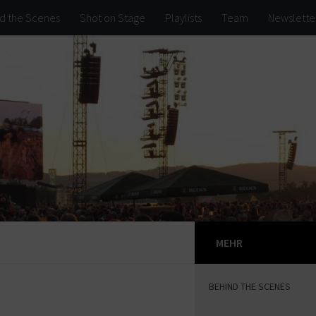
d the Scenes
Shot on Stage
Playlists
Team
Newslette
MEHR
BEHIND THE SCENES