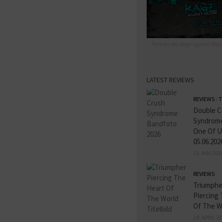
Partner des Rage against Raci
LATEST REVIEWS
REVIEWS
/
T
Double C
Syndrome
One Of U
05.06.202
11. MAI 202
REVIEWS
Triumphe
Piercing
Of The W
29. APRIL 2