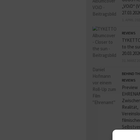
„VOiD“ (V
27.03.202
1. APRIL 20
REVIEWS
TYKETTO 
to the su
20.03.202
31. MÄRZ 2
BEHIND TH
REVIEWS
Preview
EHRENA
Zwischen
Realität,
Vereinslo
filmische
Selbstve
29. MÄRZ 2