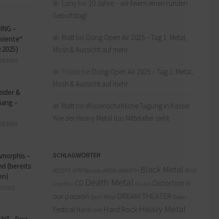
Lony
bei
10 Jahre – wir feiern einen runden
Geburtstag!
ING –
Matt
bei
Dong Open Air 2025 – Tag 1: Metal,
iviente“
9.2025)
Mosh & Aussicht auf mehr
ER 2025
Fridde
bei
Dong Open Air 2025 – Tag 1: Metal,
Mosh & Aussicht auf mehr
eider &
Gang –
Matt
bei
Wissenschaftliche Tagung in Kassel:
Wie der Heavy Metal das Mittelalter sieht
ER 2025
SCHLAGWÖRTER
Amorphis –
d (bereits
Black Metal
ACCEPT
AFM Records
AMON AMARTH
Blind
en)
Death Metal
Distortion is
CD
Guardian
DELAIN
R 2025
our passion
DREAM THEATER
Doom Metal
Essen
Heavy Metal
Hard Rock
Festival
Hardcore