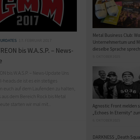
Metal Business Club: W
URDATES
17. FEBRUAR 2017
Unternehmertum und M
dieselbe Sprache sprec
REON bis W.A.S.P. – News-
9. OKTOBER 2025
e
ON bis W.A.S.P. – News-Update Uns
-heads.de ist es ein stetiges
n euch auf dem Laufenden zu halten,
 aus dem Bereich Rock bis Metal
eute starten wir mal mit...
Agnostic Front melden s
„Echoes In Eternity“ zu
6. OKTOBER 2025
DARKNESS „Death Squ