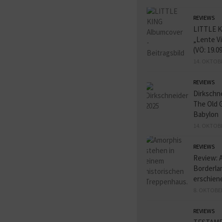
REVIEWS
LITTLE K
„Lente V
(VÖ: 19.0
14. OKTOB
REVIEWS
Dirkschn
The Old 
Babylon
14. OKTOB
REVIEWS
Review: 
Borderlan
erschien
8. OKTOBE
REVIEWS