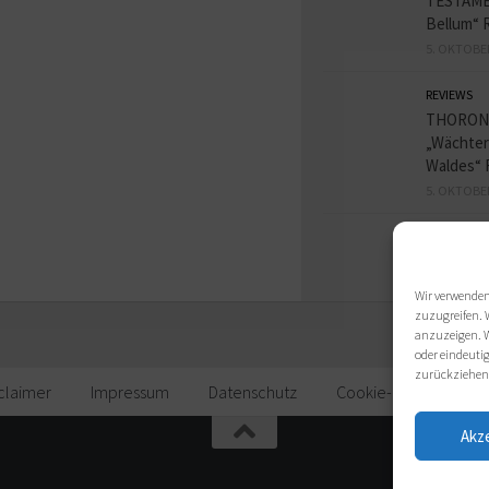
TESTAME
Bellum“ 
5. OKTOBE
REVIEWS
THORON
„Wächter
Waldes“ 
5. OKTOBE
Wir verwenden
zuzugreifen. 
anzuzeigen. W
oder eindeutig
zurückziehen
claimer
Impressum
Datenschutz
Cookie-Richtlinie (EU)
Akz