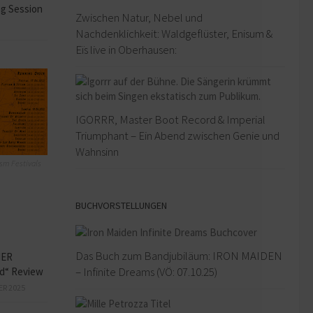
ng Session
Zwischen Natur, Nebel und
Nachdenklichkeit: Waldgeflüster, Enisum &
Eïs live in Oberhausen:
IGORRR, Master Boot Record & Imperial
Triumphant – Ein Abend zwischen Genie und
Wahnsinn
sm Festivals
BUCHVORSTELLUNGEN
Das Buch zum Bandjubiläum: IRON MAIDEN
HER
– Infinite Dreams (VÖ: 07.10.25)
ed“ Review
ER 2025