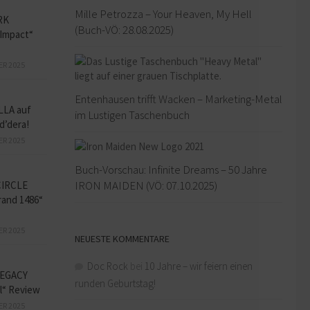
Mille Petrozza – Your Heaven, My Hell
RK
(Buch-VÖ: 28.08.2025)
Impact“
ER 2025
Entenhausen trifft Wacken – Marketing-Metal
LLA auf
im Lustigen Taschenbuch
d’dera!
ER 2025
Buch-Vorschau: Infinite Dreams – 50 Jahre
IRON MAIDEN (VÖ: 07.10.2025)
CIRCLE
and 1486“
ER 2025
NEUESTE KOMMENTARE
Doc Rock
bei
10 Jahre – wir feiern einen
EGACY
runden Geburtstag!
l“ Review
ER 2025