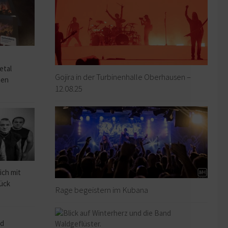
o
etal
Gojira in der Turbinenhalle Oberhausen –
hen
12.08.25
ich mit
rück
Rage begeistern im Kubana
ad