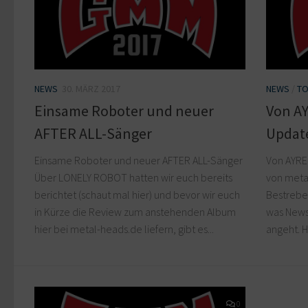
NEWS
30. MÄRZ 2017
NEWS
/
TO
Einsame Roboter und neuer
Von AY
AFTER ALL-Sänger
Updat
Einsame Roboter und neuer AFTER ALL-Sänger
Von AYRE
Über LONELY ROBOT hatten wir euch bereits
von metal
berichtet (schaut mal hier) und bevor wir euch
Bestrebe
in Kürze die Review zum anstehenden Album
was News
hier bei metal-heads.de liefern, gibt es...
angeht. H
0