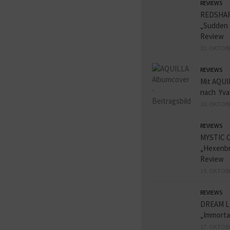
REVIEWS
REDSHA
„Sudden 
Review
23. OKTOB
REVIEWS
Mit AQUI
nach Yva
20. OKTOB
REVIEWS
MYSTIC 
„Hexenbr
Review
19. OKTOB
REVIEWS
DREAM L
„Immorta
17. OKTOB