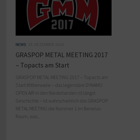
NEWS
25. DEZEMBER 2016
GRASPOP METAL MEETING 2017
– Topacts am Start
GRASPOP METAL MEETING 2017 – Topacts am
Start Mittlerweile – das legendäre DYNAMO
OPEN AIR in den Niederlanden ist längst
Geschichte – ist wahrscheinlich das GRASPOP
METAL MEETING die Nummer 1 im Benelux-
Raum, was...