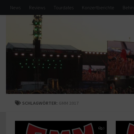
News
Reviews
Tourdates
Konzertberichte
Behin
Zum Inhalt springen
SCHLAGWÖRTER:
GMM 2017
0