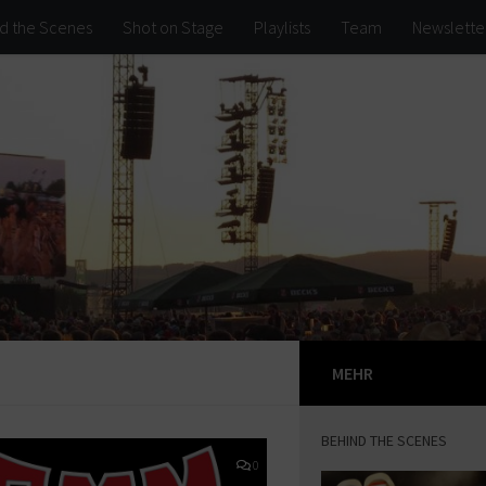
d the Scenes
Shot on Stage
Playlists
Team
Newslette
MEHR
BEHIND THE SCENES
0