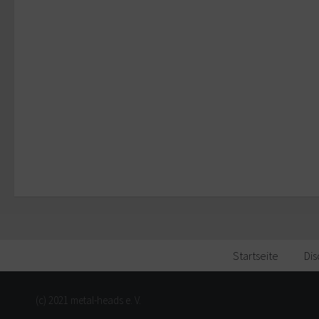
Startseite
Dis
(c) 2021 metal-heads e. V.