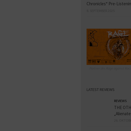
Chronicles“ Pre-Listeni
8. SEPTEMBER 2025
Partner des Rage against Raci
LATEST REVIEWS
REVIEWS
THE OT
„Alienat
26. OKTOB