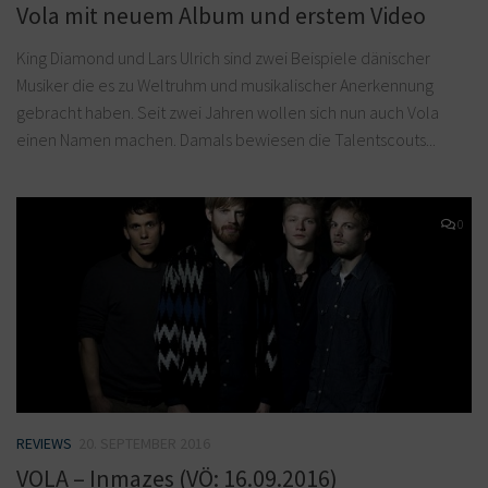
Vola mit neuem Album und erstem Video
King Diamond und Lars Ulrich sind zwei Beispiele dänischer
Musiker die es zu Weltruhm und musikalischer Anerkennung
gebracht haben. Seit zwei Jahren wollen sich nun auch Vola
einen Namen machen. Damals bewiesen die Talentscouts...
0
REVIEWS
20. SEPTEMBER 2016
VOLA – Inmazes (VÖ: 16.09.2016)