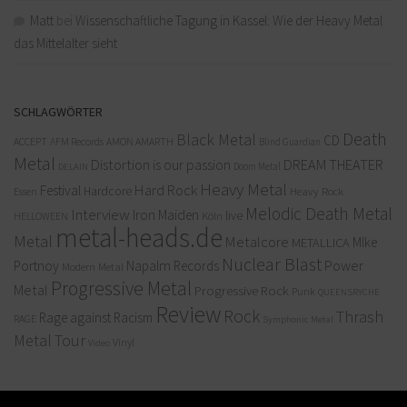
Matt
bei
Wissenschaftliche Tagung in Kassel: Wie der Heavy Metal
das Mittelalter sieht
SCHLAGWÖRTER
Death
Black Metal
CD
ACCEPT
AFM Records
AMON AMARTH
Blind Guardian
Metal
Distortion is our passion
DREAM THEATER
Doom Metal
DELAIN
Heavy Metal
Hard Rock
Festival
Hardcore
Heavy Rock
Essen
Melodic Death Metal
Interview
Iron Maiden
live
Köln
HELLOWEEN
metal-heads.de
Metal
Metalcore
MIke
METALLICA
Nuclear Blast
Power
Portnoy
Napalm Records
Modern Metal
Progressive Metal
Metal
Progressive Rock
Punk
QUEENSRYCHE
Review
Rock
Thrash
Rage against Racism
RAGE
Symphonic Metal
Metal
Tour
Vinyl
Video