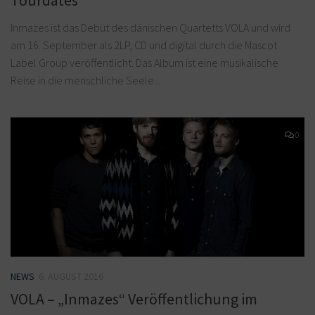
Tourdates
Inmazes ist das Debüt des dänischen Quartetts VOLA und wird
am 16. September als 2LP, CD und digital durch die Mascot
Label Group veröffentlicht. Das Album ist eine musikalische
Reise in die menschliche Seele...
0
NEWS
6. AUGUST 2016
VOLA – „Inmazes“ Veröffentlichung im