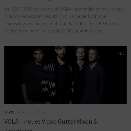
Am 16.09.2016 war es soweit; VOLA veröffentlichen mit Inmazes
(Mascot Records) ihr Debütalbum. Es handelt sich aber
keineswegs um eine unerfahrene Band. Ihre erste EP Homesick
Machinery nahmen sie bereits 2008 auf. An Inmazes...
0
NEWS
23. AUGUST 2016
VOLA – neues Video Gutter Moon &