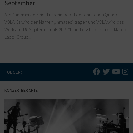
September
Aus Dänemark erreicht uns ein Debüt des dänischen Quartetts
VOLA. Es wird den Namen „Inmazes“ tragen und VOLA wird das
Werk am 16. September als 2LP, CD und digital durch die Mascot
Label Group...
FOLGEN:
KONZERTBERICHTE