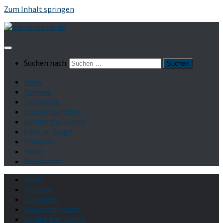
Zum Inhalt springen
Suchen nach:
News
Reviews
Tourdates
Konzertberichte
Behind the Scenes
Shot on Stage
Playlists
Team
Newsletter
News
Reviews
Tourdates
Konzertberichte
Behind the Scenes