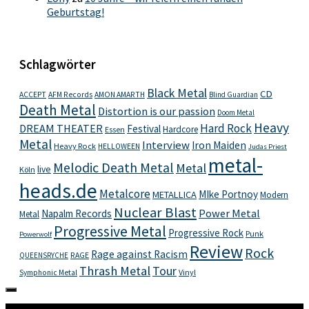
Geburtstag!
Schlagwörter
Black Metal
CD
ACCEPT
AFM Records
AMON AMARTH
Blind Guardian
Death Metal
Distortion is our passion
Doom Metal
Heavy
Hard Rock
DREAM THEATER
Festival
Hardcore
Essen
Metal
Interview
Iron Maiden
Heavy Rock
HELLOWEEN
Judas Priest
metal-
Melodic Death Metal
Metal
live
Köln
heads.de
Metalcore
MIke Portnoy
METALLICA
Modern
Nuclear Blast
Power Metal
Napalm Records
Metal
Progressive Metal
Progressive Rock
Punk
Powerwolf
Review
Rock
Rage against Racism
RAGE
QUEENSRYCHE
Thrash Metal
Tour
Vinyl
Symphonic Metal