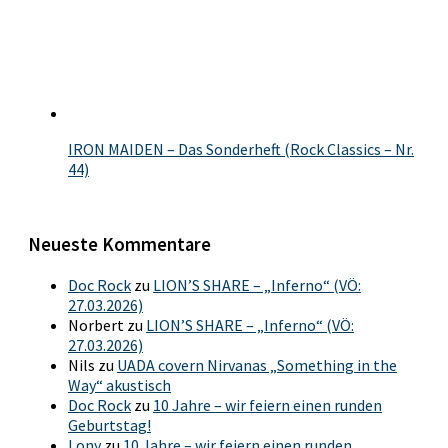
IRON MAIDEN – Das Sonderheft (Rock Classics – Nr.
44)
Neueste Kommentare
Doc Rock
zu
LION’S SHARE – „Inferno“ (VÖ:
27.03.2026)
Norbert
zu
LION’S SHARE – „Inferno“ (VÖ:
27.03.2026)
Nils
zu
UADA covern Nirvanas „Something in the
Way“ akustisch
Doc Rock
zu
10 Jahre – wir feiern einen runden
Geburtstag!
Lony
zu
10 Jahre – wir feiern einen runden