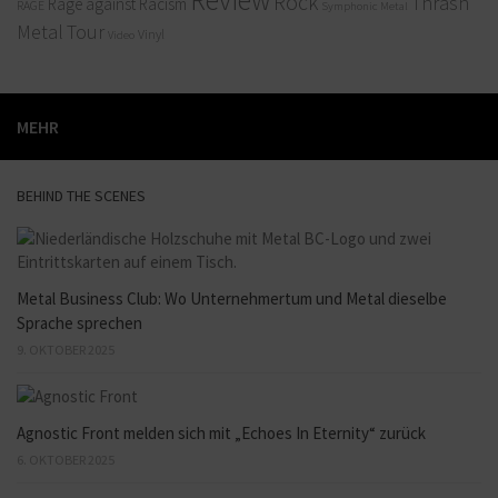
Rock
Thrash
Rage against Racism
RAGE
Symphonic Metal
Metal
Tour
Vinyl
Video
MEHR
BEHIND THE SCENES
Metal Business Club: Wo Unternehmertum und Metal dieselbe
Sprache sprechen
9. OKTOBER 2025
Agnostic Front melden sich mit „Echoes In Eternity“ zurück
6. OKTOBER 2025