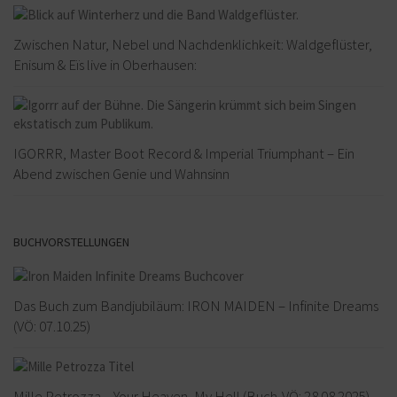
Zwischen Natur, Nebel und Nachdenklichkeit: Waldgeflüster,
Enisum & Eïs live in Oberhausen:
IGORRR, Master Boot Record & Imperial Triumphant – Ein
Abend zwischen Genie und Wahnsinn
BUCHVORSTELLUNGEN
Das Buch zum Bandjubiläum: IRON MAIDEN – Infinite Dreams
(VÖ: 07.10.25)
Mille Petrozza – Your Heaven, My Hell (Buch-VÖ: 28.08.2025)