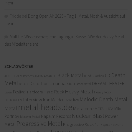
mehr
Fridde
bei
Dong Open Air 2025 – Tag 1: Metal, Mosh & Aussicht auf
mehr
Matt
bei
Wissenschaftliche Tagung in Kassel: Wie der Heavy Metal
das Mittelalter sieht
SCHLAGWÖRTER
Death
Black Metal
CD
ACCEPT
AFM Records
AMON AMARTH
Blind Guardian
Metal
Distortion is our passion
DREAM THEATER
Doom Metal
DELAIN
Heavy Metal
Hard Rock
Festival
Hardcore
Heavy Rock
Essen
Melodic Death Metal
Interview
Iron Maiden
live
Köln
HELLOWEEN
metal-heads.de
Metal
Metalcore
MIke
METALLICA
Nuclear Blast
Power
Portnoy
Napalm Records
Modern Metal
Progressive Metal
Metal
Progressive Rock
Punk
QUEENSRYCHE
Review