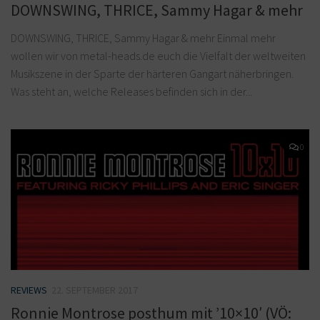
DOWNSWING, THRICE, Sammy Hagar & mehr
DOWNSWING, THRICE, Sammy Hagar & mehr Einmal mehr
wollen wir von metal-heads.de euch die Vielfalt der weltweiten
Musikszene in der Sparte der härteren Gangart näherbringen.
Was steht an, welche Releases befinden sich in der...
0
REVIEWS
22. SEPTEMBER 2017
Ronnie Montrose posthum mit ’10×10′ (VÖ: