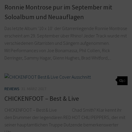
Ronnie Montrose pur im September mit
Soloalbum und Neuauflagen
Das letzte Album ’10 x 10′ der Gitarrenlegende Ronnie Montrose
erscheint am 29. September über Rhino! Jeder Track wurde mit
verschiedenen Gitarristen und Sängern aufgenommen.
Mit Performances von Joe Bonamassa, Phil Collen, Rick
Derringer, Sammy Hagar, Glenn Hughes, Brad Whitford,...
0
REVIEWS
31. MÄRZ 2017
CHICKENFOOT – Best & Live
CHICKENFOOT – Best & Live Chad Smith? Klar kennt ihr
den Drummer der legendären RED HOT CHILI PEPPERS, der mit
seiner hauptamtlichen Truppe Dutzende bemerkenswerter
Hits...