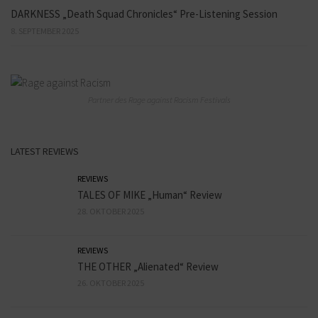
DARKNESS „Death Squad Chronicles“ Pre-Listening Session
8. SEPTEMBER 2025
Partner des Rage against Racism Festivals
LATEST REVIEWS
REVIEWS
TALES OF MIKE „Human“ Review
28. OKTOBER 2025
REVIEWS
THE OTHER „Alienated“ Review
26. OKTOBER 2025