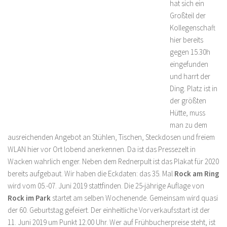
hat sich ein
Großteil der
Kollegenschaft
hier bereits
gegen 15.30h
eingefunden
und harrt der
Ding. Platz ist in
der größten
Hütte, muss
man zu dem
ausreichenden Angebot an Stühlen, Tischen, Steckdosen und freiem
WLAN hier vor Ort lobend anerkennen. Da ist das Pressezelt in
Wacken wahrlich enger. Neben dem Rednerpult ist das Plakat für 2020
bereits aufgebaut. Wir haben die Eckdaten: das 35. Mal
Rock am Ring
wird vom 05.-07. Juni 2019 stattfinden. Die 25-jährige Auflage von
Rock im Park
startet am selben Wochenende. Gemeinsam wird quasi
der 60. Geburtstag gefeiert. Der einheitliche Vorverkaufsstart ist der
11. Juni 2019 um Punkt 12.00 Uhr. Wer auf Frühbucherpreise steht, ist