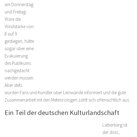
am Donnerstag
und Freitag.
Wäre die
Windstärke von
8 auf 9
gestiegen, hätte
sogar über eine
Evakuierung
des Publikums
nachgedacht
werden müssen.
Aber stets
wurden Fans und Künstler über Leinwände informiert und die gute
Zusammenarbeit mit den Meteorologen zahlt sich offensichtlich aus.
Ein Teil der deutschen Kulturlandschaft
Lieberberg ist
der stolz,