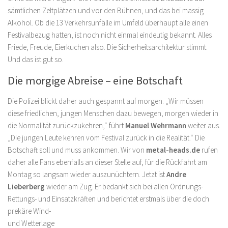
sämtlichen Zeltplätzen und vor den Bühnen, und das bei massig
Alkohol. Ob die 13 Verkehrsunfälle im Umfeld überhaupt alle einen
Festivalbezug hatten, ist noch nicht einmal eindeutig bekannt. Alles
Friede, Freude, Eierkuchen also. Die Sicherheitsarchitektur stimmt.
Und das ist gut so.
Die morgige Abreise – eine Botschaft
Die Polizei blickt daher auch gespannt auf morgen. „Wir müssen
diese friedlichen, jungen Menschen dazu bewegen, morgen wieder in
die Normalität zurückzukehren,“ führt
Manuel Wehrmann
weiter aus.
„Die jungen Leute kehren vom Festival zurück in die Realität.“ Die
Botschaft soll und muss ankommen. Wir von
metal-heads.de
rufen
daher alle Fans ebenfalls an dieser Stelle auf, für die Rückfahrt am
Montag so langsam wieder auszunüchtern. Jetzt ist
Andre
Lieberberg
wieder am Zug. Er bedankt sich bei allen Ordnungs-
Rettungs- und Einsatzkräften und berichtet erstmals über die
doch
prekäre Wind-
und Wetterlage