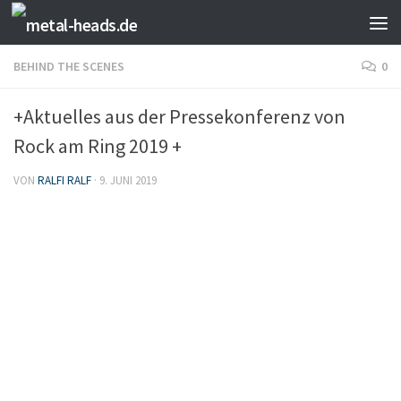
Zum Inhalt springen
BEHIND THE SCENES
0
+Aktuelles aus der Pressekonferenz von
Rock am Ring 2019 +
VON
RALFI RALF
·
9. JUNI 2019