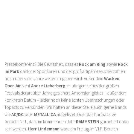
Pressekonferenz? Die Gewissheit, dass es
Rock am Ring
sowie
Rock
im Park
dank der Sponsoren und der großartigen Besucherzahlen
noch über viele Jahre weiterhin geben wird. Außer dem
Wacken
Open Air
sieht
Andre Lieberberg
im übrigen keines der großen
Festivals derart über Jahre gesichert. Ansonsten gibt es – außer dem
konkreten Datum – leider noch keine echten Überraschungen oder
Topacts zu verkünden. Wir hätten an dieser Stelle auch gerne Bands
wie
AC/DC
oder
METALLICA
aufgelistet. Oder das hartnäckige
Gerücht Nr.1, dass im kommenden Jahr
RAMMSTEIN
garantiert dabei
sein werden.
Herr Lindemann
wäre am Freitag im V.I.P.-Bereich