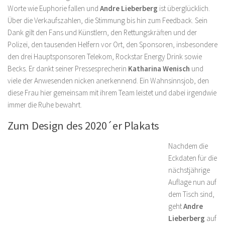
Worte wie Euphorie fallen und
Andre Lieberberg
ist überglücklich.
Über die Verkaufszahlen, die Stimmung bis hin zum Feedback. Sein
Dank gilt den Fans und Künstlern, den Rettungskräften und der
Polizei, den tausenden Helfern vor Ort, den Sponsoren, insbesondere
den drei Hauptsponsoren Telekom, Rockstar Energy Drink sowie
Becks. Er dankt seiner Pressesprecherin
Katharina Wenisch
und
viele der Anwesenden nicken anerkennend. Ein Wahnsinnsjob, den
diese Frau hier gemeinsam mit ihrem Team leistet und dabei irgendwie
immer die Ruhe bewahrt.
Zum Design des 2020´er Plakats
Nachdem die
Eckdaten für die
nächstjährige
Auflage nun auf
dem Tisch sind,
geht
Andre
Lieberberg
auf