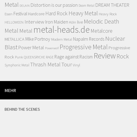
Metal
Distortion is our passion
DREAM THEATER
Doom Metal
DELAIN
Heavy Metal
Hard Rock
Festival
Hardcore
Essen
Heavy Rock
Melodic Death
Interview
Iron Maiden
live
HELLOWEEN
Köln
metal-heads.de
Metal
Metal
Metalcore
Nuclear
MIke Portnoy
Napalm Records
METALLICA
Modern Metal
Progressive Metal
Blast
Power Metal
Progressive
Powerwolf
Review
Rock
Rock
Rage against Racism
Punk
RAGE
QUEENSRYCHE
Thrash Metal
Tour
Vinyl
Symphonic Metal
MEHR
BEHIND THE SCENES