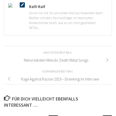
Ralfi Ralf
Als ich mir mit 14 zum ersten Mal das Nasenbein beim
Moshen mit dem Tennisschläger im heimischen
Kinderzimmer brach, war es um mich geschehen!
METAL...
NÄCHSTER BEITRAG
Meine liebsten Melodic Death Metal Songs
VORHERIGER BEITRAG
Rage Against Racism 2019 – Elvenking im Interview
FÜR DICH VIELLEICHT EBENFALLS
INTERESSANT …