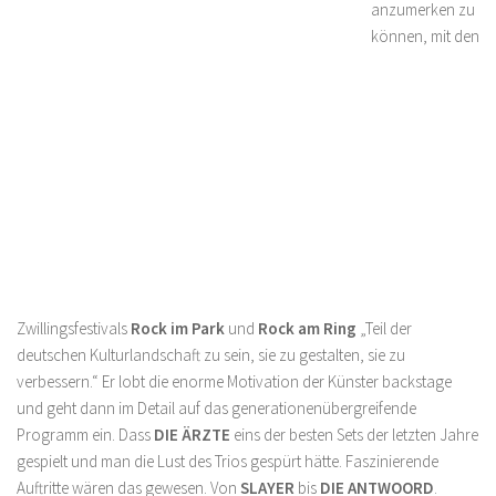
anzumerken zu
können, mit den
Zwillingsfestivals
Rock im Park
und
Rock am Ring
„Teil der
deutschen Kulturlandschaft zu sein, sie zu gestalten, sie zu
verbessern.“ Er lobt die enorme Motivation der Künster backstage
und geht dann im Detail auf das generationenübergreifende
Programm ein. Dass
DIE ÄRZTE
eins der besten Sets der letzten Jahre
gespielt und man die Lust des Trios gespürt hätte. Faszinierende
Auftritte wären das gewesen. Von
SLAYER
bis
DIE ANTWOORD
.