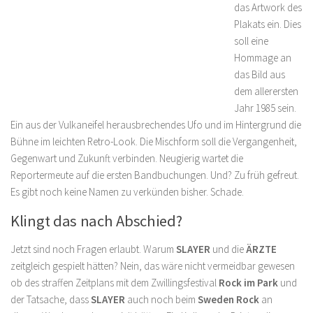
das Artwork des
Plakats ein. Dies
soll eine
Hommage an
das Bild aus
dem allerersten
Jahr 1985 sein.
Ein aus der Vulkaneifel herausbrechendes Ufo und im Hintergrund die
Bühne im leichten Retro-Look. Die Mischform soll die Vergangenheit,
Gegenwart und Zukunft verbinden. Neugierig wartet die
Reportermeute auf die ersten Bandbuchungen. Und? Zu früh gefreut.
Es gibt noch keine Namen zu verkünden bisher. Schade.
Klingt das nach Abschied?
Jetzt sind noch Fragen erlaubt. Warum
SLAYER
und die
ÄRZTE
zeitgleich gespielt hätten? Nein, das wäre nicht vermeidbar gewesen
ob des straffen Zeitplans mit dem Zwillingsfestival
Rock im Park
und
der Tatsache, dass
SLAYER
auch noch beim
Sweden Rock
an