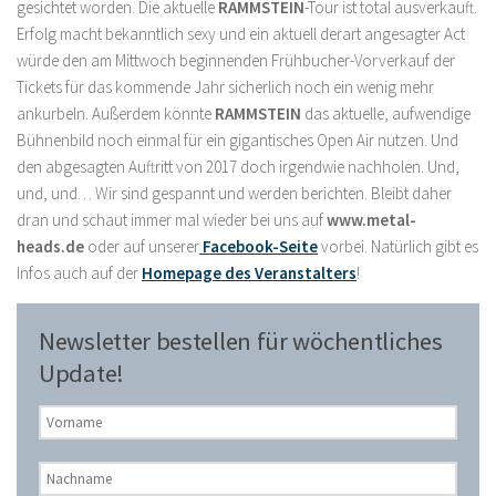
gesichtet worden. Die aktuelle
RAMMSTEIN
-Tour ist total ausverkauft.
Erfolg macht bekanntlich sexy und ein aktuell derart angesagter Act
würde den am Mittwoch beginnenden Frühbucher-Vorverkauf der
Tickets für das kommende Jahr sicherlich noch ein wenig mehr
ankurbeln. Außerdem könnte
RAMMSTEIN
das aktuelle, aufwendige
Bühnenbild noch einmal für ein gigantisches Open Air nutzen. Und
den abgesagten Auftritt von 2017 doch irgendwie nachholen. Und,
und, und… Wir sind gespannt und werden berichten. Bleibt daher
dran und schaut immer mal wieder bei uns auf
www.metal-
heads.de
oder auf unserer
Facebook-Seite
vorbei. Natürlich gibt es
Infos auch auf der
Homepage des Veranstalters
!
Newsletter bestellen für wöchentliches
Update!