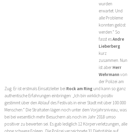
wurden
erwartet. Und
alle Probleme
konnten gelöst
werden.“ So
fasst es
Andre
Lieberberg
kurz
zusammen. Nun
ist aber
Herr
Wehrmann
von
der Polizei am
Zug. Er ist erstmals Einsatzleiter bei
Rock am Ring
und kann so ganz
authentische Erfahrungen einbringen: „Ich bin wirklich positiv
gestimmt über den Ablauf des Festivals in einer Stadt mit über 100.000
Menschen.“ Die Straftaten lägen noch unter dem Vorjahrsniveau, was
bei bei wesentlich mehr Besuchern als noch im Jahr 2018 umso
positiver zu bewerten sei. Es gab lediglich 12 Körperverletzungen, alle
ohne schwere Folgen. Die Polizei verzeichnete 31 Diebstähle auf